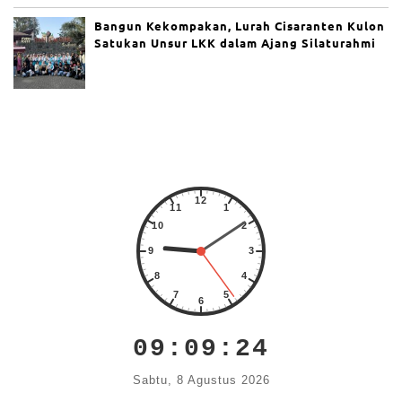
a,
Bangun Kekompakan, Lurah Cisaranten Kulon
Se
Satukan Unsur LKK dalam Ajang Silaturahmi
ki
ta
r
25
0
Pe
n
u
m
p
a
n
g
Di
ev
a
k
u
as
09:09:25
i
K
Sabtu, 8 Agustus 2026
or