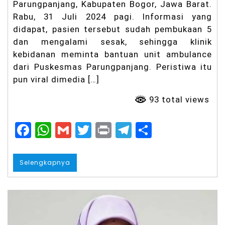
g
Parungpanjang, Kabupaten Bogor, Jawa Barat.
k
Rabu, 31 Juli 2024 pagi. Informasi yang
a
didapat, pasien tersebut sudah pembukaan 5
p,
K
dan mengalami sesak, sehingga klinik
el
kebidanan meminta bantuan unit ambulance
u
ar
dari Puskesmas Parungpanjang. Peristiwa itu
g
pun viral dimedia […]
a
T
93 total views
a
gi
h
F
W
G
T
Pr
T
S
K
e
a
h
m
w
in
el
h
p
c
a
ai
it
t
e
a
as
Selengkapnya
ti
e
ts
l
t
g
re
a
n
b
A
er
r
H
u
o
p
a
k
u