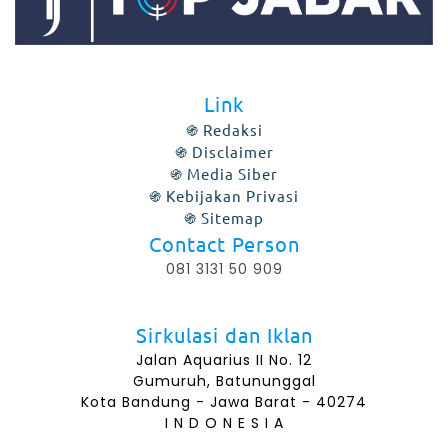
Link
֍ Redaksi
֍ Disclaimer
֍ Media Siber
֍ Kebijakan Privasi
֍ Sitemap
Contact Person
081 3131 50 909
Sirkulasi dan Iklan
Jalan Aquarius II No. 12
Gumuruh, Batununggal
Kota Bandung - Jawa Barat - 40274
I N D O N E S I A