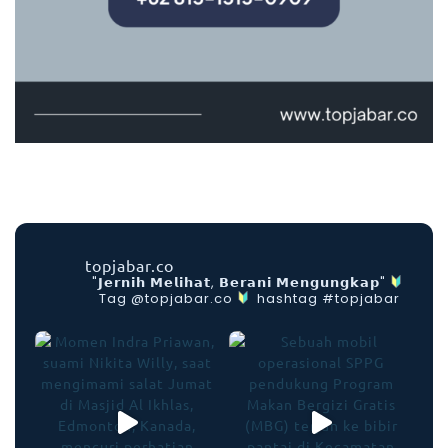
(P
A
B)
C
al
o
n
A
n
g
g
ot
a
b
topjabar.co
ar
"𝗝𝗲𝗿𝗻𝗶𝗵 𝗠𝗲𝗹𝗶𝗵𝗮𝘁, 𝗕𝗲𝗿𝗮𝗻𝗶 𝗠𝗲𝗻𝗴𝘂𝗻𝗴𝗸𝗮𝗽"
u
Tag @topjabar.co
hashtag #topjabar
a
n
g
k
at
a
n
X
X