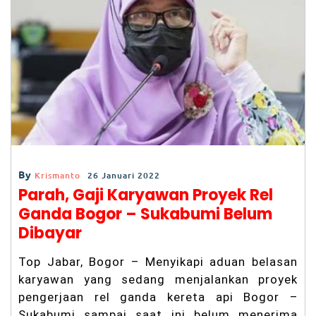
o
p
m
m
k
LB
H
P
UI
D
es
a
k
P
ol
re
st
By
Krismanto
26 Januari 2022
a
b
Parah, Gaji Karyawan Proyek Rel
es
Ganda Bogor – Sukabumi Belum
B
a
Dibayar
n
d
Top Jabar, Bogor – Menyikapi aduan belasan
u
n
karyawan yang sedang menjalankan proyek
g
pengerjaan rel ganda kereta api Bogor –
B
Sukabumi sampai saat ini belum menerima
er