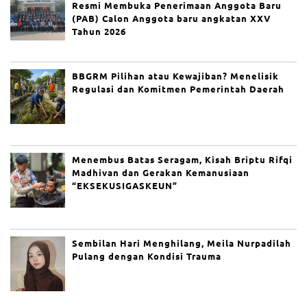
Resmi Membuka Penerimaan Anggota Baru
k
M
(PAB) Calon Anggota baru angkatan XXV
ut
Tahun 2026
ia
ra
Se
nt
BBGRM Pilihan atau Kewajiban? Menelisik
os
Regulasi dan Komitmen Pemerintah Daerah
a
2
T
er
b
a
Menembus Batas Seragam, Kisah Briptu Rifqi
k
Madhivan dan Gerakan Kemanusiaan
ar
“EKSEKUSIGASKEUN”
di
Pe
ra
ir
a
Sembilan Hari Menghilang, Meila Nurpadilah
n
Pulang dengan Kondisi Trauma
M
a
d
ur