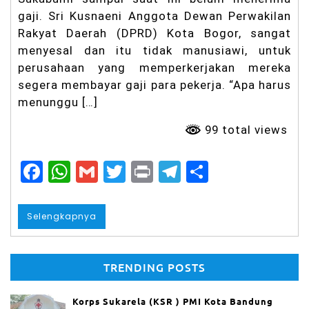
ti
gaji. Sri Kusnaeni Anggota Dewan Perwakilan
n
Rakyat Daerah (DPRD) Kota Bogor, sangat
d
menyesal dan itu tidak manusiawi, untuk
a
k
perusahaan yang memperkerjakan mereka
Pr
segera membayar gaji para pekerja. “Apa harus
of
es
menunggu […]
io
n
99 total views
al
d
a
F
W
G
T
Pr
T
S
n
a
h
m
w
in
el
h
Tr
a
c
a
ai
it
t
e
a
ns
Selengkapnya
p
e
ts
l
t
g
re
ar
a
b
A
er
r
n
TRENDING POSTS
o
p
a
K
M
o
p
m
Korps Sukarela (KSR ) PMI Kota Bandung
P