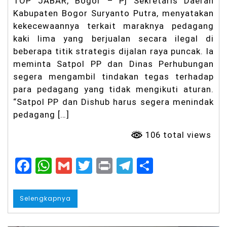
TOP JABAR, Bogor – Pj Sekretaris Daerah
as
Kabupaten Bogor Suryanto Putra, menyatakan
io
n
kekecewaannya terkait maraknya pedagang
al
kaki lima yang berjualan secara ilegal di
Ti
beberapa titik strategis dijalan raya puncak. Ia
g
meminta Satpol PP dan Dinas Perhubungan
a
B
segera mengambil tindakan tegas terhadap
ul
para pedagang yang tidak mengikuti aturan.
a
n
“Satpol PP dan Dishub harus segera menindak
B
pedagang […]
er
la
106 total views
lu
,
K
F
W
G
T
Pr
T
S
as
us
a
h
m
w
in
el
h
Pe
c
a
ai
it
t
e
a
m
Selengkapnya
b
e
ts
l
t
g
re
u
n