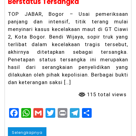
Berstatus Tersangka
u
n
g
TOP JABAR, Bogor – Usai pemeriksaan
Pr
panjang dan intensif, titik terang mulai
ot
es
menyinari kasus kecelakaan maut di GT Ciawi
La
2, Kota Bogor. Bendi Wijaya, sopir truk yang
p
terlibat dalam kecelakaan tragis tersebut,
a
n
akhirnya ditetapkan sebagai tersangka.
g
Penetapan status tersangka ini merupakan
a
n
hasil dari serangkaian penyelidikan yang
P
dilakukan oleh pihak kepolisian. Berbagai bukti
a
dan keterangan saksi […]
d
el
B
115 total views
er
isi
F
W
G
T
Pr
T
S
k
hi
a
h
m
w
in
el
h
n
g
c
a
ai
it
t
e
a
g
Selengkapnya