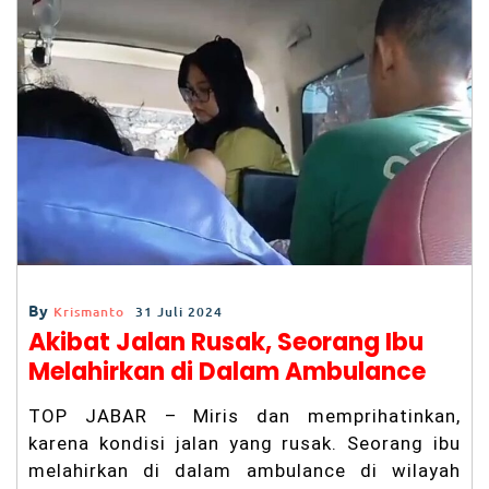
b
A
er
r
u
h
o
p
a
a
n
o
p
m
A
k
gi
t
Pr
at
a
m
a
di
Ci
a
nj
By
Krismanto
31 Juli 2024
ur
Akibat Jalan Rusak, Seorang Ibu
B
el
Melahirkan di Dalam Ambulance
u
m
TOP JABAR – Miris dan memprihatinkan,
T
er
karena kondisi jalan yang rusak. Seorang ibu
u
melahirkan di dalam ambulance di wilayah
n