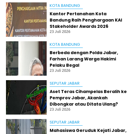
kit
KOTA BANDUNG
ar
Kantor Pertanahan Kota
25
0
Bandung Raih Penghargaan KAI
Pe
Stakeholder Awards 2026
nu
23 Juli 2026
m
pa
KOTA BANDUNG
ng
Di
Berbeda dengan Polda Jabar,
ev
Farhan Larang Warga Hakimi
ak
Pelaku Begal
ua
23 Juli 2026
si
Ko
SEPUTAR JABAR
rp
Aset Teras Cihampelas Beralih ke
s
Su
Pemprov Jabar, Akankah
ka
Dibongkar atau Ditata Ulang?
rel
23 Juli 2026
a
(K
SEPUTAR JABAR
SR
)
Mahasiswa Geruduk Kejati Jabar,