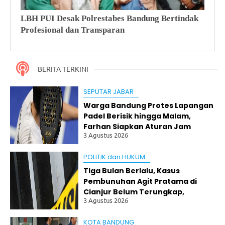
m
bu
LBH PUI Desak Polrestabes Bandung Bertindak
Ef
nu
Profesional dan Transparan
BB
ha
n
Ag
it
BERITA TERKINI
Pr
at
a
SEPUTAR JABAR
m
Warga Bandung Protes Lapangan
a
Padel Berisik hingga Malam,
di
Farhan Siapkan Aturan Jam
Ci
3 Agustus 2026
an
Operasional
ju
r
POLITIK dan HUKUM
Be
Tiga Bulan Berlalu, Kasus
lu
m
Pembunuhan Agit Pratama di
Te
Cianjur Belum Terungkap,
ru
3 Agustus 2026
Keluarga Tagih Kepastian Hukum
ng
ka
KOTA BANDUNG