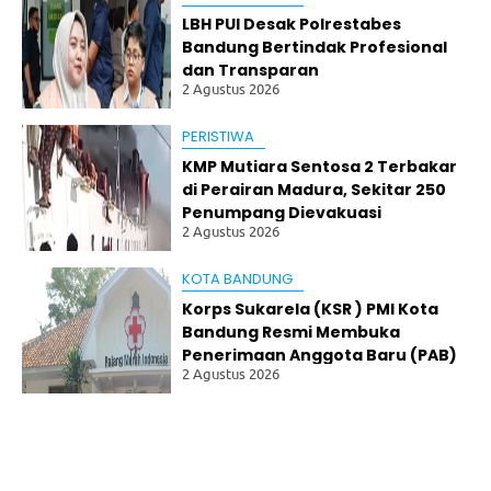
p,
Ke
LBH PUI Desak Polrestabes
lu
Bandung Bertindak Profesional
ar
dan Transparan
ga
2 Agustus 2026
Ta
gi
PERISTIWA
h
Ke
KMP Mutiara Sentosa 2 Terbakar
pa
di Perairan Madura, Sekitar 250
sti
Penumpang Dievakuasi
an
2 Agustus 2026
Hu
ku
m
KOTA BANDUNG
Korps Sukarela (KSR ) PMI Kota
LB
H
Bandung Resmi Membuka
PU
Penerimaan Anggota Baru (PAB)
I
2 Agustus 2026
Calon Anggota baru angkatan
De
XXV Tahun 2026
sa
k
Po
lre
st