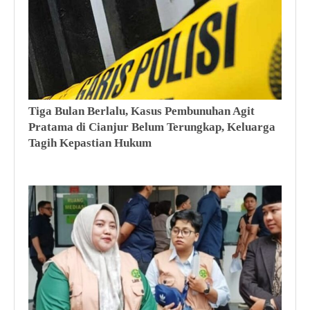
n
At
ur
an
Ja
m
O
pe
Ko
ra
Tiga Bulan Berlalu, Kasus Pembunuhan Agit
Re
si
Pratama di Cianjur Belum Terungkap, Keluarga
(P
on
al
Tagih Kepastian Hukum
20
Ti
ga
Bu
la
n
Be
rl
al
u,
Ka
su
s
Pe