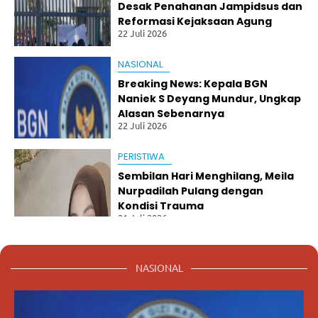
P
Desak Penahanan Jampidsus dan
MI
Reformasi Kejaksaan Agung
Ko
22 Juli 2026
ta
Ba
NASIONAL
nd
un
Breaking News: Kepala BGN
g
Naniek S Deyang Mundur, Ungkap
Re
Alasan Sebenarnya
s
22 Juli 2026
mi
M
e
PERISTIWA
m
Sembilan Hari Menghilang, Meila
bu
Nurpadilah Pulang dengan
ka
Kondisi Trauma
Pe
21 Juli 2026
ne
ri
m
aa
NASIONAL
n
An
gg
ot