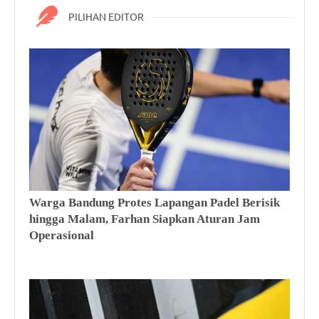
ot
es
PILIHAN EDITOR
La
pa
ng
an
Pa
de
l
Be
ris
ik
hi
ng
ga
M
Warga Bandung Protes Lapangan Padel Berisik
KM
al
hingga Malam, Farhan Siapkan Aturan Jam
Ma
a
m,
Operasional
Fa
rh
an
Si
ap
ka