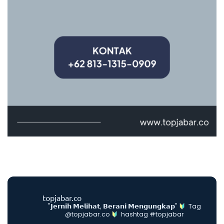
topjabar.co
"𝗝𝗲𝗿𝗻𝗶𝗵 𝗠𝗲𝗹𝗶𝗵𝗮𝘁, 𝗕𝗲𝗿𝗮𝗻𝗶 𝗠𝗲𝗻𝗴𝘂𝗻𝗴𝗸𝗮𝗽"
Tag
@topjabar.co
hashtag #topjabar