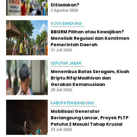
M
Ditiadakan?
P
2 Agustus 2026
M
ut
KOTA BANDUNG
ia
ra
BBGRM Pilihan atau Kewajiban?
Se
Menelisik Regulasi dan Komitmen
nt
Pemerintah Daerah
os
31 Juli 2026
a
2
Te
SEPUTAR JABAR
rb
Menembus Batas Seragam, Kisah
ak
Briptu Rifqi Madhivan dan
ar
Gerakan Kemanusiaan
di
28 Juli 2026
Pe
“EKSEKUSIGASKEUN”
ra
ir
KABUPATEN BANDUNG
an
Mobilisasi Generator
M
Berlangsung Lancar, Proyek PLTP
ad
ur
Patuha 2 Masuki Tahap Krusial
a,
23 Juli 2026
Se