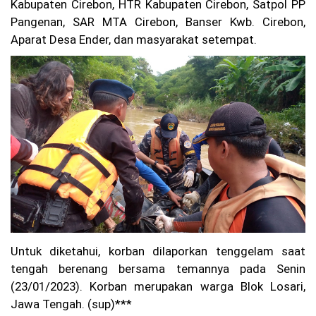
Kabupaten Cirebon, HTR Kabupaten Cirebon, Satpol PP
Se
Pangenan, SAR MTA Cirebon, Banser Kwb. Cirebon,
kit
ar
Aparat Desa Ender, dan masyarakat setempat.
25
0
Pe
nu
m
pa
ng
Di
ev
ak
ua
si
Ko
rp
s
Su
Untuk diketahui, korban dilaporkan tenggelam saat
ka
tengah berenang bersama temannya pada Senin
rel
(23/01/2023). Korban merupakan warga Blok Losari,
a
(K
Jawa Tengah. (sup)***
SR