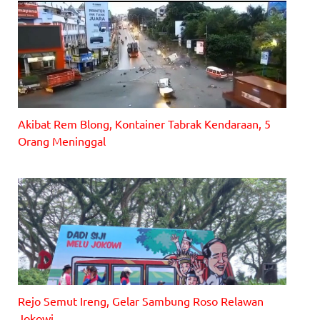
ot
a
Ba
ru
(P
AB
)
C
al
Akibat Rem Blong, Kontainer Tabrak Kendaraan, 5
on
An
Orang Meninggal
gg
ot
a
ba
ru
an
gk
at
an
XX
V
Ta
Rejo Semut Ireng, Gelar Sambung Roso Relawan
hu
Jokowi
n