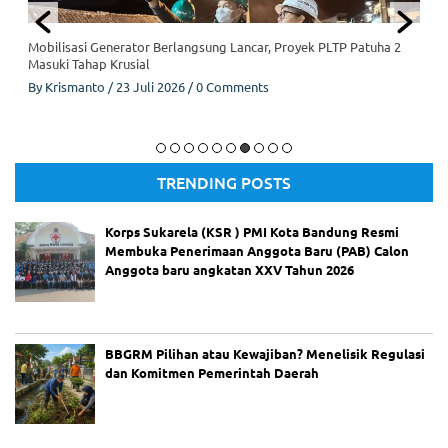
ga
M
al
DPRD Kota Bandung Kebut Perubahan Perda Pengendalian
a
Kemiskinan
m,
By
Dedi Junaedi
/
10 Juli 2026
/
0 Comments
Fa
rh
an
Komisi IV DPRD Kota Bandung
Si
ap
TRENDING POSTS
ka
n
At
Korps Sukarela (KSR ) PMI Kota Bandung Resmi
ur
Membuka Penerimaan Anggota Baru (PAB) Calon
an
Anggota baru angkatan XXV Tahun 2026
Ja
m
O
pe
ra
BBGRM Pilihan atau Kewajiban? Menelisik Regulasi
si
dan Komitmen Pemerintah Daerah
on
al
Ti