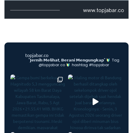
topjabar.co
"𝗝𝗲𝗿𝗻𝗶𝗵 𝗠𝗲𝗹𝗶𝗵𝗮𝘁, 𝗕𝗲𝗿𝗮𝗻𝗶 𝗠𝗲𝗻𝗴𝘂𝗻𝗴𝗸𝗮𝗽"
Tag
@topjabar.co
hashtag #topjabar