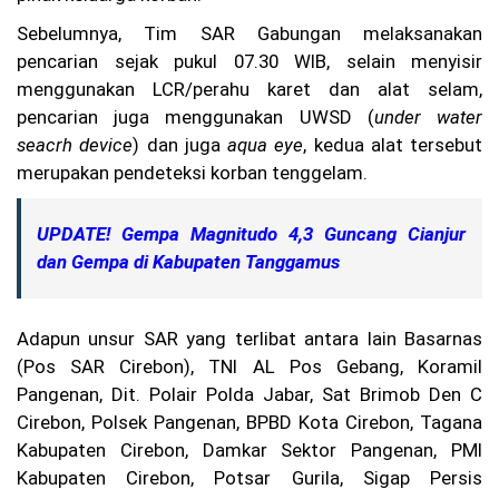
K
Sebelumnya, Tim SAR Gabungan melaksanakan
M
P
pencarian sejak pukul 07.30 WIB, selain menyisir
M
menggunakan LCR/perahu karet dan alat selam,
ut
pencarian juga menggunakan UWSD (
under water
ia
ra
seacrh device
) dan juga
aqua eye
, kedua alat tersebut
Se
merupakan pendeteksi korban tenggelam.
nt
os
a
UPDATE! Gempa Magnitudo 4,3 Guncang Cianjur
2
Te
dan Gempa di Kabupaten Tanggamus
rb
ak
ar
Adapun unsur SAR yang terlibat antara lain Basarnas
di
Pe
(Pos SAR Cirebon), TNI AL Pos Gebang, Koramil
ra
Pangenan, Dit. Polair Polda Jabar, Sat Brimob Den C
ir
an
Cirebon, Polsek Pangenan, BPBD Kota Cirebon, Tagana
M
Kabupaten Cirebon, Damkar Sektor Pangenan, PMI
ad
Kabupaten Cirebon, Potsar Gurila, Sigap Persis
ur
a,