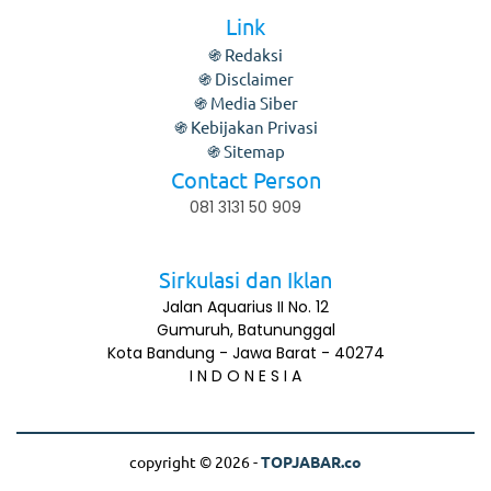
Link
֍ Redaksi
֍ Disclaimer
֍ Media Siber
֍ Kebijakan Privasi
֍ Sitemap
Contact Person
081 3131 50 909
Sirkulasi dan Iklan
Jalan Aquarius II No. 12
Gumuruh, Batununggal
Kota Bandung - Jawa Barat - 40274
I N D O N E S I A
copyright © 2026 -
TOPJABAR.co