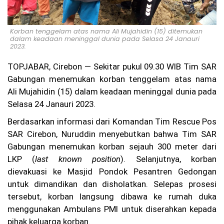
lre
st
ab
es
Korban tenggelam atas nama Ali Mujahidin (15) ditemukan
Ba
dalam keadaan meninggal dunia pada Selasa 24 Janauri
2023.
nd
un
g
TOPJABAR, Cirebon — Sekitar pukul 09.30 WIB Tim SAR
Be
Gabungan menemukan korban tenggelam atas nama
rti
Ali Mujahidin (15) dalam keadaan meninggal dunia pada
nd
ak
Selasa 24 Janauri 2023.
Pr
of
Berdasarkan informasi dari Komandan Tim Rescue Pos
es
SAR Cirebon, Nuruddin menyebutkan bahwa Tim SAR
io
Gabungan menemukan korban sejauh 300 meter dari
na
l
LKP (
last known position
). Selanjutnya, korban
da
dievakuasi ke Masjid Pondok Pesantren Gedongan
n
Tr
untuk dimandikan dan disholatkan. Selepas prosesi
an
tersebut, korban langsung dibawa ke rumah duka
sp
menggunakan Ambulans PMI untuk diserahkan kepada
ar
an
pihak keluarga korban.