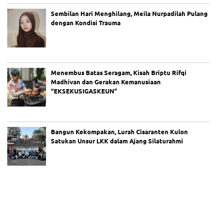
ga
Bu
Sembilan Hari Menghilang, Meila Nurpadilah Pulang
la
dengan Kondisi Trauma
n
Be
rl
al
u,
Ka
Menembus Batas Seragam, Kisah Briptu Rifqi
su
Madhivan dan Gerakan Kemanusiaan
s
“EKSEKUSIGASKEUN”
Pe
m
bu
nu
Bangun Kekompakan, Lurah Cisaranten Kulon
ha
Satukan Unsur LKK dalam Ajang Silaturahmi
n
Ag
it
Pr
at
a
m
a
di