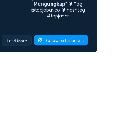
𝗠𝗲𝗻𝗴𝘂𝗻𝗴𝗸𝗮𝗽"
🔰 Tag
@topjabar.co
🔰 hashtag
#topjabar
Follow on Instagram
Load More