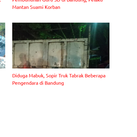
Mantan Suami Korban
Diduga Mabuk, Sopir Truk Tabrak Beberapa
Pengendara di Bandung
n
n