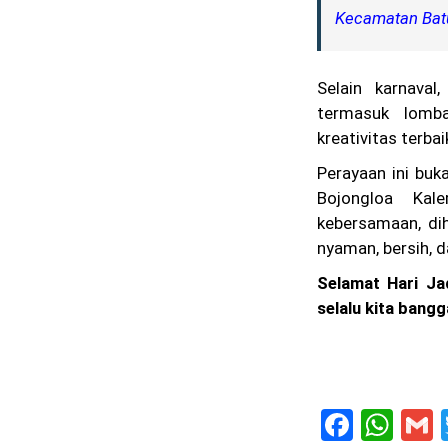
Kecamatan Bat
Selain karnaval
termasuk lomba
kreativitas terb
Perayaan ini buk
Bojongloa Ka
kebersamaan, di
nyaman, bersih, d
Selamat Hari Ja
selalu kita bang
F
W