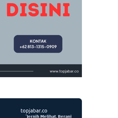
topjabar.co
"𝗝𝗲𝗿𝗻𝗶𝗵 𝗠𝗲𝗹𝗶𝗵𝗮𝘁, 𝗕𝗲𝗿𝗮𝗻𝗶