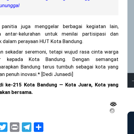
ununggal
, panitia juga menggelar berbagai kegiatan lain,
 antar-kelurahan untuk menilai partisipasi dan
aik dalam perayaan HUT Kota Bandung.
an sekadar seremoni, tetapi wujud rasa cinta warga
ler kepada Kota Bandung. Dengan semangat
harapkan Bandung terus tumbuh sebagai kota yang
an penuh inovasi.* [Dedi Junaedi]
di ke-215 Kota Bandung — Kota Juara, Kota yang
gakan bersama.
G
T
Pr
T
S