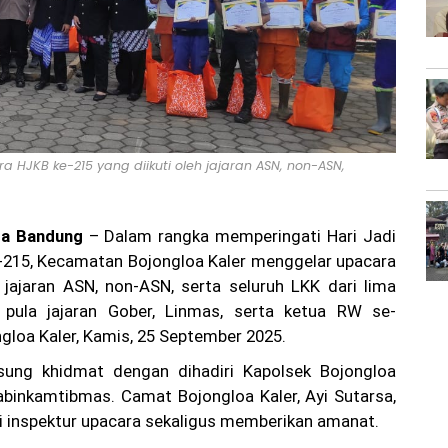
HJKB ke-215 yang diikuti oleh jajaran ASN, non-ASN,
a Bandung
– Dalam rangka memperingati Hari Jadi
-215, Kecamatan Bojongloa Kaler menggelar upacara
h jajaran ASN, non-ASN, serta seluruh LKK dari lima
r pula jajaran Gober, Linmas, serta ketua RW se-
loa Kaler, Kamis, 25 September 2025.
sung khidmat dengan dihadiri Kapolsek Bojongloa
abinkamtibmas. Camat Bojongloa Kaler, Ayi Sutarsa,
i inspektur upacara sekaligus memberikan amanat.