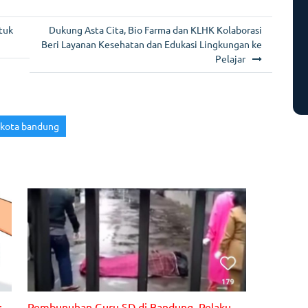
m
w
in
el
h
i
itt
t
e
ar
tuk
Dukung Asta Cita, Bio Farma dan KLHK Kolaborasi
er
gr
e
Beri Layanan Kesehatan dan Edukasi Lingkungan ke
Pelajar
a
m
kota bandung
:
Pembunuhan Guru SD di Bandung, Pelaku