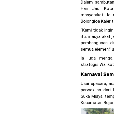
Dalam sambuta
Hari Jadi Kot
masyarakat. Ia
Bojongloa Kaler t
“Kami tidak ingin
itu, masyarakat
pembangunan dan
semua elemen,” 
Ia juga menga
strategis Walikot
Karnaval Sem
Usai upacara, aca
perwakilan dari 
Suka Mulya, temp
Kecamatan Bojong