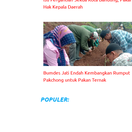
Hak Kepala Daerah
Bumdes Jati Endah Kembangkan Rumput
Pakchong untuk Pakan Ternak
Penanaman perdana rumput pakchong kerja sama
Bumdes Maju Sejahtera Desa Jati Endah, Kecamata
POPULER:
Cilengkrang, dengan PT Bandung Inovasi Organik da
PT Solusi Tani Makmur