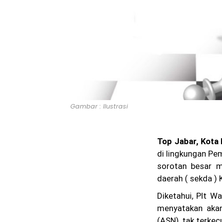
Gambar : Ilustrasi
Top Jabar, Kota
di lingkungan Pe
sorotan besar ma
daerah ( sekda )
Diketahui, Plt W
menyatakan akan
(ASN), tak terkec