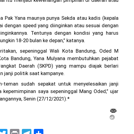
ja Pak Yana maunya punya Sekda atau kadis (kepala
ai dengan speed yang diinginkan atau sesuai dengan
diinginkannya. Tentunya dengan kondisi yang harus
ungkin 18-20 bulan ke depan,” katanya.
ritakan, sepeninggal Wali Kota Bandung, Oded M
i Kota Bandung, Yana Mulyana membutuhkan pejabat
rangkat Daerah (SKPD) yang mampu diajak berlari
 janji politik saat kampanye.
-teman sudah sepakat untuk menyelesaikan janji
sa kepemimpinan saya sepeninggal Mang Oded,” ujar
angannya, Senin (27/12/2021).*
G
T
Pr
T
S