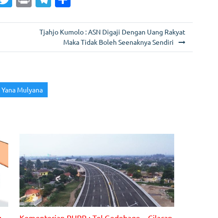
m
w
in
el
h
i
itt
t
e
ar
Tjahjo Kumolo : ASN Digaji Dengan Uang Rakyat
er
gr
e
Maka Tidak Boleh Seenaknya Sendiri
a
m
Yana Mulyana
Gambar : Ilustrasi
:
Kementerian PUPR : Tol Gedebage – Cilacap