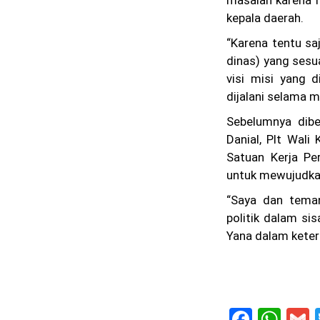
kepala daerah.
“Karena tentu sa
dinas) yang sesu
visi misi yang 
dijalani selama m
Sebelumnya dibe
Danial, Plt Wal
Satuan Kerja Pe
untuk mewujudkan
“Saya dan teman
politik dalam si
Yana dalam keter
F
W