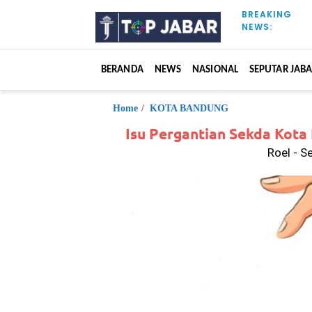
S
BREAKING
k
NEWS:
i
p
t
BERANDA
NEWS
NASIONAL
SEPUTAR JAB
o
c
o
Home
/
KOTA BANDUNG
n
Isu Pergantian Sekda Kota
t
Roel - S
e
n
t