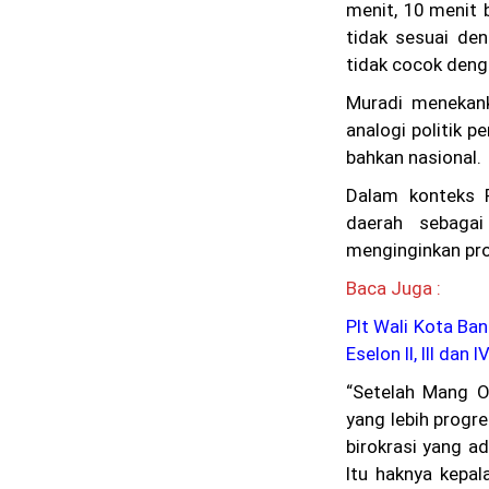
menit, 10 menit 
tidak sesuai de
tidak cocok denga
Muradi menekank
analogi politik p
bahkan nasional.
Dalam konteks 
daerah sebaga
menginginkan prog
Baca Juga :
Plt Wali Kota Ba
Eselon II, III dan I
“Setelah Mang O
yang lebih progre
birokrasi yang ad
Itu haknya kepa