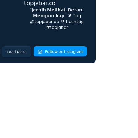
topjabar.co
"𝗝𝗲𝗿𝗻𝗶𝗵 𝗠𝗲𝗹𝗶𝗵𝗮𝘁, 𝗕𝗲𝗿𝗮𝗻𝗶
𝗠𝗲𝗻𝗴𝘂𝗻𝗴𝗸𝗮𝗽"
🔰 Tag
@topjabar.co
🔰 hashtag
#topjabar
Follow on Instagram
Load More