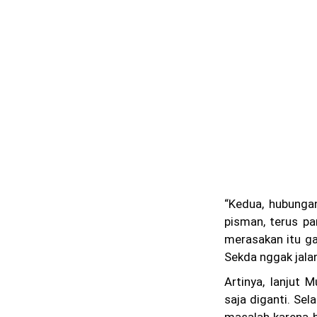
“Kedua, hubunga
pisman, terus pa
merasakan itu gak
Sekda nggak jalan
Artinya, lanjut M
saja diganti. Sel
masalah karena h