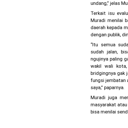
undang,” jelas Mu
Terkait isu eva
Muradi menilai 
daerah kepada m
dengan publik, din
“Itu semua sud
sudah jalan, bi
ngujinya paling 
wakil wali kota,
bridgingnya gak j
fungsi jembatan 
saya,” paparnya.
Muradi juga men
masyarakat atau 
bisa menilai sendi