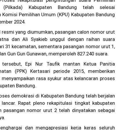
roses rekapitulasi penghitungan suara Pemilihan
 (Pilkada) Kabupaten Bandung telah selesai
eh Komisi Pemilihan Umum (KPU) Kabupaten Bandung
ember 2024.
l resmi yang diumumkan, pasangan calon nomor urut
atna dan Ali Syakieb unggul dengan raihan suara
dari 31 kecamatan, sementara pasangan nomor urut 1,
dan Gun Gun Gunawan, memperoleh 827.240 suara.
 tersebut, Epi Nur Taufik mantan Ketua Panitia
matan (PPK) Kertasari periode 2015, memberikan
a menyampaikan rasa syukur atas kelancaran proses
bupaten Bandung.
proses demokrasi di Kabupaten Bandung telah berjalan
lancar. Rapat pleno rekapitulasi tingkat kabupaten
an pasangan nomor urut 2 telah dinyatakan sebagai
ya.
nghargai dan mengapresiasi kerja keras seluruh