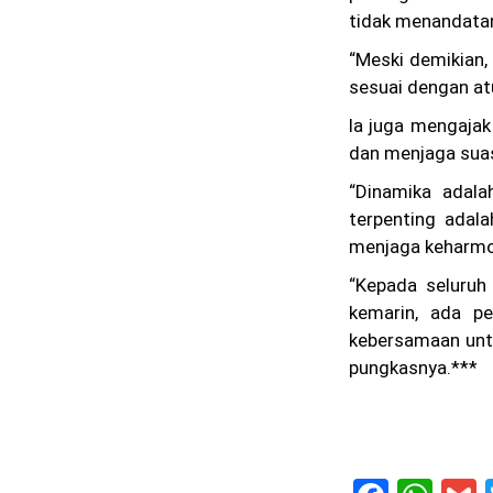
tidak menandatang
“Meski demikian,
sesuai dengan atu
Ia juga mengajak
dan menjaga suas
“Dinamika adal
terpenting adal
menjaga keharmon
“Kepada seluruh
kemarin, ada pe
kebersamaan unt
pungkasnya.***