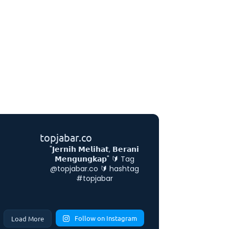
topjabar.co
"𝗝𝗲𝗿𝗻𝗶𝗵 𝗠𝗲𝗹𝗶𝗵𝗮𝘁, 𝗕𝗲𝗿𝗮𝗻𝗶
𝗠𝗲𝗻𝗴𝘂𝗻𝗴𝗸𝗮𝗽"
🔰 Tag
@topjabar.co
🔰 hashtag
#topjabar
Follow on Instagram
Load More