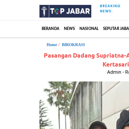
S
BREAKING
k
NEWS:
i
p
t
BERANDA
NEWS
NASIONAL
SEPUTAR JAB
o
c
o
Home
/
BIROKRASI
n
Pasangan Dadang Supriatna-A
t
Kertasar
e
n
Admin - R
t