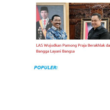
LAS Wujudkan Pamong Praja Berakhlak d
Bangga Layani Bangsa
Rektor IPDN Dr. Hadi Prabowo, M.M. memberikan
apresiasi kepada motivator Dr. (H.C.) Ary Ginanjar
Agustian yang memberikan materi di giat LAS.
POPULER: