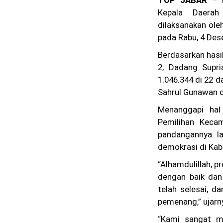
TOP JABAR
– P
Kepala Daerah
dilaksanakan ol
pada Rabu, 4 Des
Berdasarkan hasi
2, Dadang Supri
1.046.344 di 22 
Sahrul Gunawan 
Menanggapi hal
Pemilihan Keca
pandangannya. I
demokrasi di Ka
“Alhamdulillah, 
dengan baik dan 
telah selesai, d
pemenang,” ujarn
“Kami sangat me