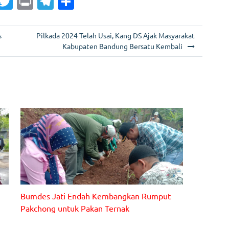
G
T
Pr
T
S
m
w
in
el
h
i
itt
t
e
ar
s
Pilkada 2024 Telah Usai, Kang DS Ajak Masyarakat
er
gr
e
Kabupaten Bandung Bersatu Kembali
a
m
Bumdes Jati Endah Kembangkan Rumput
Pakchong untuk Pakan Ternak
Penanaman perdana rumput pakchong kerja sama