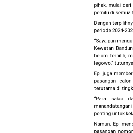
pihak, mulai dar
pemilu di semua 
Dengan terpilihn
periode 2024-202
“Saya pun menguc
Kewatan Bandung
belum terpilih,
legowo,” tuturnya
Epi juga memberi
pasangan calon
terutama di ting
“Para saksi d
menandatangani ha
penting untuk kel
Namun, Epi menc
pasangan nomor 