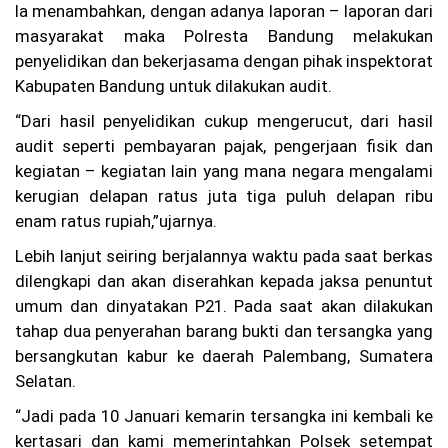
Te
Ia menambahkan, dengan adanya laporan – laporan dari
ru
masyarakat maka Polresta Bandung melakukan
ng
penyelidikan dan bekerjasama dengan pihak inspektorat
ka
p,
Kabupaten Bandung untuk dilakukan audit.
Ke
lu
“Dari hasil penyelidikan cukup mengerucut, dari hasil
ar
audit seperti pembayaran pajak, pengerjaan fisik dan
ga
Ta
kegiatan – kegiatan lain yang mana negara mengalami
gi
kerugian delapan ratus juta tiga puluh delapan ribu
h
enam ratus rupiah,”ujarnya.
Ke
pa
Lebih lanjut seiring berjalannya waktu pada saat berkas
sti
an
dilengkapi dan akan diserahkan kepada jaksa penuntut
Hu
umum dan dinyatakan P21. Pada saat akan dilakukan
ku
tahap dua penyerahan barang bukti dan tersangka yang
m
bersangkutan kabur ke daerah Palembang, Sumatera
W
ar
Selatan.
ga
Ba
“Jadi pada 10 Januari kemarin tersangka ini kembali ke
nd
kertasari dan kami memerintahkan Polsek setempat
un