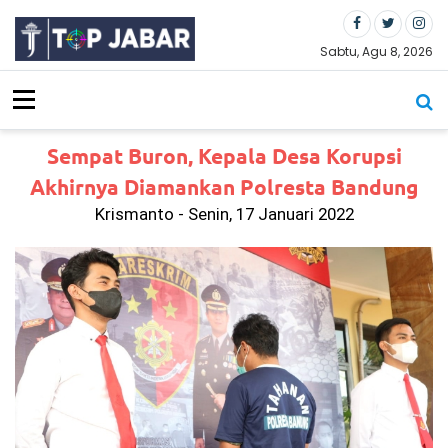
S
k
i
Sabtu, Agu 8, 2026
p
t
o
c
Sempat Buron, Kepala Desa Korupsi
o
n
Akhirnya Diamankan Polresta Bandung
t
Krismanto - Senin, 17 Januari 2022
e
n
t
Ti
ga
Bu
la
n
Be
rl
al