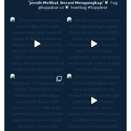
"𝗝𝗲𝗿𝗻𝗶𝗵 𝗠𝗲𝗹𝗶𝗵𝗮𝘁, 𝗕𝗲𝗿𝗮𝗻𝗶 𝗠𝗲𝗻𝗴𝘂𝗻𝗴𝗸𝗮𝗽"
Tag
@topjabar.co
hashtag #topjabar