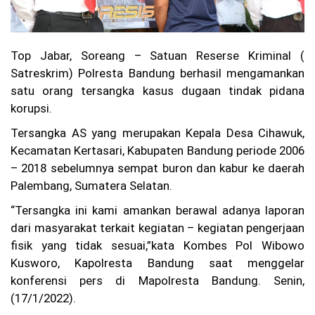
u,
Ka
su
s
Pe
Top Jabar, Soreang – Satuan Reserse Kriminal (
m
Satreskrim) Polresta Bandung berhasil mengamankan
bu
satu orang tersangka kasus dugaan tindak pidana
nu
ha
korupsi.
n
Ag
Tersangka AS yang merupakan Kepala Desa Cihawuk,
it
Kecamatan Kertasari, Kabupaten Bandung periode 2006
Pr
– 2018 sebelumnya sempat buron dan kabur ke daerah
at
a
Palembang, Sumatera Selatan.
m
a
“Tersangka ini kami amankan berawal adanya laporan
di
dari masyarakat terkait kegiatan – kegiatan pengerjaan
Ci
an
fisik yang tidak sesuai,”kata Kombes Pol Wibowo
ju
Kusworo, Kapolresta Bandung saat menggelar
r
konferensi pers di Mapolresta Bandung. Senin,
Be
lu
(17/1/2022).
m