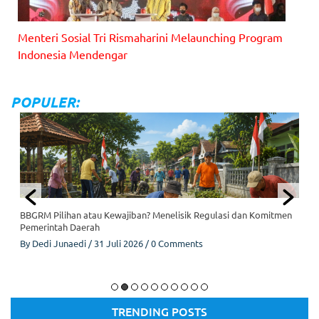
Menteri Sosial Tri Rismaharini Melaunching Program
Indonesia Mendengar
POPULER:
mitmen
Menembus Batas Seragam, Kisah Briptu Rifqi Madhivan dan
Gerakan Kemanusiaan “EKSEKUSIGASKEUN”
By
Krismanto
/
28 Juli 2026
/
0 Comments
Briptu Rifqi Madhivan dan Gerakan Kemanusiaan
TRENDING POSTS
"EKSEKUSIGASKEUN". (Dok/Istimewa).