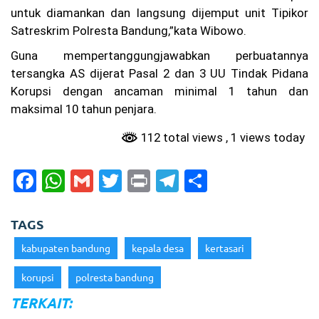
untuk diamankan dan langsung dijemput unit Tipikor
g
Pr
Satreskrim Polresta Bandung,”kata Wibowo.
ot
es
Guna mempertanggungjawabkan perbuatannya
La
tersangka AS dijerat Pasal 2 dan 3 UU Tindak Pidana
pa
ng
Korupsi dengan ancaman minimal 1 tahun dan
an
maksimal 10 tahun penjara.
Pa
de
112 total views
, 1 views today
l
Be
ris
F
W
G
T
Pr
T
S
ik
hi
a
h
m
w
in
el
h
ng
c
a
ai
itt
t
e
ar
ga
TAGS
M
e
ts
l
er
gr
e
al
kabupaten bandung
kepala desa
kertasari
a
b
A
a
m,
korupsi
polresta bandung
Fa
o
p
m
rh
TERKAIT:
o
p
an