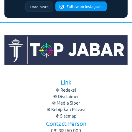
Follow on Instagram
Load More
Link
֍ Redaksi
֍ Disclaimer
֍ Media Siber
֍ Kebijakan Privasi
֍ Sitemap
Contact Person
081 3131 50 909