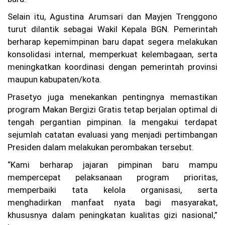
Si
ap
Selain itu, Agustina Arumsari dan Mayjen Trenggono
ka
n
turut dilantik sebagai Wakil Kepala BGN. Pemerintah
At
berharap kepemimpinan baru dapat segera melakukan
ur
konsolidasi internal, memperkuat kelembagaan, serta
an
Ja
meningkatkan koordinasi dengan pemerintah provinsi
m
maupun kabupaten/kota.
O
pe
Prasetyo juga menekankan pentingnya memastikan
ra
program Makan Bergizi Gratis tetap berjalan optimal di
si
on
tengah pergantian pimpinan. Ia mengakui terdapat
al
sejumlah catatan evaluasi yang menjadi pertimbangan
Presiden dalam melakukan perombakan tersebut.
“Kami berharap jajaran pimpinan baru mampu
mempercepat pelaksanaan program prioritas,
memperbaiki tata kelola organisasi, serta
menghadirkan manfaat nyata bagi masyarakat,
khususnya dalam peningkatan kualitas gizi nasional,”