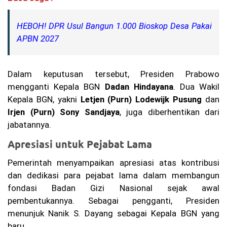
g
Pr
HEBOH! DPR Usul Bangun 1.000 Bioskop Desa Pakai
ot
es
APBN 2027
La
pa
ng
an
Dalam keputusan tersebut, Presiden Prabowo
Pa
mengganti Kepala BGN
Dadan Hindayana
. Dua Wakil
de
Kepala BGN, yakni
Letjen (Purn) Lodewijk Pusung
dan
l
Be
Irjen (Purn) Sony Sandjaya
, juga diberhentikan dari
ris
jabatannya.
ik
hi
Apresiasi untuk Pejabat Lama
ng
ga
Pemerintah menyampaikan apresiasi atas kontribusi
M
al
dan dedikasi para pejabat lama dalam membangun
a
fondasi Badan Gizi Nasional sejak awal
m,
pembentukannya. Sebagai pengganti, Presiden
Fa
rh
menunjuk Nanik S. Dayang sebagai Kepala BGN yang
an
baru.