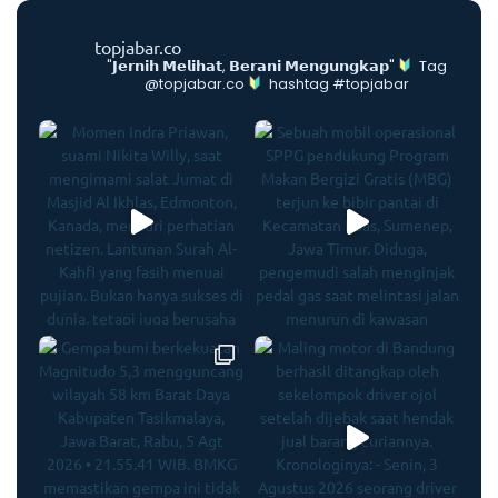
topjabar.co
"𝗝𝗲𝗿𝗻𝗶𝗵 𝗠𝗲𝗹𝗶𝗵𝗮𝘁, 𝗕𝗲𝗿𝗮𝗻𝗶 𝗠𝗲𝗻𝗴𝘂𝗻𝗴𝗸𝗮𝗽"
Tag
@topjabar.co
hashtag #topjabar