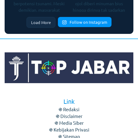
Follow on Instagram
Load More
Link
֍ Redaksi
֍ Disclaimer
֍ Media Siber
֍ Kebijakan Privasi
֍ Sitemap