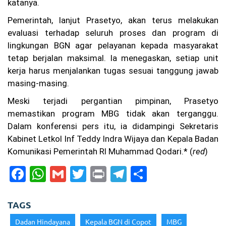
katanya.
Pemerintah, lanjut Prasetyo, akan terus melakukan
evaluasi terhadap seluruh proses dan program di
lingkungan BGN agar pelayanan kepada masyarakat
tetap berjalan maksimal. Ia menegaskan, setiap unit
kerja harus menjalankan tugas sesuai tanggung jawab
masing-masing.
Meski terjadi pergantian pimpinan, Prasetyo
memastikan program MBG tidak akan terganggu.
Dalam konferensi pers itu, ia didampingi Sekretaris
Kabinet Letkol Inf Teddy Indra Wijaya dan Kepala Badan
Komunikasi Pemerintah RI Muhammad Qodari.* (
red
)
F
W
G
T
Pr
T
S
a
h
m
w
in
el
h
c
a
ai
itt
t
e
ar
TAGS
e
ts
l
er
gr
e
Dadan Hindayana
Kepala BGN di Copot
MBG