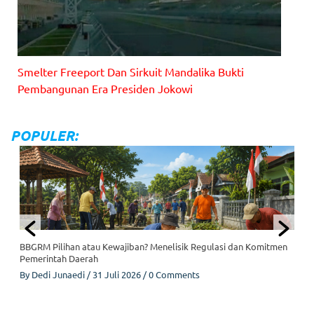
Smelter Freeport Dan Sirkuit Mandalika Bukti
Pembangunan Era Presiden Jokowi
POPULER:
BBGRM Pilihan atau Kewajiban? Menelisik Regulasi dan Komitmen
Pemerintah Daerah
By
Dedi Junaedi
/
31 Juli 2026
/
0 Comments