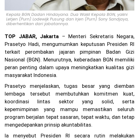
u,
Ka
su
Kepala BGN Dadan Hindayana. Dua Wakil Kepala BGN, yakni
s
Letjen (Purn) Lodewijk Pusung dan Irjen (Purn) Sony Sandjaya,
Pe
diberhentikan dari jabatannya.
m
bu
TOP JABAR, Jakarta
– Menteri Sekretaris Negara,
nu
Prasetyo Hadi, mengumumkan keputusan Presiden RI
ha
n
terkait perombakan jajaran pimpinan Badan Gizi
Ag
Nasional (BGN). Menurutnya, keberadaan BGN memiliki
it
peran penting dalam upaya meningkatkan kualitas gizi
Pr
at
masyarakat Indonesia.
a
m
Prasetyo menjelaskan, tugas besar yang diemban
a
lembaga tersebut membutuhkan komitmen kuat,
di
koordinasi lintas sektor yang solid, serta
Ci
an
kepemimpinan yang mampu memastikan seluruh
ju
program berjalan tepat sasaran, tepat waktu, dan tetap
r
Be
mengedepankan prinsip akuntabilitas.
lu
m
Ia menyebut Presiden RI secara rutin melakukan