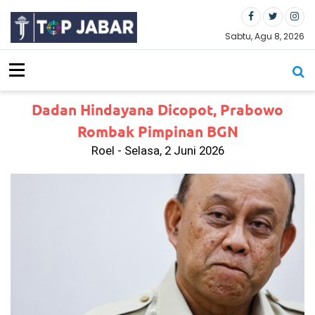
S
k
i
Sabtu, Agu 8, 2026
p
t
o
c
Dadan Hindayana Dicopot, Prabowo
o
n
Rombak Pimpinan BGN
t
Roel - Selasa, 2 Juni 2026
e
n
t
Ti
ga
Bu
la
n
Be
rl
al