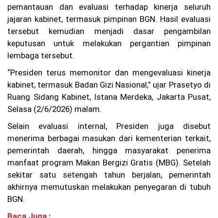
Te
pemantauan dan evaluasi terhadap kinerja seluruh
ru
jajaran kabinet, termasuk pimpinan BGN. Hasil evaluasi
ng
ka
tersebut kemudian menjadi dasar pengambilan
p,
keputusan untuk melakukan pergantian pimpinan
Ke
lembaga tersebut.
lu
ar
“Presiden terus memonitor dan mengevaluasi kinerja
ga
Ta
kabinet, termasuk Badan Gizi Nasional,” ujar Prasetyo di
gi
Ruang Sidang Kabinet, Istana Merdeka, Jakarta Pusat,
h
Ke
Selasa (2/6/2026) malam.
pa
sti
Selain evaluasi internal, Presiden juga disebut
an
menerima berbagai masukan dari kementerian terkait,
Hu
pemerintah daerah, hingga masyarakat penerima
ku
m
manfaat program Makan Bergizi Gratis (MBG). Setelah
W
sekitar satu setengah tahun berjalan, pemerintah
ar
akhirnya memutuskan melakukan penyegaran di tubuh
ga
BGN.
Ba
nd
Baca Juga :
un