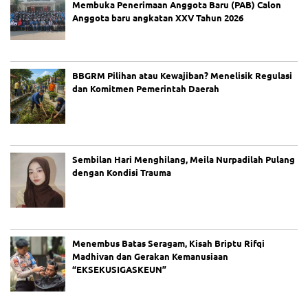
Membuka Penerimaan Anggota Baru (PAB) Calon
k
)
Anggota baru angkatan XXV Tahun 2026
P
MI
Ko
ta
Ba
BBGRM Pilihan atau Kewajiban? Menelisik Regulasi
nd
dan Komitmen Pemerintah Daerah
un
g
Re
s
mi
M
Sembilan Hari Menghilang, Meila Nurpadilah Pulang
e
dengan Kondisi Trauma
m
bu
ka
Pe
ne
Menembus Batas Seragam, Kisah Briptu Rifqi
ri
m
Madhivan dan Gerakan Kemanusiaan
aa
“EKSEKUSIGASKEUN”
n
An
gg