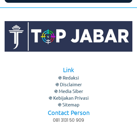
m
Link
֍ Redaksi
֍ Disclaimer
֍ Media Siber
֍ Kebijakan Privasi
֍ Sitemap
Contact Person
081 3131 50 909