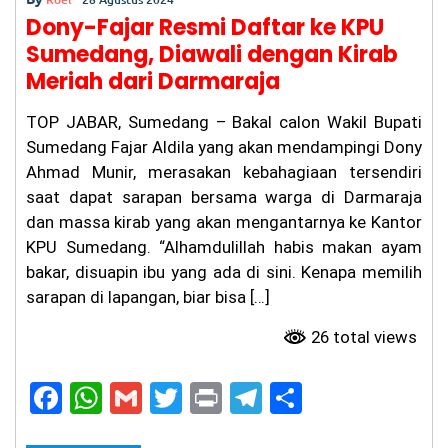
lre
Dony-Fajar Resmi Daftar ke KPU
st
ab
Sumedang, Diawali dengan Kirab
es
Meriah dari Darmaraja
Ba
nd
un
TOP JABAR, Sumedang – Bakal calon Wakil Bupati
g
Sumedang Fajar Aldila yang akan mendampingi Dony
Be
rti
Ahmad Munir, merasakan kebahagiaan tersendiri
nd
saat dapat sarapan bersama warga di Darmaraja
ak
Pr
dan massa kirab yang akan mengantarnya ke Kantor
of
KPU Sumedang. “Alhamdulillah habis makan ayam
es
bakar, disuapin ibu yang ada di sini. Kenapa memilih
io
na
sarapan di lapangan, biar bisa […]
l
da
26 total views
n
Tr
an
F
W
G
T
Pr
T
S
sp
a
h
m
w
in
el
h
ar
an