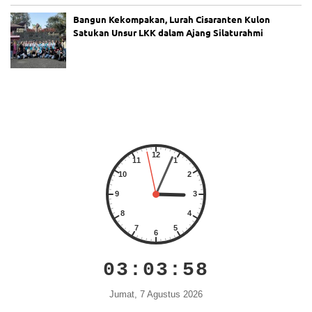
ot
Bangun Kekompakan, Lurah Cisaranten Kulon
a
Satukan Unsur LKK dalam Ajang Silaturahmi
Ba
ru
(P
AB
)
C
al
on
An
gg
ot
a
ba
ru
an
gk
at
an
XX
03:03:58
V
Ta
Jumat, 7 Agustus 2026
hu
n