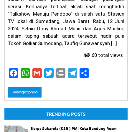
Se
serasi. Keduanya terlihat akrab saat menghadiri
kit
“Talkshow Menuju Pendopo” di salah satu Stasiun
ar
TV lokal di Sumedang, Jawa Barat. Rabu, 12 Juni
25
0
2024. Selain Dony Ahmad Munir dan Agus Muslim,
Pe
dalam taping sebuah acara tersebut hadir pula
nu
m
Tokoh Golkar Sumedang, Taufiq Gunawansyah […]
pa
ng
60 total views
Di
ev
F
W
G
T
Pr
ak
T
S
ua
a
h
m
w
in
el
h
si
c
a
ai
itt
t
Ko
e
ar
Selengkapnya
rp
e
ts
l
er
gr
e
s
Su
b
A
a
ka
TRENDING POSTS
rel
o
p
m
a
(K
o
p
Korps Sukarela (KSR ) PMI Kota Bandung Resmi
SR