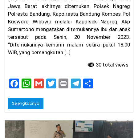
g
Jawa Barat akhirnya ditemukan Polsek Nagreg
Pr
Polresta Bandung. Kapolresta Bandung Kombes Pol
ot
Kusworo Wibowo melalui Kapolsek Nagreg Akp
es
La
Sumartono mengatakan ditemukannya ibu dan anak
pa
tersebut pada Senin, 20 November 2023.
ng
“Ditemukannya kemarin malam sekira pukul 18.00
an
Pa
WIB, yang bersangkutan […]
de
l
30 total views
Be
ris
ik
F
W
G
T
Pr
T
S
hi
ng
a
h
m
w
in
el
h
ga
c
a
ai
itt
t
e
ar
M
Selengkapnya
al
e
ts
l
er
gr
e
a
m,
b
A
a
Fa
rh
o
p
m
an