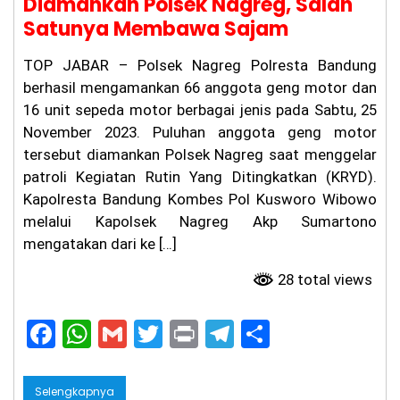
Diamankan Polsek Nagreg, Salah
u,
Ka
Satunya Membawa Sajam
su
s
TOP JABAR – Polsek Nagreg Polresta Bandung
Pe
m
berhasil mengamankan 66 anggota geng motor dan
bu
16 unit sepeda motor berbagai jenis pada Sabtu, 25
nu
November 2023. Puluhan anggota geng motor
ha
n
tersebut diamankan Polsek Nagreg saat menggelar
Ag
patroli Kegiatan Rutin Yang Ditingkatkan (KRYD).
it
Pr
Kapolresta Bandung Kombes Pol Kusworo Wibowo
at
melalui Kapolsek Nagreg Akp Sumartono
a
mengatakan dari ke […]
m
a
di
28 total views
Ci
an
F
W
G
T
Pr
T
S
ju
r
a
h
m
w
in
el
h
Be
lu
c
a
ai
itt
t
e
ar
m
Selengkapnya