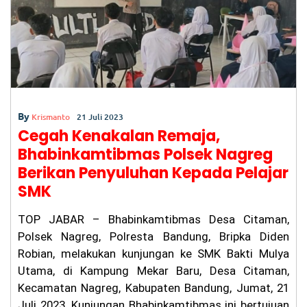
o
p
Si
ap
k
ka
n
At
ur
an
Ja
m
O
By
Krismanto
21 Juli 2023
pe
Cegah Kenakalan Remaja,
ra
si
Bhabinkamtibmas Polsek Nagreg
on
Berikan Penyuluhan Kepada Pelajar
al
SMK
TOP JABAR – Bhabinkamtibmas Desa Citaman,
Polsek Nagreg, Polresta Bandung, Bripka Diden
Robian, melakukan kunjungan ke SMK Bakti Mulya
Utama, di Kampung Mekar Baru, Desa Citaman,
Kecamatan Nagreg, Kabupaten Bandung, Jumat, 21
Juli 2023. Kunjungan Bhabinkamtibmas ini bertujuan