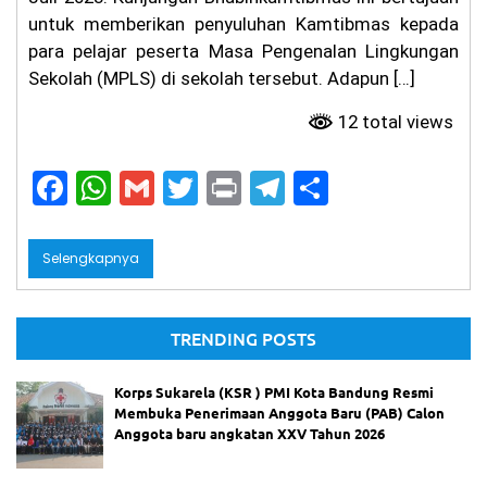
untuk memberikan penyuluhan Kamtibmas kepada
para pelajar peserta Masa Pengenalan Lingkungan
Sekolah (MPLS) di sekolah tersebut. Adapun […]
12 total views
F
W
G
T
Pr
T
S
a
h
m
w
in
el
h
c
a
ai
itt
t
e
ar
Selengkapnya
e
ts
l
er
gr
e
b
A
a
TRENDING POSTS
o
p
m
o
p
Korps Sukarela (KSR ) PMI Kota Bandung Resmi
Membuka Penerimaan Anggota Baru (PAB) Calon
k
Anggota baru angkatan XXV Tahun 2026