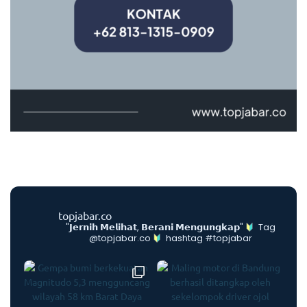
topjabar.co
"𝗝𝗲𝗿𝗻𝗶𝗵 𝗠𝗲𝗹𝗶𝗵𝗮𝘁, 𝗕𝗲𝗿𝗮𝗻𝗶 𝗠𝗲𝗻𝗴𝘂𝗻𝗴𝗸𝗮𝗽"
Tag
@topjabar.co
hashtag #topjabar