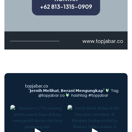
topjabar.co
"𝗝𝗲𝗿𝗻𝗶𝗵 𝗠𝗲𝗹𝗶𝗵𝗮𝘁, 𝗕𝗲𝗿𝗮𝗻𝗶 𝗠𝗲𝗻𝗴𝘂𝗻𝗴𝗸𝗮𝗽"
Tag
@topjabar.co
hashtag #topjabar