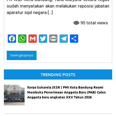
sudah menyatakan akan melakukan reposisi jabatan
aparatur sipil negara […]
95 total views
F
W
G
T
Pr
T
S
a
h
m
w
in
el
h
c
a
ai
itt
t
e
ar
Selengkapnya
e
ts
l
er
gr
e
b
A
a
TRENDING POSTS
o
p
m
o
p
Korps Sukarela (KSR ) PMI Kota Bandung Resmi
Membuka Penerimaan Anggota Baru (PAB) Calon
k
Anggota baru angkatan XXV Tahun 2026