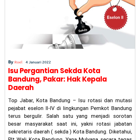
o
p
Ja
k
m
O
pe
ra
si
on
al
By
Roel
4 Januari 2022
Isu Pergantian Sekda Kota
Bandung, Pakar: Hak Kepala
Daerah
Top Jabar, Kota Bandung – Isu rotasi dan mutasi
pejabat eselon II-IV di lingkungan Pemkot Bandung
terus bergulir. Salah satu yang menjadi sorotan
besar masyarakat saat ini, yakni rotasi jabatan
sekretaris daerah ( sekda ) Kota Bandung. Diketahui,
Plt Wali Kota Bandung, Yana Mulyana secara tegas