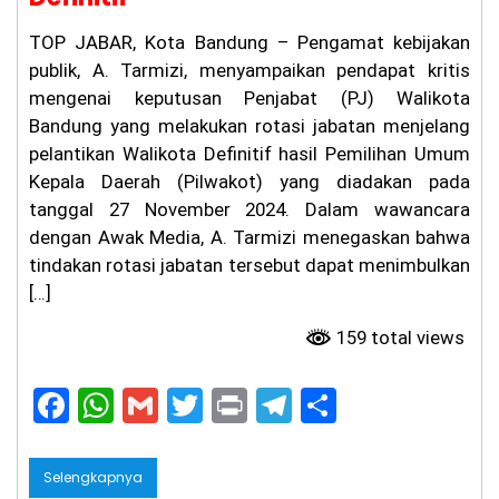
Sy
a
TOP JABAR, Kota Bandung – Pengamat kebijakan
m
publik, A. Tarmizi, menyampaikan pendapat kritis
su
mengenai keputusan Penjabat (PJ) Walikota
rij
al
Bandung yang melakukan rotasi jabatan menjelang
D
pelantikan Walikota Definitif hasil Pemilihan Umum
or
on
Kepala Daerah (Pilwakot) yang diadakan pada
g
tanggal 27 November 2024. Dalam wawancara
Tr
dengan Awak Media, A. Tarmizi menegaskan bahwa
ad
isi
tindakan rotasi jabatan tersebut dapat menimbulkan
Ag
[…]
us
tu
159 total views
sa
n
un
F
W
G
T
Pr
T
S
tu
k
a
h
m
w
in
el
h
Ed
uk
c
a
ai
itt
t
e
ar
Selengkapnya
as