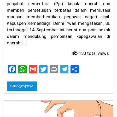
penjabat sementara (Pjs) kepala daerah dan
ng
an
memberi persetujuan terbatas dalam memutasi
Pa
maupun memberhentikan pegawai negeri sipil.
de
l
Kapuspen Kemendagri Benni Irwan mengatakan, SE
Be
tertanggal 14 September ini berisi dua poin pokok
ris
dalam mendukung pembinaan kepegawaian di
ik
hi
daerah […]
ng
ga
130 total views
M
al
a
F
W
G
T
Pr
T
S
m,
a
h
m
w
in
el
h
Fa
rh
c
a
ai
itt
t
e
ar
an
Selengkapnya
Si
e
ts
l
er
gr
e
ap
ka
b
A
a
n
At
o
p
m
ur
an