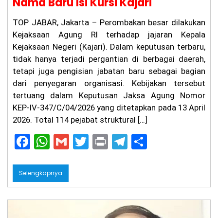
Nama Baru Isi Kursi Kajari
u,
Ka
su
TOP JABAR, Jakarta – Perombakan besar dilakukan
s
Kejaksaan Agung RI terhadap jajaran Kepala
Pe
m
Kejaksaan Negeri (Kajari). Dalam keputusan terbaru,
bu
tidak hanya terjadi pergantian di berbagai daerah,
nu
tetapi juga pengisian jabatan baru sebagai bagian
ha
n
dari penyegaran organisasi. Kebijakan tersebut
Ag
tertuang dalam Keputusan Jaksa Agung Nomor
it
Pr
KEP-IV-347/C/04/2026 yang ditetapkan pada 13 April
at
2026. Total 114 pejabat struktural […]
a
m
F
W
G
T
Pr
T
S
a
a
h
m
w
in
el
h
di
Ci
c
a
ai
itt
t
e
ar
an
Selengkapnya
ju
e
ts
l
er
gr
e
r
Be
b
A
a
lu
m