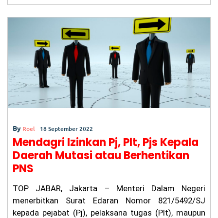
e
ts
l
er
gr
e
i
N
b
A
a
as
io
o
p
m
na
lis
o
p
m
k
e
Ge
n
Al
ph
a
W
By
ar
Roel
18 September 2022
ga
Mendagri Izinkan Pj, Plt, Pjs Kepala
Ba
Daerah Mutasi atau Berhentikan
nd
un
PNS
g
Pr
TOP JABAR, Jakarta – Menteri Dalam Negeri
ot
es
menerbitkan Surat Edaran Nomor 821/5492/SJ
La
kepada pejabat (Pj), pelaksana tugas (Plt), maupun
pa