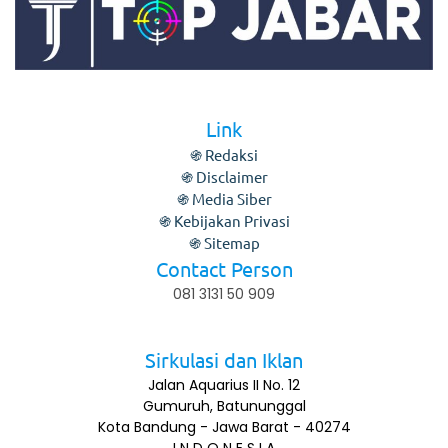
Link
֍ Redaksi
֍ Disclaimer
֍ Media Siber
֍ Kebijakan Privasi
֍ Sitemap
Contact Person
081 3131 50 909
Sirkulasi dan Iklan
Jalan Aquarius II No. 12
Gumuruh, Batununggal
Kota Bandung - Jawa Barat - 40274
I N D O N E S I A