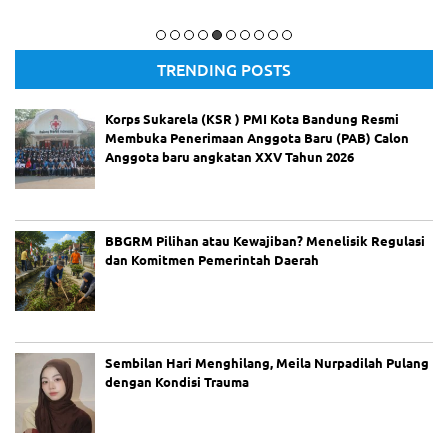
m
Lembaga Kemasyarakatan Kelurahan (LKK), Kelurahan Cisaranten
LB
Kulon
H
TRENDING POSTS
PU
I
De
Korps Sukarela (KSR ) PMI Kota Bandung Resmi
sa
Membuka Penerimaan Anggota Baru (PAB) Calon
k
Anggota baru angkatan XXV Tahun 2026
Po
lre
st
ab
BBGRM Pilihan atau Kewajiban? Menelisik Regulasi
es
dan Komitmen Pemerintah Daerah
Ba
nd
un
g
Be
rti
Sembilan Hari Menghilang, Meila Nurpadilah Pulang
nd
dengan Kondisi Trauma
ak
Pr
of
es