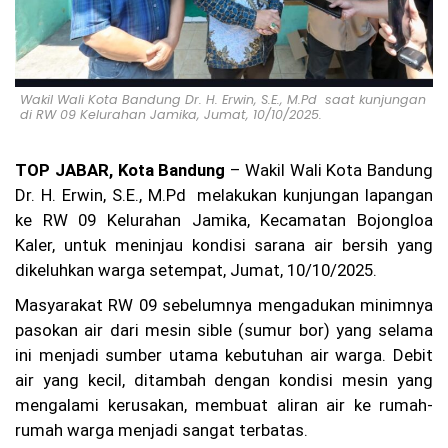
SR
)
P
MI
Ko
ta
Wakil Wali Kota Bandung Dr. H. Erwin, S.E., M.Pd saat kunjungan
Ba
di RW 09 Kelurahan Jamika, Jumat, 10/10/2025.
nd
un
g
TOP JABAR, Kota Bandung
– Wakil Wali Kota Bandung
Re
Dr. H. Erwin, S.E., M.Pd melakukan kunjungan lapangan
s
ke RW 09 Kelurahan Jamika, Kecamatan Bojongloa
mi
M
Kaler, untuk meninjau kondisi sarana air bersih yang
e
dikeluhkan warga setempat, Jumat, 10/10/2025.
m
bu
Masyarakat RW 09 sebelumnya mengadukan minimnya
ka
Pe
pasokan air dari mesin sible (sumur bor) yang selama
ne
ini menjadi sumber utama kebutuhan air warga. Debit
ri
air yang kecil, ditambah dengan kondisi mesin yang
m
aa
mengalami kerusakan, membuat aliran air ke rumah-
n
rumah warga menjadi sangat terbatas.
An