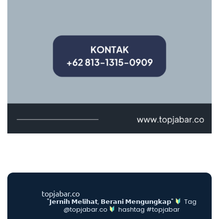
topjabar.co
"𝗝𝗲𝗿𝗻𝗶𝗵 𝗠𝗲𝗹𝗶𝗵𝗮𝘁, 𝗕𝗲𝗿𝗮𝗻𝗶 𝗠𝗲𝗻𝗴𝘂𝗻𝗴𝗸𝗮𝗽"
Tag
@topjabar.co
hashtag #topjabar