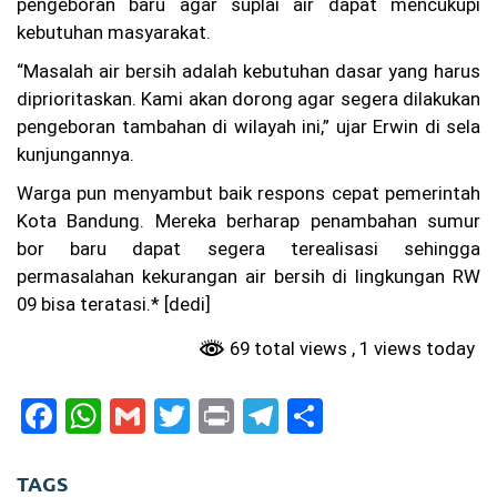
pengeboran baru agar suplai air dapat mencukupi
n
20
kebutuhan masyarakat.
26
“Masalah air bersih adalah kebutuhan dasar yang harus
W
diprioritaskan. Kami akan dorong agar segera dilakukan
ar
ga
pengeboran tambahan di wilayah ini,” ujar Erwin di sela
Ba
kunjungannya.
nd
un
Warga pun menyambut baik respons cepat pemerintah
g
Kota Bandung. Mereka berharap penambahan sumur
Pr
ot
bor baru dapat segera terealisasi sehingga
es
permasalahan kekurangan air bersih di lingkungan RW
La
pa
09 bisa teratasi.* [dedi]
ng
an
69 total views
, 1 views today
Pa
de
l
F
W
G
T
Pr
T
S
Be
a
h
m
w
in
el
h
ris
ik
c
a
ai
itt
t
e
ar
hi
TAGS