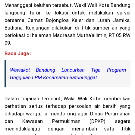
gg
Menanggapi keluhan tersebut, Wakil Wali Kota Bandung
ot
langsung turun ke lokasi untuk melakukan survei
a
Ba
bersama Camat Bojongloa Kaler dan Lurah Jamika,
ru
Budiana. Kunjungan dilakukan di titik sumber air yang
(P
AB
berlokasi di halaman Madrasah Mutha’allimin, RT 05 RW
)
09.
C
al
Baca Juga :
on
An
gg
Wawakot Bandung Luncurkan Tiga Program
ot
Unggulan LPM Kecamatan Batununggal
a
ba
ru
an
Dalam tinjauan tersebut, Wakil Wali Kota memberikan
gk
at
perhatian serius terhadap persoalan air bersih yang
an
dihadapi warga. Ia mendorong agar Dinas Perumahan
XX
dan Kawasan Permukiman (DPKP) segera
V
Ta
menindaklanjuti dengan menambah satu titik
hu