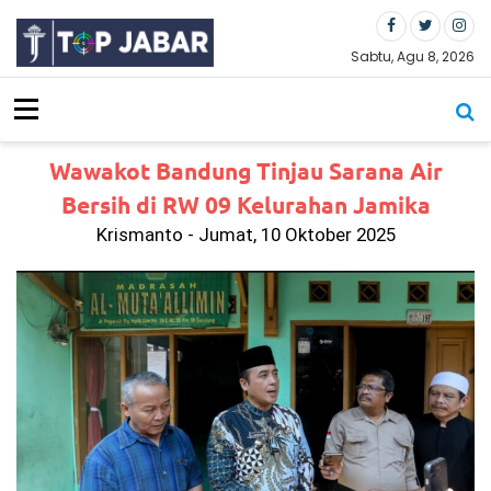
S
k
i
Sabtu, Agu 8, 2026
p
t
o
c
Wawakot Bandung Tinjau Sarana Air
o
n
Bersih di RW 09 Kelurahan Jamika
t
Krismanto - Jumat, 10 Oktober 2025
e
n
t
Ko
rp
s
Su
ka
rel
a
(K