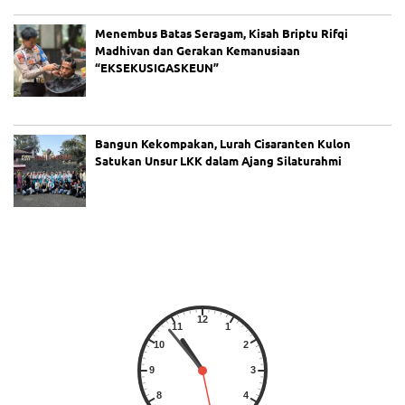
io
na
Menembus Batas Seragam, Kisah Briptu Rifqi
l
Madhivan dan Gerakan Kemanusiaan
da
“EKSEKUSIGASKEUN”
n
Tr
an
sp
ar
Bangun Kekompakan, Lurah Cisaranten Kulon
an
Satukan Unsur LKK dalam Ajang Silaturahmi
K
M
P
M
ut
ia
ra
Se
nt
os
a
2
Te
rb