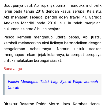
pa
Usut punya usut, Abi rupanya pernah mendekam di balik
ng
Di
jeruji pada tahun 2016 dengan kasus serupa. Kala itu,
ev
Abi menjabat sebagai pendiri agen travel PT. Garuda
ak
ua
Angkasa Mandiri pada 2016 lalu. Ia telah menjalani
si
hukuman selama 8 bulan penjara.
C
Pasca kembali menghirup udara bebas, Abi justru
uc
un
kembali melancarkan aksi liciknya bermodalkan dengan
Ah
pengalaman sebelumnya. Namun untuk seakan
m
menghapus rekam jejak kelamnya, ia sempat berupaya
ad
Sy
untuk melakukan berbagai siasat.
a
m
Baca Juga :
su
rij
al
Vaksin Meningitis Tidak Lagi Syarat Wajib Jemaah
D
Umrah
or
on
g
Tr
Direktur Reserse Polda Metro Jaya, Kombes Hengki
ad