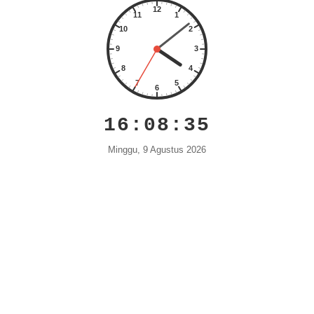
l
da
n
Tr
an
sp
ar
an
16:08:36
Minggu, 9 Agustus 2026