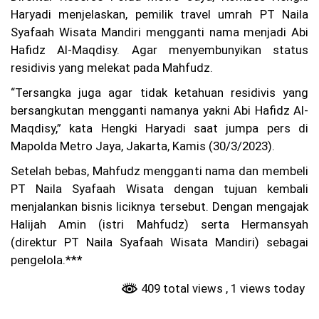
isi
Haryadi menjelaskan, pemilik travel umrah PT Naila
Ag
Syafaah Wisata Mandiri mengganti nama menjadi Abi
us
Hafidz Al-Maqdisy. Agar menyembunyikan status
tu
sa
residivis yang melekat pada Mahfudz.
n
un
“Tersangka juga agar tidak ketahuan residivis yang
tu
bersangkutan mengganti namanya yakni Abi Hafidz Al-
k
Maqdisy,” kata Hengki Haryadi saat jumpa pers di
Ed
uk
Mapolda Metro Jaya, Jakarta, Kamis (30/3/2023).
as
i
Setelah bebas, Mahfudz mengganti nama dan membeli
N
PT Naila Syafaah Wisata dengan tujuan kembali
as
io
menjalankan bisnis liciknya tersebut. Dengan mengajak
na
Halijah Amin (istri Mahfudz) serta Hermansyah
lis
(direktur PT Naila Syafaah Wisata Mandiri) sebagai
m
e
pengelola.***
Ge
n
409 total views
, 1 views today
Al
ph