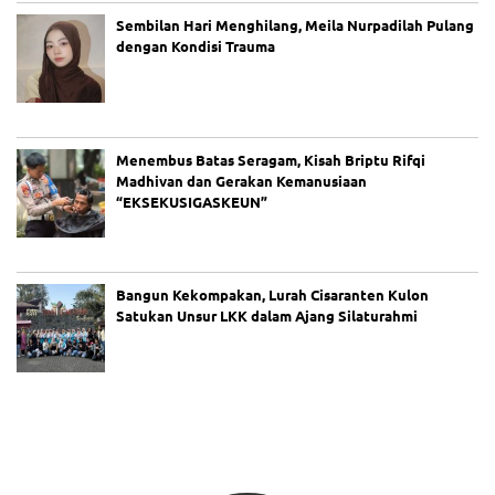
LB
H
Sembilan Hari Menghilang, Meila Nurpadilah Pulang
PU
dengan Kondisi Trauma
I
De
sa
k
Po
Menembus Batas Seragam, Kisah Briptu Rifqi
lre
Madhivan dan Gerakan Kemanusiaan
st
“EKSEKUSIGASKEUN”
ab
es
Ba
nd
un
Bangun Kekompakan, Lurah Cisaranten Kulon
g
Satukan Unsur LKK dalam Ajang Silaturahmi
Be
rti
nd
ak
Pr
of
es
io
na