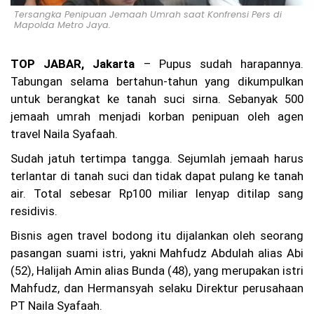
nt
Tersangka Penipuan Jemaah Umrah saat Konfrensi Pers di
os
Mapolda Metro Jaya.
a
2
Te
TOP JABAR, Jakarta
– Pupus sudah harapannya.
rb
ak
Tabungan selama bertahun-tahun yang dikumpulkan
ar
untuk berangkat ke tanah suci sirna. Sebanyak 500
di
jemaah umrah menjadi korban penipuan oleh agen
Pe
ra
travel Naila Syafaah.
ir
an
Sudah jatuh tertimpa tangga. Sejumlah jemaah harus
M
terlantar di tanah suci dan tidak dapat pulang ke tanah
ad
ur
air. Total sebesar Rp100 miliar lenyap ditilap sang
a,
residivis.
Se
kit
Bisnis agen travel bodong itu dijalankan oleh seorang
ar
pasangan suami istri, yakni Mahfudz Abdulah alias Abi
25
0
(52), Halijah Amin alias Bunda (48), yang merupakan istri
Pe
Mahfudz, dan Hermansyah selaku Direktur perusahaan
nu
PT Naila Syafaah.
m