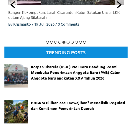
ju
r
Bangun Kekompakan, Lurah Cisaranten Kulon Satukan Unsur LKK
Be
dalam Ajang Silaturahmi
lu
By
Krismanto
/
19 Juli 2026
/
0 Comments
m
Te
ru
ng
Lembaga Kemasyarakatan Kelurahan (LKK), Kelurahan Cisaranten
ka
Kulon
p,
TRENDING POSTS
Ke
lu
ar
Korps Sukarela (KSR ) PMI Kota Bandung Resmi
ga
Membuka Penerimaan Anggota Baru (PAB) Calon
Ta
Anggota baru angkatan XXV Tahun 2026
gi
h
Ke
pa
BBGRM Pilihan atau Kewajiban? Menelisik Regulasi
sti
dan Komitmen Pemerintah Daerah
an
Hu
ku
m