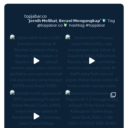
topjabar.co
"𝗝𝗲𝗿𝗻𝗶𝗵 𝗠𝗲𝗹𝗶𝗵𝗮𝘁, 𝗕𝗲𝗿𝗮𝗻𝗶 𝗠𝗲𝗻𝗴𝘂𝗻𝗴𝗸𝗮𝗽"
Tag
@topjabar.co
hashtag #topjabar