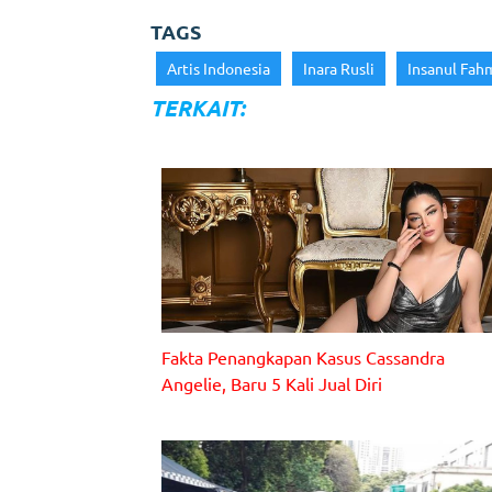
o
p
i
TAGS
g
o
p
Artis Indonesia
Inara Rusli
Insanul Fah
a
k
s
TERKAIT:
i
p
o
s
Fakta Penangkapan Kasus Cassandra
Angelie, Baru 5 Kali Jual Diri
Cassandra Angelie. (Foto: Instagram/cassangeliee)