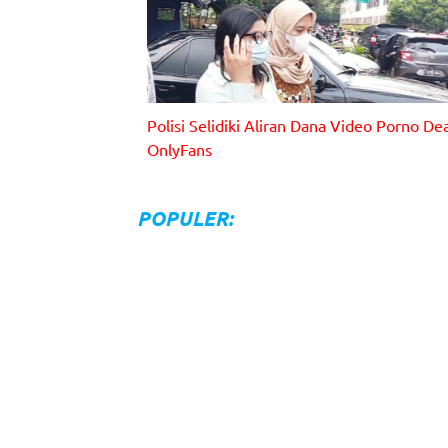
Polisi Selidiki Aliran Dana Video Porno De
OnlyFans
Dea Onlyfans saat akan diperiksa polisi dugaan kasu
pornografi. [Foto: celebrities.id/Instagram]
POPULER: