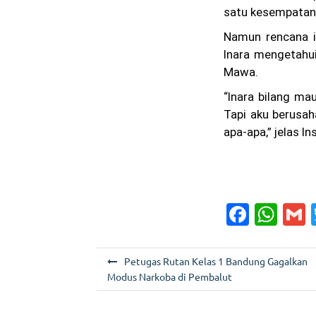
satu kesempatan
Namun rencana i
Inara mengetahui
Mawa.
“Inara bilang ma
Tapi aku berusah
apa-apa,” jelas In
F
W
a
h
c
a
a
N
Petugas Rutan Kelas 1 Bandung Gagalkan
e
ts
l
a
Modus Narkoba di Pembalut
b
A
v