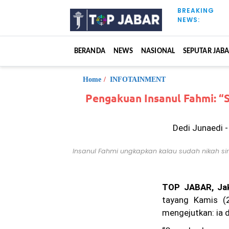
S
BREAKING
k
NEWS:
i
p
t
BERANDA
NEWS
NASIONAL
SEPUTAR JAB
o
c
o
Home
/
INFOTAINMENT
n
Pengakuan Insanul Fahmi: “
t
e
n
Dedi Junaedi 
t
Insanul Fahmi ungkapkan kalau sudah nikah siri
TOP JABAR, Ja
tayang Kamis (2
mengejutkan: ia d