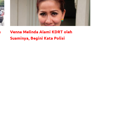
a
Venna Melinda Alami KDRT oleh
Suaminya, Begini Kata Polisi
s
Venna Melinda