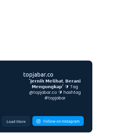
topjabar.co
"𝗝𝗲𝗿𝗻𝗶𝗵 𝗠𝗲𝗹𝗶𝗵𝗮𝘁, 𝗕𝗲𝗿𝗮𝗻𝗶
𝗠𝗲𝗻𝗴𝘂𝗻𝗴𝗸𝗮𝗽"
🔰 Tag
@topjabar.co
🔰 hashtag
#topjabar
Follow on Instagram
Load More