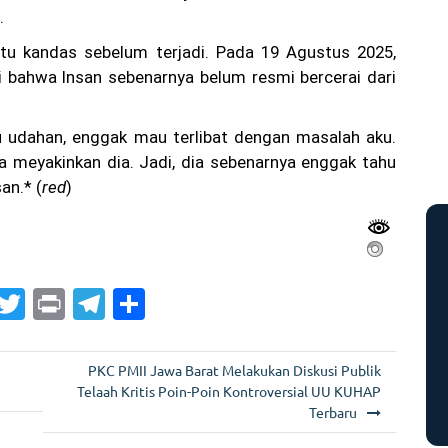
.
tu kandas sebelum terjadi. Pada 19 Agustus 2025,
 bahwa Insan sebenarnya belum resmi bercerai dari
u udahan, enggak mau terlibat dengan masalah aku.
a meyakinkan dia. Jadi, dia sebenarnya enggak tahu
san.* (
red
)
G
T
Pr
T
S
m
w
in
el
h
i
itt
t
e
ar
PKC PMII Jawa Barat Melakukan Diskusi Publik
er
gr
e
Telaah Kritis Poin-Poin Kontroversial UU KUHAP
Terbaru
a