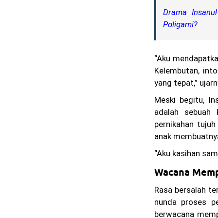
Drama Insanu
Poligami?
“Aku mendapatkan
Kelembutan, into
yang tepat,” ujarn
Meski begitu, I
adalah sebuah 
pernikahan tuju
anak membuatnya
“Aku kasihan sama
Wacana Memp
Rasa bersalah te
nunda proses pe
berwacana memp