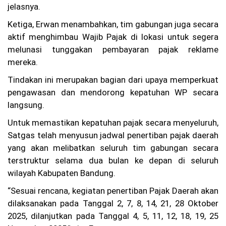
jelasnya.
Se
kit
Ketiga, Erwan menambahkan, tim gabungan juga secara
ar
aktif menghimbau Wajib Pajak di lokasi untuk segera
25
0
melunasi tunggakan pembayaran pajak reklame
Pe
mereka.
nu
m
Tindakan ini merupakan bagian dari upaya memperkuat
pa
ng
pengawasan dan mendorong kepatuhan WP secara
Di
langsung.
ev
ak
Untuk memastikan kepatuhan pajak secara menyeluruh,
ua
Satgas telah menyusun jadwal penertiban pajak daerah
si
yang akan melibatkan seluruh tim gabungan secara
Ko
rp
terstruktur selama dua bulan ke depan di seluruh
s
wilayah Kabupaten Bandung.
Su
ka
“Sesuai rencana, kegiatan penertiban Pajak Daerah akan
rel
dilaksanakan pada Tanggal 2, 7, 8, 14, 21, 28 Oktober
a
(K
2025, dilanjutkan pada Tanggal 4, 5, 11, 12, 18, 19, 25
SR