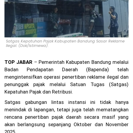
lre
st
ab
es
Ba
nd
un
g
Satgas Kepatuhan Pajak Kabupaten Bandung Sasar Reklame
Be
Ilegal. (Dok/Istimewa).
rti
nd
ak
TOP JABAR
– Pemerintah Kabupaten Bandung melalui
Pr
Badan Pendapatan Daerah (Bapenda) telah
of
es
mengintensifkan operasi penertiban reklame ilegal dan
io
penunggak pajak melalui Satuan Tugas (Satgas)
na
Kepatuhan Pajak dan Retribusi.
l
da
Satgas gabungan lintas instansi ini tidak hanya
n
Tr
menindak di lapangan, tetapi juga telah mematangkan
an
rencana penertiban pajak daerah secara masif yang
sp
akan berlangsung sepanjang Oktober dan November
ar
an
2025.