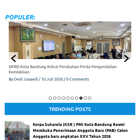
Ci
an
ju
POPULER:
r
Be
lu
m
Te
ru
ng
ka
p,
DPRD Kota Bandung Kebut Perubahan Perda Pengendalian
Ke
Kemiskinan
lu
By
Dedi Junaedi
/
10 Juli 2026
/
0 Comments
ar
ga
Ta
Komisi IV DPRD Kota Bandung
gi
h
TRENDING POSTS
Ke
pa
sti
Korps Sukarela (KSR ) PMI Kota Bandung Resmi
an
Membuka Penerimaan Anggota Baru (PAB) Calon
Hu
Anggota baru angkatan XXV Tahun 2026
ku