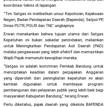
ot
koordinasi teknis di lapangan.
a
Ba
“Tim Satgas ini melibatkan unsur Kepolisian, Kejaksaan
ru
Negeri, Badan Pendapatan Daerah (Bapenda), Satpol PP,
(P
AB
Dinas PUTR, POLRI dan TNI,” ungkapnya.
)
C
Erwan menekankan bahwa tujuan utama dari Satgas
al
Kepatuhan ini bukan sekadar penindakan, melainkan
on
untuk Meningkatkan Pendapatan Asli Daerah (PAD)
An
gg
melalui pengawasan yang lebih efektif dan memastikan
ot
Wajib Pajak memenuhi kewajiban mereka.
a
ba
“Satgas ini adalah komitmen Pemkab Bandung untuk
ru
menciptakan keadilan dalam perpajakan. Anggaran
an
gk
yang diperoleh dari peningkatan kepatuhan ini akan
at
kembali digunakan untuk membiayai program
an
XX
pembangunan dan pelayanan publik yang lebih baik bagi
V
masyarakat Kabupaten Bandung,” terang Erwan.
Ta
hu
Perlu diketahui, pajak daerah yang dikelola BAPENDA
n