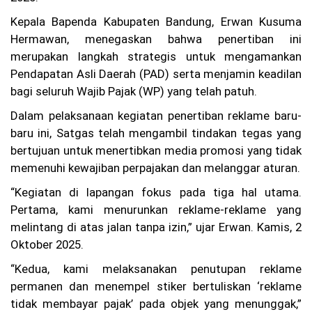
K
Kepala Bapenda Kabupaten Bandung, Erwan Kusuma
M
P
Hermawan, menegaskan bahwa penertiban ini
M
merupakan langkah strategis untuk mengamankan
ut
Pendapatan Asli Daerah (PAD) serta menjamin keadilan
ia
ra
bagi seluruh Wajib Pajak (WP) yang telah patuh.
Se
nt
Dalam pelaksanaan kegiatan penertiban reklame baru-
os
baru ini, Satgas telah mengambil tindakan tegas yang
a
2
bertujuan untuk menertibkan media promosi yang tidak
Te
memenuhi kewajiban perpajakan dan melanggar aturan.
rb
ak
“Kegiatan di lapangan fokus pada tiga hal utama.
ar
Pertama, kami menurunkan reklame-reklame yang
di
Pe
melintang di atas jalan tanpa izin,” ujar Erwan. Kamis, 2
ra
Oktober 2025.
ir
an
“Kedua, kami melaksanakan penutupan reklame
M
permanen dan menempel stiker bertuliskan ‘reklame
ad
ur
tidak membayar pajak’ pada objek yang menunggak,”
a,