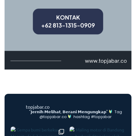
topjabar.co
"𝗝𝗲𝗿𝗻𝗶𝗵 𝗠𝗲𝗹𝗶𝗵𝗮𝘁, 𝗕𝗲𝗿𝗮𝗻𝗶 𝗠𝗲𝗻𝗴𝘂𝗻𝗴𝗸𝗮𝗽"
Tag
@topjabar.co
hashtag #topjabar