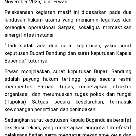
November 2025,” ujar Erwan.
)
P
Pelaksanaan kegiatan masif ini didasarkan pada dua
MI
landasan hukum utama yang menjamin legalitas dan
Ko
ta
kerangka operasional Satgas, sekaligus memastikan
Ba
sinergi lintas instansi.
nd
un
“Jadi sudah ada dua surat keputusan, yakni surat
g
keputusan Bupati Bandung dan surat keputusan Kepala
Re
s
Bapenda,” tuturnya.
mi
M
Erwan menjelaskan, surat keputusan Bupati Bandung
e
adalah payung hukum tertinggi yang secara resmi
m
bu
membentuk Satuan Tugas, menetapkan struktur
ka
organisasi, dan merumuskan tugas pokok dan fungsi
Pe
(Tupoksi) Satgas secara keseluruhan, termasuk
ne
ri
kewenangan penertiban dan penindakan.
m
aa
Sedangkan surat keputusan Kepala Bapenda ini bersifat
n
eksekusi teknis, yang menetapkan anggota tim efektif
An
pelaksana harian serta mengatur mekanisme kerja dan
gg