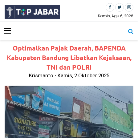
S
k
i
Kamis, Agu 6, 2026
p
t
o
c
Optimalkan Pajak Daerah, BAPENDA
o
n
Kabupaten Bandung Libatkan Kejaksaan,
t
TNI dan POLRI
e
n
Krismanto - Kamis, 2 Oktober 2025
t
LB
H
PU
I
De
sa
k
Po