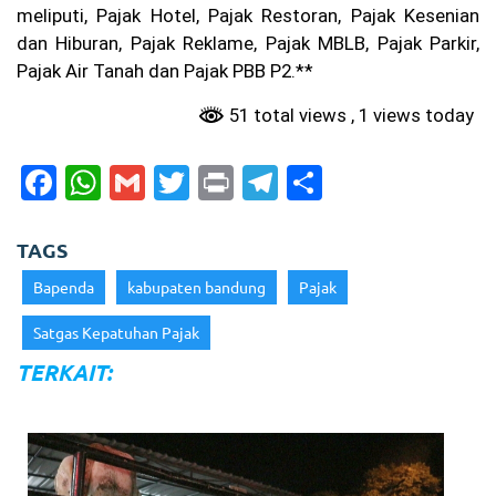
meliputi, Pajak Hotel, Pajak Restoran, Pajak Kesenian
20
26
dan Hiburan, Pajak Reklame, Pajak MBLB, Pajak Parkir,
W
Pajak Air Tanah dan Pajak PBB P2.**
ar
ga
51 total views
, 1 views today
Ba
nd
F
W
G
T
Pr
T
S
un
g
a
h
m
w
in
el
h
Pr
ot
c
a
ai
itt
t
e
ar
TAGS
es
La
e
ts
l
er
gr
e
Bapenda
kabupaten bandung
Pajak
pa
ng
b
A
a
an
Satgas Kepatuhan Pajak
o
p
m
Pa
TERKAIT:
de
o
p
l
Be
k
ris
ik
hi
ng