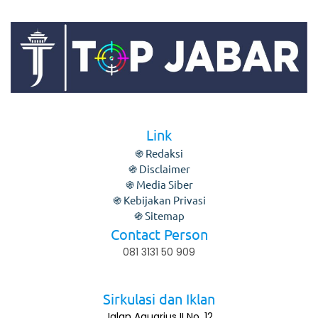
Link
֍ Redaksi
֍ Disclaimer
֍ Media Siber
֍ Kebijakan Privasi
֍ Sitemap
Contact Person
081 3131 50 909
Sirkulasi dan Iklan
Jalan Aquarius II No. 12