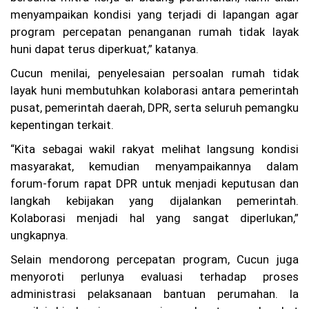
g
menyampaikan kondisi yang terjadi di lapangan agar
Pr
program percepatan penanganan rumah tidak layak
ot
huni dapat terus diperkuat,” katanya.
es
La
Cucun menilai, penyelesaian persoalan rumah tidak
pa
ng
layak huni membutuhkan kolaborasi antara pemerintah
an
pusat, pemerintah daerah, DPR, serta seluruh pemangku
Pa
kepentingan terkait.
de
l
“Kita sebagai wakil rakyat melihat langsung kondisi
Be
ris
masyarakat, kemudian menyampaikannya dalam
ik
forum-forum rapat DPR untuk menjadi keputusan dan
hi
ng
langkah kebijakan yang dijalankan pemerintah.
ga
Kolaborasi menjadi hal yang sangat diperlukan,”
M
ungkapnya.
al
a
Selain mendorong percepatan program, Cucun juga
m,
Fa
menyoroti perlunya evaluasi terhadap proses
rh
administrasi pelaksanaan bantuan perumahan. Ia
an