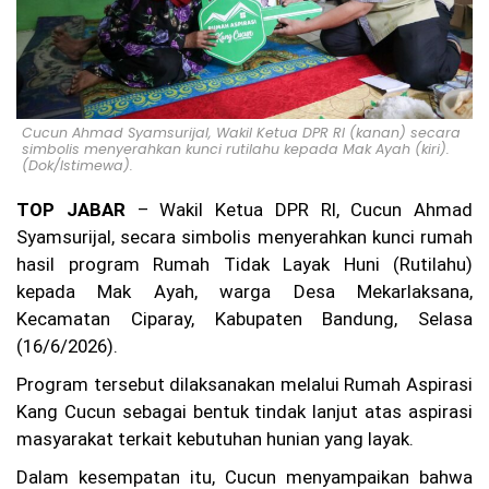
u,
Ka
su
s
Pe
m
bu
Cucun Ahmad Syamsurijal, Wakil Ketua DPR RI (kanan) secara
nu
simbolis menyerahkan kunci rutilahu kepada Mak Ayah (kiri).
ha
(Dok/Istimewa).
n
Ag
TOP JABAR
– Wakil Ketua DPR RI, Cucun Ahmad
it
Syamsurijal, secara simbolis menyerahkan kunci rumah
Pr
at
hasil program Rumah Tidak Layak Huni (Rutilahu)
a
kepada Mak Ayah, warga Desa Mekarlaksana,
m
Kecamatan Ciparay, Kabupaten Bandung, Selasa
a
di
(16/6/2026).
Ci
an
Program tersebut dilaksanakan melalui Rumah Aspirasi
ju
Kang Cucun sebagai bentuk tindak lanjut atas aspirasi
r
Be
masyarakat terkait kebutuhan hunian yang layak.
lu
Dalam kesempatan itu, Cucun menyampaikan bahwa
m