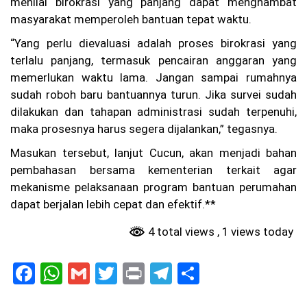
menilai birokrasi yang panjang dapat menghambat
Si
ap
masyarakat memperoleh bantuan tepat waktu.
ka
n
“Yang perlu dievaluasi adalah proses birokrasi yang
At
terlalu panjang, termasuk pencairan anggaran yang
ur
an
memerlukan waktu lama. Jangan sampai rumahnya
Ja
sudah roboh baru bantuannya turun. Jika survei sudah
m
dilakukan dan tahapan administrasi sudah terpenuhi,
O
pe
maka prosesnya harus segera dijalankan,” tegasnya.
ra
si
Masukan tersebut, lanjut Cucun, akan menjadi bahan
on
pembahasan bersama kementerian terkait agar
al
mekanisme pelaksanaan program bantuan perumahan
dapat berjalan lebih cepat dan efektif.**
4 total views
, 1 views today
F
W
G
T
Pr
T
S
a
h
m
w
in
el
h