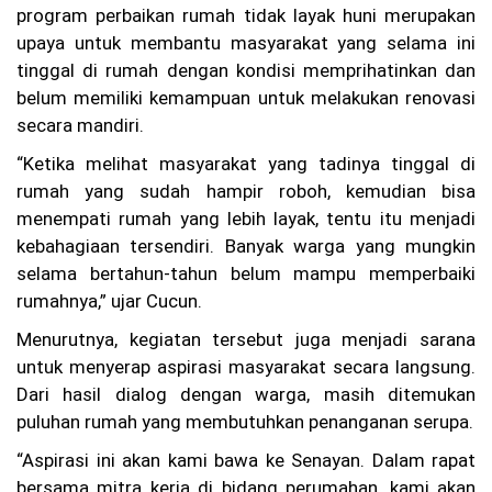
Te
program perbaikan rumah tidak layak huni merupakan
ru
upaya untuk membantu masyarakat yang selama ini
ng
ka
tinggal di rumah dengan kondisi memprihatinkan dan
p,
belum memiliki kemampuan untuk melakukan renovasi
Ke
secara mandiri.
lu
ar
“Ketika melihat masyarakat yang tadinya tinggal di
ga
Ta
rumah yang sudah hampir roboh, kemudian bisa
gi
menempati rumah yang lebih layak, tentu itu menjadi
h
Ke
kebahagiaan tersendiri. Banyak warga yang mungkin
pa
selama bertahun-tahun belum mampu memperbaiki
sti
rumahnya,” ujar Cucun.
an
Hu
Menurutnya, kegiatan tersebut juga menjadi sarana
ku
m
untuk menyerap aspirasi masyarakat secara langsung.
Dari hasil dialog dengan warga, masih ditemukan
W
ar
puluhan rumah yang membutuhkan penanganan serupa.
ga
Ba
“Aspirasi ini akan kami bawa ke Senayan. Dalam rapat
nd
bersama mitra kerja di bidang perumahan, kami akan
un