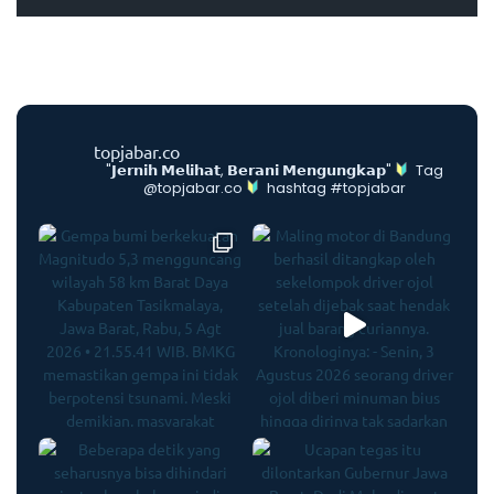
topjabar.co
"𝗝𝗲𝗿𝗻𝗶𝗵 𝗠𝗲𝗹𝗶𝗵𝗮𝘁, 𝗕𝗲𝗿𝗮𝗻𝗶 𝗠𝗲𝗻𝗴𝘂𝗻𝗴𝗸𝗮𝗽"
Tag
@topjabar.co
hashtag #topjabar