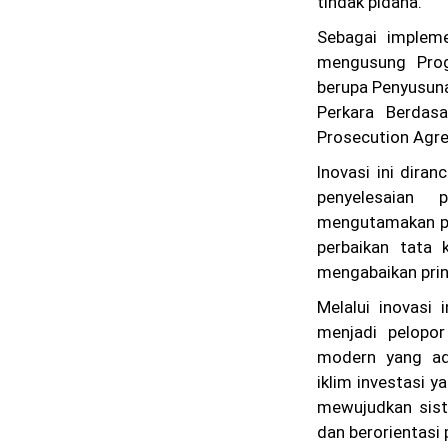
tindak pidana.
Sebagai impleme
mengusung Prog
berupa Penyusun
Perkara Berdasa
Prosecution Agr
Inovasi ini dir
penyelesaian 
mengutamakan pe
perbaikan tata 
mengabaikan prins
Melalui inovasi 
menjadi pelop
modern yang ad
iklim investasi 
mewujudkan siste
dan berorientasi