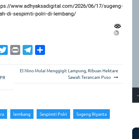
ps://www.adhyaksadigital.com/2026/06/17/sugeng-
iah-di-sespimti-polri-di-lembang/
G
T
Pr
T
S
m
w
in
el
h
i
itt
t
e
ar
El Nino Mulai Menggigit Lampung, Ribuan Hektare
er
gr
e
Sawah Terancam Puso
DPR
a
m
ra
lembang
Sespimti Polri
Sugeng Riyanta