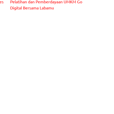
es
Pelatihan dan Pemberdayaan UMKM Go
Head of Digital Marketing Labamu Irfan Badruzaman
Digital Bersama Labamu
sedang memberikan materi kepada pelaku UMKM di
Kabupaten Bandung Barat.