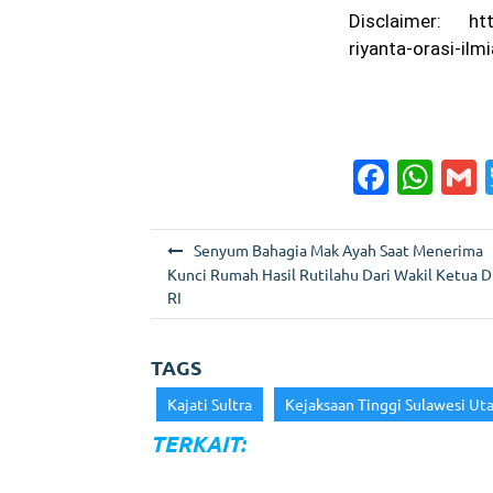
Disclaimer: htt
riyanta-orasi-ilm
F
W
a
h
c
a
a
N
Senyum Bahagia Mak Ayah Saat Menerima
e
ts
l
a
Kunci Rumah Hasil Rutilahu Dari Wakil Ketua 
RI
b
A
v
o
p
i
TAGS
g
o
p
Kajati Sultra
Kejaksaan Tinggi Sulawesi Uta
a
k
s
TERKAIT:
i