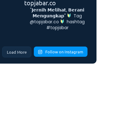
topjabar.co
"𝗝𝗲𝗿𝗻𝗶𝗵 𝗠𝗲𝗹𝗶𝗵𝗮𝘁, 𝗕𝗲𝗿𝗮𝗻𝗶
𝗠𝗲𝗻𝗴𝘂𝗻𝗴𝗸𝗮𝗽"
Tag
@topjabar.co
hashtag
#topjabar
Follow on Instagram
Load More