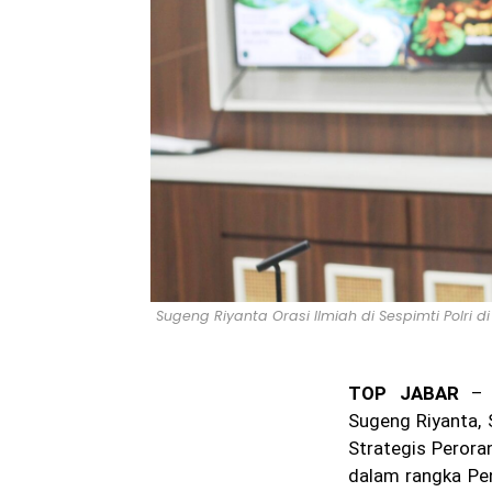
Sugeng Riyanta Orasi Ilmiah di Sespimti Polri d
TOP JABAR
– K
Sugeng Riyanta, S
Strategis Perora
dalam rangka Pen