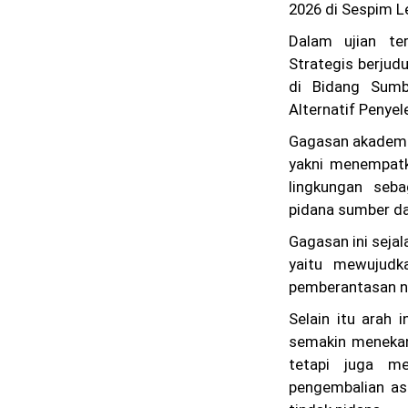
2026 di Sespim L
Dalam ujian te
Strategis berjudu
di Bidang Sumb
Alternatif Penyel
Gagasan akademi
yakni menempatk
lingkungan seba
pidana sumber da
Gagasan ini sejal
yaitu mewujudka
pemberantasan na
Selain itu arah 
semakin menekank
tetapi juga m
pengembalian as