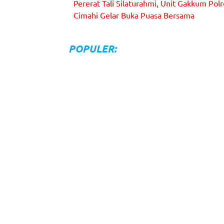
Pererat Tali Silaturahmi, Unit Gakkum Polr
Foto bersama keluarga besar Unit Gakkum Polres
Cimahi Gelar Buka Puasa Bersama
Cimahi seusai melaksanakan Buka Puasa Bersama.
POPULER: