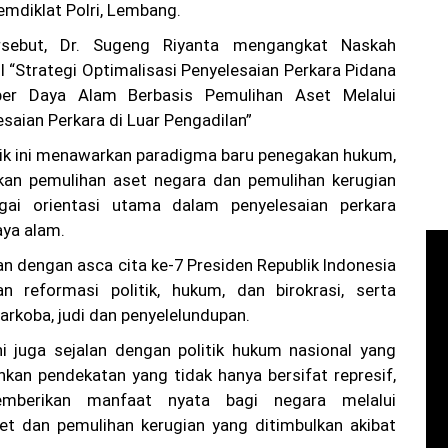
emdiklat Polri, Lembang.
rsebut, Dr. Sugeng Riyanta mengangkat Naskah
l “Strategi Optimalisasi Penyelesaian Perkara Pidana
er Daya Alam Berbasis Pemulihan Aset Melalui
esaian Perkara di Luar Pengadilan”
k ini menawarkan paradigma baru penegakan hukum,
an pemulihan aset negara dan pemulihan kerugian
gai orientasi utama dalam penyelesaian perkara
ya alam.
an dengan asca cita ke-7 Presiden Republik Indonesia
n reformasi politik, hukum, dan birokrasi, serta
rkoba, judi dan penyelelundupan.
ini juga sejalan dengan politik hukum nasional yang
an pendekatan yang tidak hanya bersifat represif,
emberikan manfaat nyata bagi negara melalui
et dan pemulihan kerugian yang ditimbulkan akibat