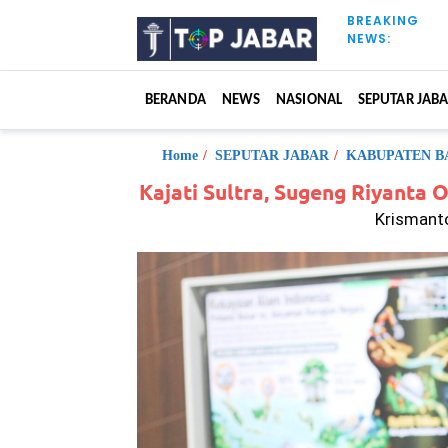
S
BREAKING
k
NEWS:
i
p
t
BERANDA
NEWS
NASIONAL
SEPUTAR JAB
o
c
o
Home
/
SEPUTAR JABAR
/
KABUPATEN B
n
Kajati Sultra, Sugeng Riyanta O
t
Krismanto
e
n
t