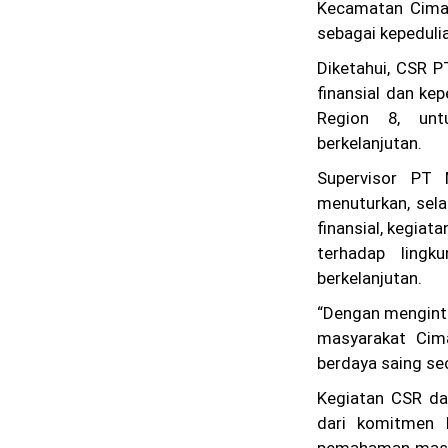
Kecamatan Cima
sebagai kepeduli
Diketahui, CSR 
finansial dan ke
Region 8, un
berkelanjutan.
Supervisor PT 
menuturkan, sel
finansial, kegiat
terhadap lingk
berkelanjutan.
“Dengan menginte
masyarakat Cim
berdaya saing sec
Kegiatan CSR dan
dari komitmen