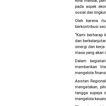
Rina menilai, pe
pada aspek ekon
sosial dan lingku
Oleh karena it
berkontribusi sec
“Kami berharap 
dan berkelanjut
sinergi dan kerja
masa yang akan d
Dalam kegiata
memberikan lit
mengelola finans
Asisten Regiona
mengatakan, pih
tangga supaya d
mengelola keuan