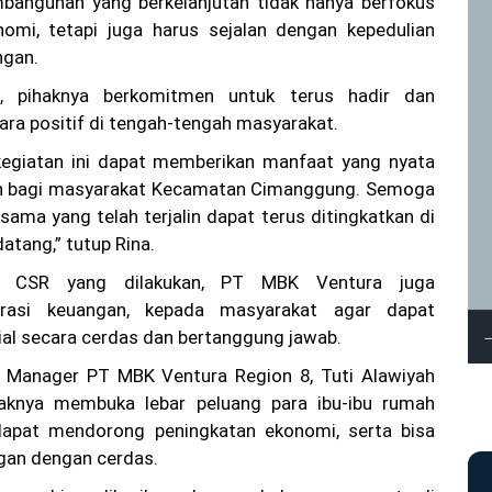
mbangunan yang berkelanjutan tidak hanya berfokus
omi, tetapi juga harus sejalan dengan kepedulian
ngan.
u, pihaknya berkomitmen untuk terus hadir dan
ara positif di tengah-tengah masyarakat.
kegiatan ini dapat memberikan manfaat yang nyata
an bagi masyarakat Kecamatan Cimanggung. Semoga
 sama yang telah terjalin dapat terus ditingkatkan di
atang,” tutup Rina.
n CSR yang dilakukan, PT MBK Ventura juga
erasi keuangan, kepada masyarakat agar dapat
ial secara cerdas dan bertanggung jawab.
l Manager PT MBK Ventura Region 8, Tuti Alawiyah
aknya membuka lebar peluang para ibu-ibu rumah
apat mendorong peningkatan ekonomi, serta bisa
gan dengan cerdas.