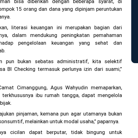
aman bisa diberikan dengan beberapa syarat, di
lompok 15 orang dan dana yang dipinjam peruntukan
anya.
an, literasi keuangan ini merupakan bagian dari
knya, dalam mendukung peningkatan pemahaman
rhadap pengelolaan keuangan yang sehat dan
ab.
n pun bukan sebatas administratif, kita selektif
a BI Checking termasuk perlunya izin dari suami,”
 Camat Cimanggung, Agus Wahyudin memaparkan,
 terkhususnya ibu rumah tangga, dapat mengelola
ijak.
gajukan pinjaman, kemana pun agar utamanya bukan
konsumtif, melainkan untuk modal usaha,” paparnya.
aya cicilan dapat berputar, tidak bingung untuk