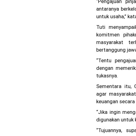
“Pengajuan pinj
antaranya berke
untuk usaha,” kat
Tuti menyampaik
komitmen piha
masyarakat te
bertanggung jaw
“Tentu pengajua
dengan memeriks
tukasnya.
Sementara itu,
agar masyarakat
keuangan secara b
“Jika ingin men
digunakan untuk 
“Tujuannya, sup