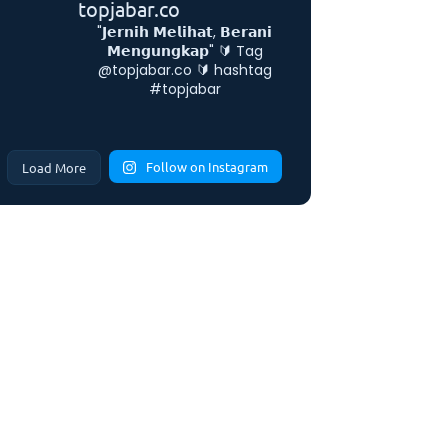
topjabar.co
"𝗝𝗲𝗿𝗻𝗶𝗵 𝗠𝗲𝗹𝗶𝗵𝗮𝘁, 𝗕𝗲𝗿𝗮𝗻𝗶
𝗠𝗲𝗻𝗴𝘂𝗻𝗴𝗸𝗮𝗽"
🔰 Tag
@topjabar.co
🔰 hashtag
#topjabar
Follow on Instagram
Load More