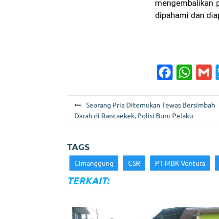
mengembalikan p
dipahami dan diap
F
W
a
h
c
a
a
N
Seorang Pria Ditemukan Tewas Bersimbah
e
ts
l
a
Darah di Rancaekek, Polisi Buru Pelaku
b
A
v
o
p
i
TAGS
g
o
p
Cimanggung
CSR
PT MBK Ventura
a
k
TERKAIT:
s
i