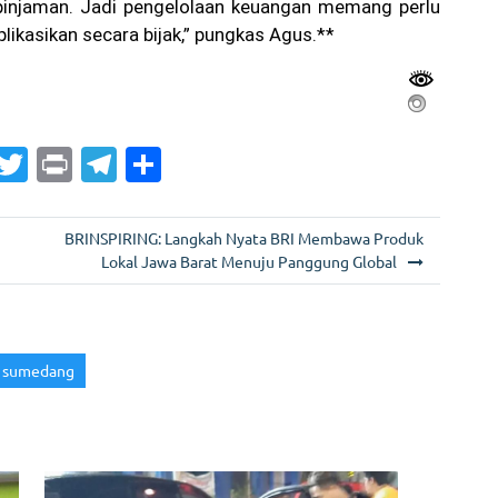
injaman. Jadi pengelolaan keuangan memang perlu
likasikan secara bijak,” pungkas Agus.**
G
T
Pr
T
S
m
w
in
el
h
i
itt
t
e
ar
BRINSPIRING: Langkah Nyata BRI Membawa Produk
er
gr
e
Lokal Jawa Barat Menuju Panggung Global
a
m
sumedang