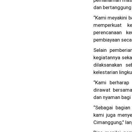
pemahaman masya
dan bertanggung
“Kami meyakini b
memperkuat ke
perencanaan ke
pembiayaan secara
Selain pemberia
kegiatannya seka
dilaksanakan se
kelestarian lingk
“Kami berharap 
dirawat bersama,
dan nyaman bagi 
“Sebagai bagian
kami juga menye
Cimanggung,” lan