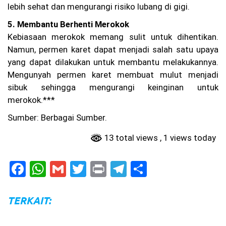
lebih sehat dan mengurangi risiko lubang di gigi.
ga
Bu
5. Membantu Berhenti Merokok
la
n
Kebiasaan merokok memang sulit untuk dihentikan.
Be
Namun, permen karet dapat menjadi salah satu upaya
rl
al
yang dapat dilakukan untuk membantu melakukannya.
u,
Mengunyah permen karet membuat mulut menjadi
Ka
sibuk sehingga mengurangi keinginan untuk
su
s
merokok.***
Pe
m
Sumber: Berbagai Sumber.
bu
nu
13 total views
, 1 views today
ha
n
Ag
F
W
G
T
Pr
T
S
it
a
h
m
w
in
el
h
Pr
at
c
a
ai
itt
t
e
ar
a
TERKAIT:
m
e
ts
l
er
gr
e
a
di