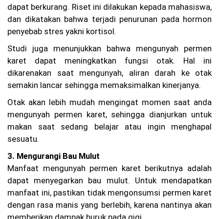
n
dapat berkurang. Riset ini dilakukan kepada mahasiswa,
20
dan dikatakan bahwa terjadi penurunan pada hormon
26
penyebab stres yakni kortisol.
W
ar
Studi juga menunjukkan bahwa mengunyah permen
ga
karet dapat meningkatkan fungsi otak. Hal ini
Ba
nd
dikarenakan saat mengunyah, aliran darah ke otak
un
semakin lancar sehingga memaksimalkan kinerjanya.
g
Pr
Otak akan lebih mudah mengingat momen saat anda
ot
mengunyah permen karet, sehingga dianjurkan untuk
es
La
makan saat sedang belajar atau ingin menghapal
pa
sesuatu.
ng
an
3. Mengurangi Bau Mulut
Pa
de
Manfaat mengunyah permen karet berikutnya adalah
l
dapat menyegarkan bau mulut. Untuk mendapatkan
Be
manfaat ini, pastikan tidak mengonsumsi permen karet
ris
ik
dengan rasa manis yang berlebih, karena nantinya akan
hi
memberikan dampak buruk pada gigi.