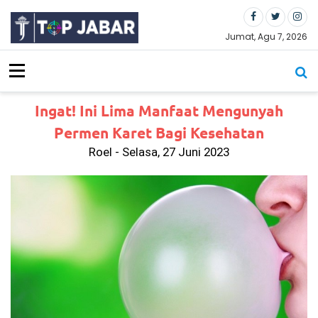
S
k
i
Jumat, Agu 7, 2026
p
t
o
c
Ingat! Ini Lima Manfaat Mengunyah
o
n
Permen Karet Bagi Kesehatan
t
Roel - Selasa, 27 Juni 2023
e
n
t
Ko
rp
s
Su
ka
rel
a
(K