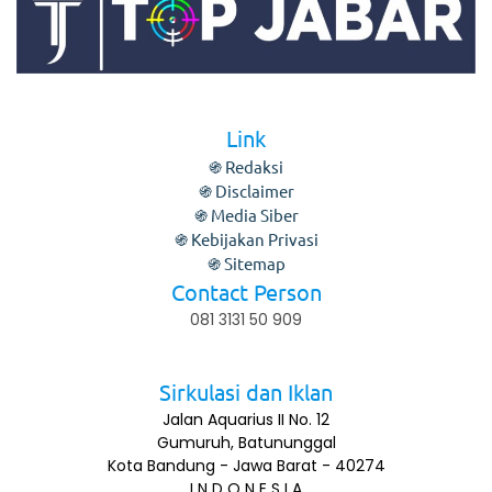
Link
֍ Redaksi
֍ Disclaimer
֍ Media Siber
֍ Kebijakan Privasi
֍ Sitemap
Contact Person
081 3131 50 909
Sirkulasi dan Iklan
Jalan Aquarius II No. 12
Gumuruh, Batununggal
Kota Bandung - Jawa Barat - 40274
I N D O N E S I A