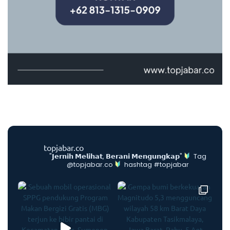
topjabar.co
"𝗝𝗲𝗿𝗻𝗶𝗵 𝗠𝗲𝗹𝗶𝗵𝗮𝘁, 𝗕𝗲𝗿𝗮𝗻𝗶 𝗠𝗲𝗻𝗴𝘂𝗻𝗴𝗸𝗮𝗽"
Tag
@topjabar.co
hashtag #topjabar