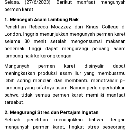
gg
Selasa, (27/6/2023). Berikut manfaat mengunyah
ot
permen karet:
a
Ba
1. Mencegah Asam Lambung Naik
ru
Penelitian Rebecca Moazzez dari Kings College di
(P
AB
London, Inggris menunjukkan mengunyah permen karet
)
selama 30 menit setelah mengonsumsi makanan
C
berlemak tinggi dapat mengurangi peluang asam
al
on
lambung naik ke kerongkongan.
An
gg
Mangunyah permen karet disinyalir dapat
ot
meningkatkan produksi asam liur yang membuatmu
a
ba
lebih sering menelan dan membantu menetralisir pH
ru
lambung yang sifatnya asam. Namun perlu diperhatikan
an
bahwa tidak semua permen karet memiliki manfaat
gk
at
tersebut.
an
XX
2. Mengurangi Stres dan Pertajam Ingatan
V
Sebuah penelitian menunjukkan bahwa dengan
Ta
mengunyah permen karet, tingkat stres seseorang
hu