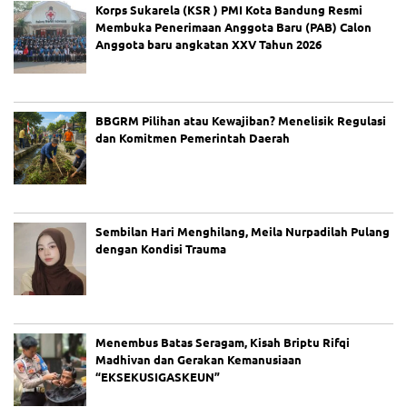
ak
Korps Sukarela (KSR ) PMI Kota Bandung Resmi
ar
Membuka Penerimaan Anggota Baru (PAB) Calon
di
Anggota baru angkatan XXV Tahun 2026
Pe
ra
ir
an
M
BBGRM Pilihan atau Kewajiban? Menelisik Regulasi
ad
dan Komitmen Pemerintah Daerah
ur
a,
Se
kit
ar
Sembilan Hari Menghilang, Meila Nurpadilah Pulang
25
dengan Kondisi Trauma
0
Pe
nu
m
pa
ng
Menembus Batas Seragam, Kisah Briptu Rifqi
Di
Madhivan dan Gerakan Kemanusiaan
ev
“EKSEKUSIGASKEUN”
ak
ua