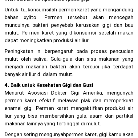
ng
ga
Untuk itu, konsumsilah permen karet yang mengandung
M
bahan xylitol. Permen tersebut akan mencegah
al
a
munculnya bakteri penyebab kerusakan gigi dan bau
m,
mulut. Permen karet yang dikonsumsi setelah makan
Fa
rh
dapat meningkatkan produksi air liur.
an
Si
Peningkatan ini berpengaruh pada proses pencucian
ap
mulut oleh saliva. Gula-gula dan sisa makanan yang
ka
menjadi makanan bakteri akan tercuci jika terdapat
n
At
banyak air liur di dalam mulut.
ur
an
4. Baik untuk Kesehatan Gigi dan Gusi
Ja
Menurut Asosiasi Dokter Gigi Amerika, mengunyah
m
permen karet efektif melawan plak dan memperkuat
O
pe
enamel gigi. Permen karet mengaktifkan produksi air
ra
liur yang bisa membersihkan gula, asam dan partikel
si
on
makanan lainnya yang tertinggal di mulut.
al
Dengan sering mengunyahpermen karet, gigi kamu akan
Ti