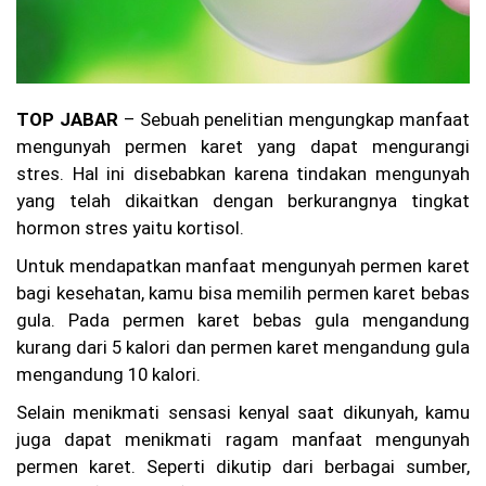
SR
)
P
MI
Ko
ta
TOP JABAR
– Sebuah penelitian mengungkap manfaat
Ba
nd
mengunyah permen karet yang dapat mengurangi
un
stres. Hal ini disebabkan karena tindakan mengunyah
g
Re
yang telah dikaitkan dengan berkurangnya tingkat
s
hormon stres yaitu kortisol.
mi
M
Untuk mendapatkan manfaat mengunyah permen karet
e
bagi kesehatan, kamu bisa memilih permen karet bebas
m
bu
gula. Pada permen karet bebas gula mengandung
ka
kurang dari 5 kalori dan permen karet mengandung gula
Pe
mengandung 10 kalori.
ne
ri
Selain menikmati sensasi kenyal saat dikunyah, kamu
m
aa
juga dapat menikmati ragam manfaat mengunyah
n
permen karet. Seperti dikutip dari berbagai sumber,
An