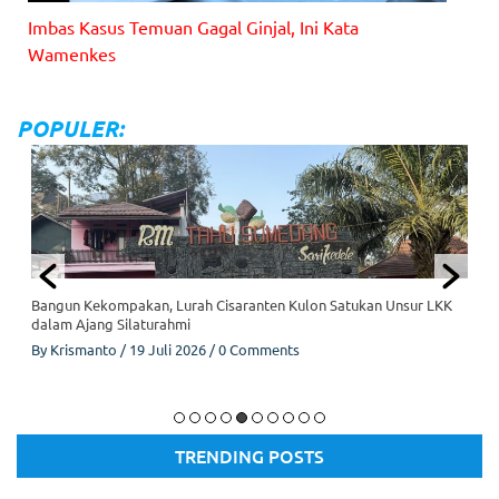
io
Imbas Kasus Temuan Gagal Ginjal, Ini Kata
na
Wamenkes
l
da
Gambar: Ilustrasi
n
Tr
POPULER:
an
sp
ar
an
K
M
P
M
Bangun Kekompakan, Lurah Cisaranten Kulon Satukan Unsur LKK
ut
dalam Ajang Silaturahmi
ia
ra
By
Krismanto
/
19 Juli 2026
/
0 Comments
Se
nt
os
Lembaga Kemasyarakatan Kelurahan (LKK), Kelurahan Cisaranten
a
Kulon
2
TRENDING POSTS
Te
rb