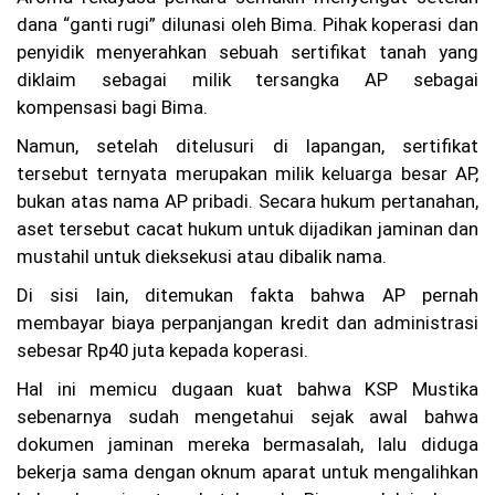
r
dana “ganti rugi” dilunasi oleh Bima. Pihak koperasi dan
Be
penyidik menyerahkan sebuah sertifikat tanah yang
lu
m
diklaim sebagai milik tersangka AP sebagai
Te
kompensasi bagi Bima.
ru
ng
Namun, setelah ditelusuri di lapangan, sertifikat
ka
tersebut ternyata merupakan milik keluarga besar AP,
p,
Ke
bukan atas nama AP pribadi. Secara hukum pertanahan,
lu
aset tersebut cacat hukum untuk dijadikan jaminan dan
ar
ga
mustahil untuk dieksekusi atau dibalik nama.
Ta
gi
Di sisi lain, ditemukan fakta bahwa AP pernah
h
membayar biaya perpanjangan kredit dan administrasi
Ke
sebesar Rp40 juta kepada koperasi.
pa
sti
Hal ini memicu dugaan kuat bahwa KSP Mustika
an
Hu
sebenarnya sudah mengetahui sejak awal bahwa
ku
dokumen jaminan mereka bermasalah, lalu diduga
m
bekerja sama dengan oknum aparat untuk mengalihkan