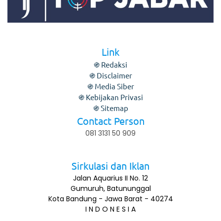
Link
֍ Redaksi
֍ Disclaimer
֍ Media Siber
֍ Kebijakan Privasi
֍ Sitemap
Contact Person
081 3131 50 909
Sirkulasi dan Iklan
Jalan Aquarius II No. 12
Gumuruh, Batununggal
Kota Bandung - Jawa Barat - 40274
I N D O N E S I A