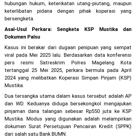
hubungan hukum, keterikatan utang-piutang, maupun
W
ar
keterlibatan pidana dengan pihak koperasi yang
ga
bersengketa.
Ba
nd
Asal-Usul Perkara: Sengketa KSP Mustika dan
un
Dokumen Palsu
g
Pr
Kasus ini berakar dari dugaan penipuan yang sempat
ot
es
viral pada Mei 2025 lalu. Berdasarkan data konferensi
La
pers resmi Satreskrim Polres Magelang Kota
pa
tertanggal 25 Mei 2025, perkara bermula pada April
ng
an
2024 yang melibatkan Koperasi Simpan Pinjam (KSP)
Pa
Mustika.
de
l
Dua tersangka utama dalam kasus tersebut adalah AP
Be
ris
dan WD. Keduanya diduga bersekongkol mengajukan
ik
pinjaman dana talangan sebesar Rp550 juta ke KSP
hi
Mustika. Modus yang digunakan adalah melampirkan
ng
ga
dokumen Surat Persetujuan Pencairan Kredit (SPPK)
M
dari salah satu Bank BUMN.
al