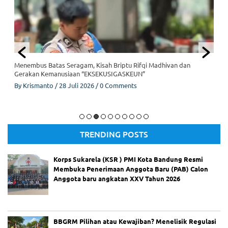
Menembus Batas Seragam, Kisah Briptu Rifqi Madhivan dan
Gerakan Kemanusiaan “EKSEKUSIGASKEUN”
By
Krismanto
/
28 Juli 2026
/
0 Comments
Briptu Rifqi Madhivan dan Gerakan Kemanusiaan
TRENDING POSTS
"EKSEKUSIGASKEUN". (Dok/Istimewa).
Korps Sukarela (KSR ) PMI Kota Bandung Resmi
Membuka Penerimaan Anggota Baru (PAB) Calon
Anggota baru angkatan XXV Tahun 2026
BBGRM Pilihan atau Kewajiban? Menelisik Regulasi