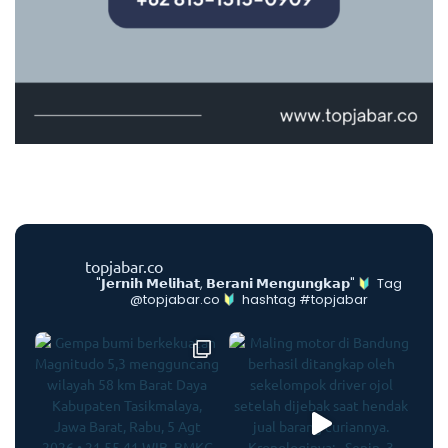
topjabar.co
"𝗝𝗲𝗿𝗻𝗶𝗵 𝗠𝗲𝗹𝗶𝗵𝗮𝘁, 𝗕𝗲𝗿𝗮𝗻𝗶 𝗠𝗲𝗻𝗴𝘂𝗻𝗴𝗸𝗮𝗽"
Tag
@topjabar.co
hashtag #topjabar