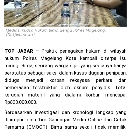
lre
st
ab
es
Ba
nd
Mediasi Kuasa Hukum Bima denga Polres Magelang.
un
(Dok/Istimewa).
g
Be
rti
TOP JABAR
– Praktik penegakan hukum di wilayah
nd
hukum Polres Magelang Kota kembali diterpa isu
ak
Pr
miring. Bima, seorang warga sipil yang sedianya hanya
of
berstatus sebagai saksi dalam kasus dugaan penipuan,
es
diduga menjadi korban rekayasa perkara dan
io
na
pemerasan terstruktur oleh oknum penyidik. Total
l
kerugian materiil yang dialami korban mencapai
da
n
Rp823.000.000.
Tr
an
Berdasarkan investigasi dan kronologi lengkap yang
sp
dihimpun oleh Tim Gabungan Media Online dan Cetak
ar
Ternama (GMOCT), Bima sama sekali tidak memiliki
an