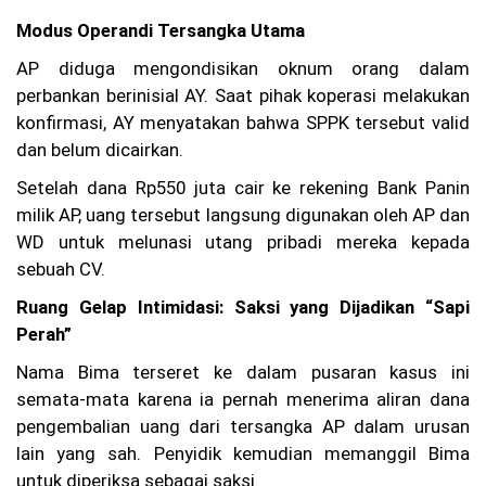
a
Modus Operandi Tersangka Utama
m,
Fa
AP diduga mengondisikan oknum orang dalam
rh
perbankan berinisial AY. Saat pihak koperasi melakukan
an
Si
konfirmasi, AY menyatakan bahwa SPPK tersebut valid
ap
dan belum dicairkan.
ka
n
Setelah dana Rp550 juta cair ke rekening Bank Panin
At
milik AP, uang tersebut langsung digunakan oleh AP dan
ur
an
WD untuk melunasi utang pribadi mereka kepada
Ja
sebuah CV.
m
O
Ruang Gelap Intimidasi: Saksi yang Dijadikan “Sapi
pe
ra
Perah”
si
on
Nama Bima terseret ke dalam pusaran kasus ini
al
semata-mata karena ia pernah menerima aliran dana
Ti
pengembalian uang dari tersangka AP dalam urusan
ga
lain yang sah. Penyidik kemudian memanggil Bima
Bu
la
untuk diperiksa sebagai saksi.