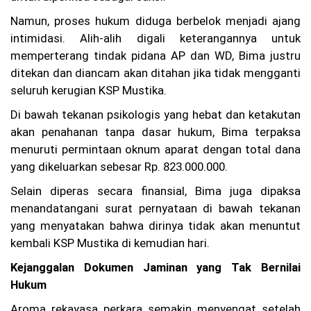
n
Namun, proses hukum diduga berbelok menjadi ajang
Be
rl
intimidasi. Alih-alih digali keterangannya untuk
al
memperterang tindak pidana AP dan WD, Bima justru
u,
Ka
ditekan dan diancam akan ditahan jika tidak mengganti
su
seluruh kerugian KSP Mustika.
s
Pe
Di bawah tekanan psikologis yang hebat dan ketakutan
m
akan penahanan tanpa dasar hukum, Bima terpaksa
bu
nu
menuruti permintaan oknum aparat dengan total dana
ha
yang dikeluarkan sebesar Rp. 823.000.000.
n
Ag
Selain diperas secara finansial, Bima juga dipaksa
it
menandatangani surat pernyataan di bawah tekanan
Pr
at
yang menyatakan bahwa dirinya tidak akan menuntut
a
kembali KSP Mustika di kemudian hari.
m
a
Kejanggalan Dokumen Jaminan yang Tak Bernilai
di
Ci
Hukum
an
ju
Aroma rekayasa perkara semakin menyengat setelah