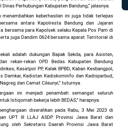
al Dinas Perhubungan Kabupaten Bandung,” jelasnya.
n menambahkan keberhasilan ini juga tidak terlepas
 bersama antara Kapolresta Bandung dan Jajaran
ta bersama para Kapolsek selaku Kepala Pos Pam di
serta juga Dandim 0624 bersama aparat Territorial di
ekali adalah dukungan Bapak Sekda, para Asisten,
 dan rekan-rekan OPD Bedas Kabupaten Bandung
dinkes, Kasatpol PP, Kalak BPBD, Kaban Kesbangpol,
is Damkar, Kadistan Kadiskominfo dan Kadisparbud,
agreg dan Camat Cileunyi,” tuturnya.
rgaan ini menjadi penambah semangat seluruh
ntuk Istiqomah bekerja lebih BEDAS,” harapnya.
, penghargaan diserahkan pada Rabu, 3 Mei 2023 di
gan UPT III LLAJ ASDP Provinsi Jawa Barat dan
sung oleh Sekretaris Daerah Provinsi Jawa Barat