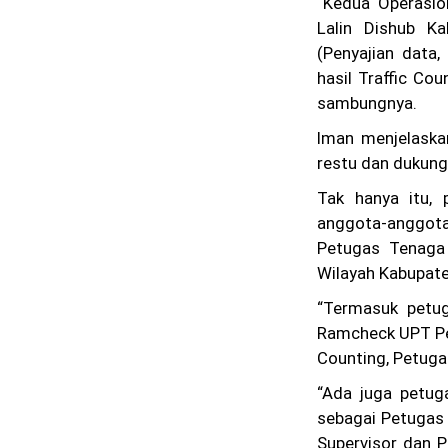
“Kedua Operasio
Lalin Dishub K
(Penyajian data
hasil Traffic Co
sambungnya.
Iman menjelaskan
restu dan dukung
Tak hanya itu, 
anggota-anggota
Petugas Tenaga 
Wilayah Kabupat
“Termasuk petu
Ramcheck UPT Pen
Counting, Petuga
“Ada juga petug
sebagai Petugas
Supervisor dan P