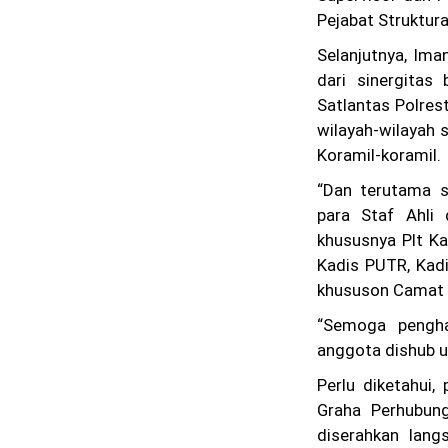
Pejabat Struktur
Selanjutnya, Ima
dari sinergitas
Satlantas Polres
wilayah-wilayah 
Koramil-koramil.
“Dan terutama s
para Staf Ahli
khususnya Plt Ka
Kadis PUTR, Kad
khususon Camat N
“Semoga pengha
anggota dishub u
Perlu diketahui
Graha Perhubun
diserahkan lang