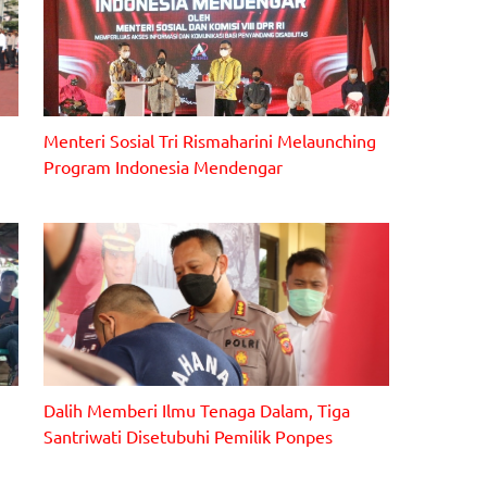
Menteri Sosial Tri Rismaharini Melaunching
Program Indonesia Mendengar
Dalih Memberi Ilmu Tenaga Dalam, Tiga
n
Santriwati Disetubuhi Pemilik Ponpes