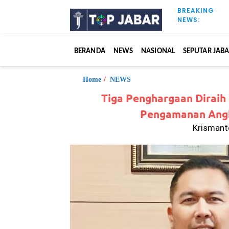
S
BREAKING
k
NEWS:
i
p
t
BERANDA
NEWS
NASIONAL
SEPUTAR JAB
o
c
o
Home
/
NEWS
n
Tiga Penghargaan Diraih
t
Pengamanan Angk
e
n
Krismanto
t