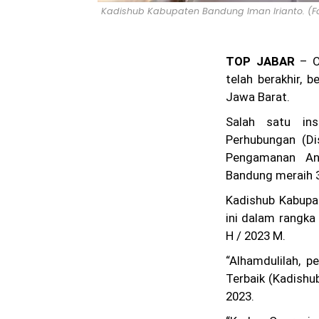
Kadishub Kabupaten Bandung Iman Irianto. (F
TOP JABAR
– O
telah berakhir, 
Jawa Barat.
Salah satu in
Perhubungan (D
Pengamanan An
Bandung meraih 3
Kadishub Kabupa
ini dalam rangk
H / 2023 M.
“Alhamdulilah, 
Terbaik (Kadishub
2023.