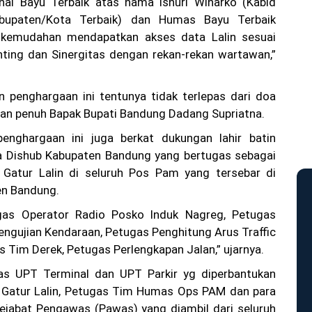
nal Bayu Terbaik atas nama Isnuri Winarko (Kabid
abupaten/Kota Terbaik) dan Humas Bayu Terbaik
, kemudahan mendapatkan akses data Lalin sesuai
unting dan Sinergitas dengan rekan-rekan wartawan,”
 penghargaan ini tentunya tidak terlepas dari doa
an penuh Bapak Bupati Bandung Dadang Supriatna.
penghargaan ini juga berkat dukungan lahir batin
 Dishub Kabupaten Bandung yang bertugas sebagai
Gatur Lalin di seluruh Pos Pam yang tersebar di
en Bandung.
gas Operator Radio Posko Induk Nagreg, Petugas
gujian Kendaraan, Petugas Penghitung Arus Traffic
s Tim Derek, Petugas Perlengkapan Jalan,” ujarnya.
as UPT Terminal dan UPT Parkir yg diperbantukan
 Gatur Lalin, Petugas Tim Humas Ops PAM dan para
ejabat Pengawas (Pawas) yang diambil dari seluruh