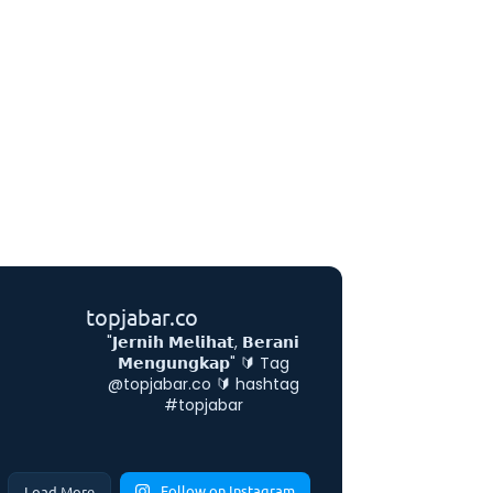
topjabar.co
"𝗝𝗲𝗿𝗻𝗶𝗵 𝗠𝗲𝗹𝗶𝗵𝗮𝘁, 𝗕𝗲𝗿𝗮𝗻𝗶
𝗠𝗲𝗻𝗴𝘂𝗻𝗴𝗸𝗮𝗽"
🔰 Tag
@topjabar.co
🔰 hashtag
#topjabar
Follow on Instagram
Load More