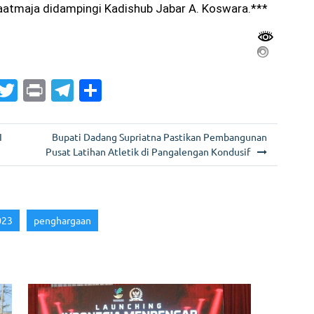
atmaja didampingi Kadishub Jabar A. Koswara.***
G
T
Pr
T
S
m
w
in
el
h
i
itt
t
e
ar
I
Bupati Dadang Supriatna Pastikan Pembangunan
er
gr
e
Pusat Latihan Atletik di Pangalengan Kondusif
a
m
023
penghargaan