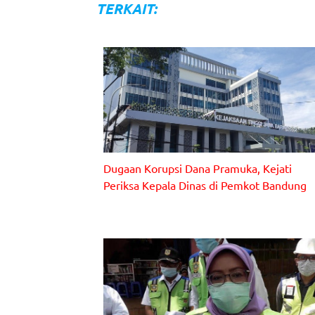
a
k
TERKAIT:
s
i
p
o
s
Gedung Kejaksaan Tinggi Jawa Barat.
Dugaan Korupsi Dana Pramuka, Kejati
Periksa Kepala Dinas di Pemkot Bandung