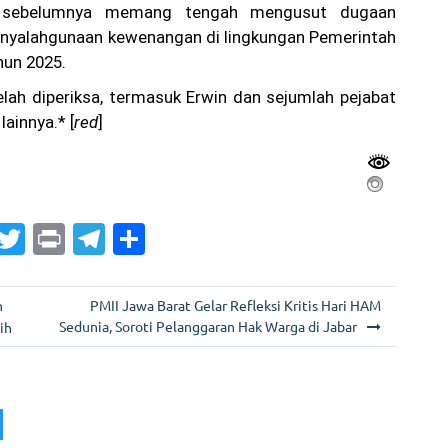
g sebelumnya memang tengah mengusut dugaan
penyalahgunaan kewenangan di lingkungan Pemerintah
hun 2025.
elah diperiksa, termasuk Erwin dan sejumlah pejabat
ainnya.* [
red
]
G
T
Pr
T
S
m
w
in
el
h
i
itt
t
e
ar
n
PMII Jawa Barat Gelar Refleksi Kritis Hari HAM
er
gr
e
Sedunia, Soroti Pelanggaran Hak Warga di Jabar
ih
a
m