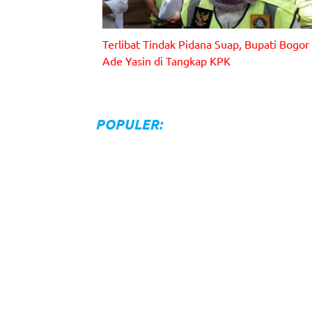
Bupati Kabupaten Bogor Ade Yasin.
Terlibat Tindak Pidana Suap, Bupati Bogor
Ade Yasin di Tangkap KPK
POPULER: