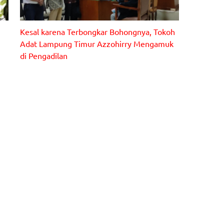
Azzohirry (berdiri paling kanan), Ismail Agus (berdiri
Kesal karena Terbongkar Bohongnya, Tokoh
tengah), dan Abdul Hamid (berdiri baju putih) saat
mengangkat sumpah di PN Sukadana (Senin, 30 Mei
Adat Lampung Timur Azzohirry Mengamuk
2022)
di Pengadilan