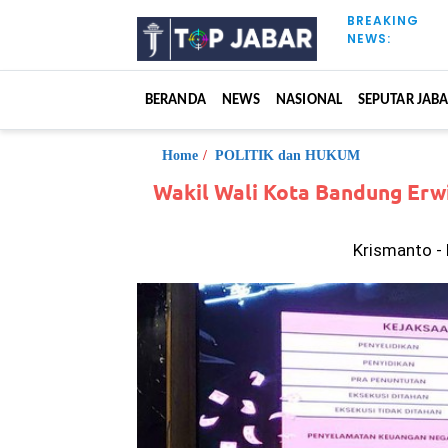
S
BREAKING
k
NEWS:
i
p
t
BERANDA
NEWS
NASIONAL
SEPUTAR JAB
o
c
o
Home
/
POLITIK dan HUKUM
n
Wakil Wali Kota Bandung Erwi
t
e
n
Krismanto -
t