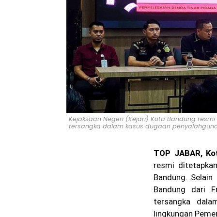
Kejaksaan Negeri (Kejari) Kota Bandung resmi
tersangka dalam kasus dugaan penyalahguna
TOP JABAR, Ko
resmi ditetapkan
Bandung. Selain
Bandung dari 
tersangka dala
lingkungan Pemer