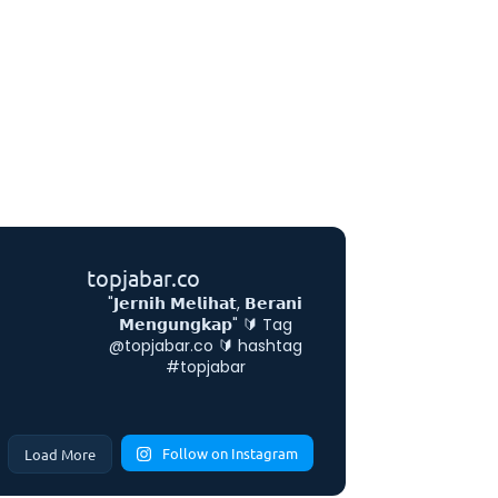
topjabar.co
"𝗝𝗲𝗿𝗻𝗶𝗵 𝗠𝗲𝗹𝗶𝗵𝗮𝘁, 𝗕𝗲𝗿𝗮𝗻𝗶
𝗠𝗲𝗻𝗴𝘂𝗻𝗴𝗸𝗮𝗽"
🔰 Tag
@topjabar.co
🔰 hashtag
#topjabar
Follow on Instagram
Load More