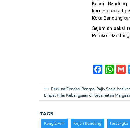
Kejari Bandun
korupsi terkait 
Kota Bandung ta
Sejumlah saksi t
Pemkot Bandung l
F
W
a
h
c
a
a
N
Perkuat Fondasi Bangsa, Rajiv Sosialisasika
e
ts
l
a
Empat Pilar Kebangsaan di Kecamatan Margaas
b
A
v
o
p
i
TAGS
g
o
p
Kang Erwin
Kejari Bandung
tersangka