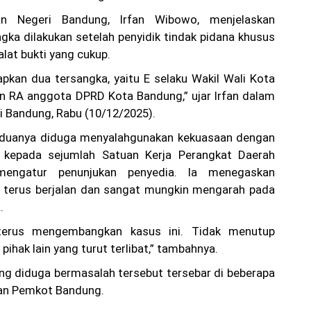
an Negeri Bandung, Irfan Wibowo, menjelaskan
gka dilakukan setelah penyidik tindak pidana khusus
at bukti yang cukup.
pkan dua tersangka, yaitu E selaku Wakil Wali Kota
n RA anggota DPRD Kota Bandung,” ujar Irfan dalam
di Bandung, Rabu (10/12/2025).
keduanya diduga menyalahgunakan kekuasaan dengan
 kepada sejumlah Satuan Kerja Perangkat Daerah
mengatur penunjukan penyedia. Ia menegaskan
h terus berjalan dan sangat mungkin mengarah pada
.
 terus mengembangkan kasus ini. Tidak menutup
ihak lain yang turut terlibat,” tambahnya.
ng diduga bermasalah tersebut tersebar di beberapa
gan Pemkot Bandung.