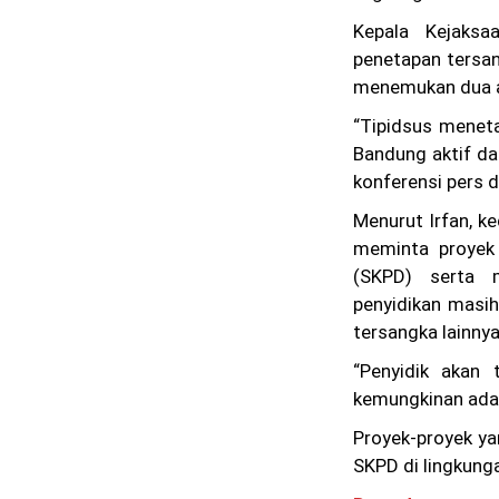
Kepala Kejaksa
penetapan tersan
menemukan dua al
“Tipidsus meneta
Bandung aktif da
konferensi pers 
Menurut Irfan, 
meminta proyek
(SKPD) serta 
penyidikan masi
tersangka lainnya
“Penyidik akan
kemungkinan ada p
Proyek-proyek ya
SKPD di lingkun