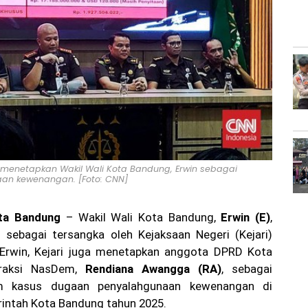
 menetapkan Wakil Wali Kota Bandung, Erwin sebagai
an kewenangan. [Foto: CNN]
ta Bandung
– Wakil Wali Kota Bandung,
Erwin (E)
,
 sebagai tersangka oleh Kejaksaan Negeri (Kejari)
 Erwin, Kejari juga menetapkan anggota DPRD Kota
Fraksi NasDem,
Rendiana Awangga (RA)
, sebagai
m kasus dugaan penyalahgunaan kewenangan di
intah Kota Bandung tahun 2025.