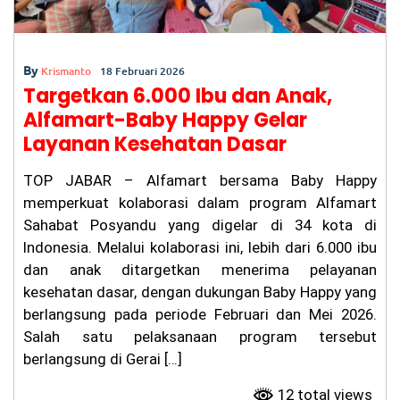
de
l
Be
ris
By
Krismanto
18 Februari 2026
ik
hi
Targetkan 6.000 Ibu dan Anak,
ng
Alfamart-Baby Happy Gelar
ga
M
Layanan Kesehatan Dasar
al
a
TOP JABAR – Alfamart bersama Baby Happy
m,
Fa
memperkuat kolaborasi dalam program Alfamart
rh
Sahabat Posyandu yang digelar di 34 kota di
an
Indonesia. Melalui kolaborasi ini, lebih dari 6.000 ibu
Si
ap
dan anak ditargetkan menerima pelayanan
ka
kesehatan dasar, dengan dukungan Baby Happy yang
n
At
berlangsung pada periode Februari dan Mei 2026.
ur
Salah satu pelaksanaan program tersebut
an
berlangsung di Gerai […]
Ja
m
O
12 total views