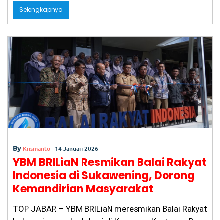
c
a
ai
itt
t
e
ar
h
Selengkapnya
Ke
e
ts
l
er
gr
e
pa
sti
b
A
a
an
Hu
o
p
m
ku
m
o
p
k
By
Krismanto
14 Januari 2026
YBM BRILiaN Resmikan Balai Rakyat
Indonesia di Sukawening, Dorong
Kemandirian Masyarakat
TOP JABAR – YBM BRILiaN meresmikan Balai Rakyat