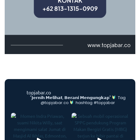
topjabar.co
"𝗝𝗲𝗿𝗻𝗶𝗵 𝗠𝗲𝗹𝗶𝗵𝗮𝘁, 𝗕𝗲𝗿𝗮𝗻𝗶 𝗠𝗲𝗻𝗴𝘂𝗻𝗴𝗸𝗮𝗽"
Tag
@topjabar.co
hashtag #topjabar