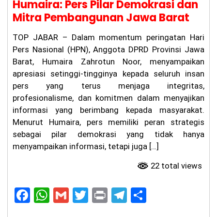
Humaira: Pers Pilar Demokrasi dan
it
Pr
Mitra Pembangunan Jawa Barat
at
a
TOP JABAR – Dalam momentum peringatan Hari
m
a
Pers Nasional (HPN), Anggota DPRD Provinsi Jawa
di
Barat, Humaira Zahrotun Noor, menyampaikan
Ci
an
apresiasi setinggi-tingginya kepada seluruh insan
ju
pers yang terus menjaga integritas,
r
profesionalisme, dan komitmen dalam menyajikan
Be
lu
informasi yang berimbang kepada masyarakat.
m
Menurut Humaira, pers memiliki peran strategis
Te
ru
sebagai pilar demokrasi yang tidak hanya
ng
menyampaikan informasi, tetapi juga […]
ka
p,
22 total views
Ke
lu
ar
F
W
G
T
Pr
T
S
ga
Ta
a
h
m
w
in
el
h
gi