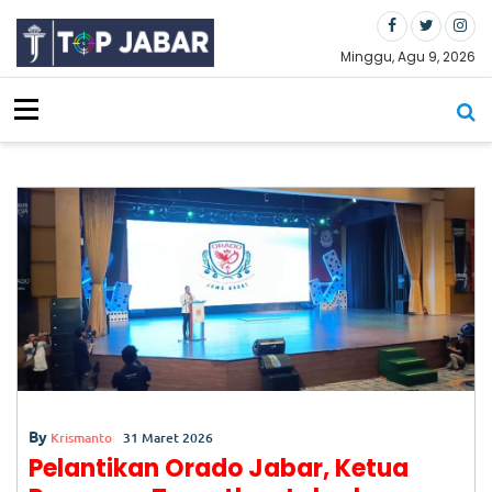
S
k
i
Minggu, Agu 9, 2026
p
t
o
c
o
n
t
e
n
t
LB
H
PU
I
De
By
sa
Krismanto
31 Maret 2026
k
Pelantikan Orado Jabar, Ketua
Po