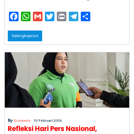
pe
ra
F
W
G
T
Pr
T
S
si
on
a
h
m
w
in
el
h
al
c
a
ai
itt
t
e
ar
Ti
Selengkapnya
ga
e
ts
l
er
gr
e
Bu
la
b
A
a
n
Be
o
p
m
rl
o
p
al
u,
k
Ka
su
s
Pe
m
bu
nu
ha
By
Krismanto
10 Februari 2026
n
Refleksi Hari Pers Nasional,
Ag