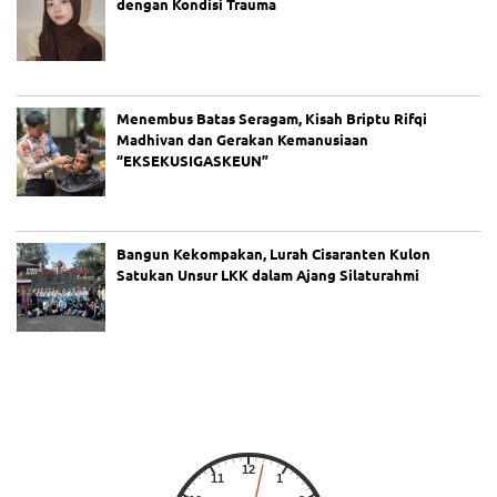
Si
dengan Kondisi Trauma
ap
ka
n
At
ur
Menembus Batas Seragam, Kisah Briptu Rifqi
an
Madhivan dan Gerakan Kemanusiaan
Ja
“EKSEKUSIGASKEUN”
m
O
pe
ra
si
Bangun Kekompakan, Lurah Cisaranten Kulon
on
Satukan Unsur LKK dalam Ajang Silaturahmi
al