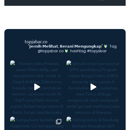
topjabar.co
"𝗝𝗲𝗿𝗻𝗶𝗵 𝗠𝗲𝗹𝗶𝗵𝗮𝘁, 𝗕𝗲𝗿𝗮𝗻𝗶 𝗠𝗲𝗻𝗴𝘂𝗻𝗴𝗸𝗮𝗽"
Tag
@topjabar.co
hashtag #topjabar