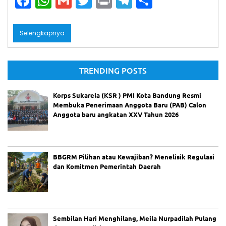
F
W
G
T
Pr
T
S
g
a
h
m
w
in
el
h
Pr
c
a
ai
itt
t
e
ar
ot
Selengkapnya
es
e
ts
l
er
gr
e
La
pa
b
A
a
ng
TRENDING POSTS
an
o
p
m
Pa
o
p
de
Korps Sukarela (KSR ) PMI Kota Bandung Resmi
l
Membuka Penerimaan Anggota Baru (PAB) Calon
k
Be
Anggota baru angkatan XXV Tahun 2026
ris
ik
hi
ng
ga
BBGRM Pilihan atau Kewajiban? Menelisik Regulasi
M
dan Komitmen Pemerintah Daerah
al
a
m,
Fa
rh
an
Sembilan Hari Menghilang, Meila Nurpadilah Pulang