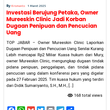
Te
By
ru
Krismanto
1 Maret 2025
ng
Investasi Berujung Petaka, Owner
ka
Mureeskin Clinic Jadi Korban
p,
Ke
Dugaan Penipuan dan Pencucian
lu
Uang
ar
ga
Ta
TOP JABAR – Owner Mureeskin Clinic Laporkan
gi
Dugaan Penipuan dan Pencucian Uang Senilai Kurang
h
Ke
Lebih mencapai Rp2 Miliar Kuasa hukum dari Mury,
pa
owner Mureeskin Clinic, mengungkap dugaan tindak
sti
pidana penipuan, penggelapan, dan tindak pidana
an
Hu
pencucian uang dalam konferensi pers yang digelar
ku
pada 27 Februari 2025. Tim kuasa hukum yang terdiri
m
dari Didik Sumariyanto, S.H., M.H., […]
W
ar
168 total views
ga
Ba
nd
un