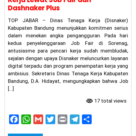
Dashnaker Plus
TOP JABAR – Dinas Tenaga Kerja (Disnaker)
Kabupaten Bandung menunjukkan komitmen serius
dalam menekan angka pengangguran. Pada hari
kedua penyelenggaraan Job Fair di Sorenag,
antusiasme para pencari kerja sudah membludak,
sejalan dengan upaya Disnaker meluncurkan layanan
digital terpadu dan program penempatan kerja yang
ambisius. Sekretaris Dinas Tenaga Kerja Kabupaten
Bandung, D.A. Hidayat, mengungkapkan bahwa Job
[…]
17 total views
F
W
G
T
Pr
T
S
a
h
m
w
in
el
h