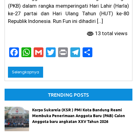
(PKB) dalam rangka memperingati Hari Lahir (Harla)
ke-27 partai dan Hari Ulang Tahun (HUT) ke-80
Republik Indonesia. Run Fun ini dihadiri […]
13 total views
F
W
G
T
Pr
T
S
a
h
m
w
in
el
h
c
a
ai
itt
t
e
ar
Selengkapnya
e
ts
l
er
gr
e
b
A
a
TRENDING POSTS
o
p
m
o
p
Korps Sukarela (KSR ) PMI Kota Bandung Resmi
Membuka Penerimaan Anggota Baru (PAB) Calon
k
Anggota baru angkatan XXV Tahun 2026