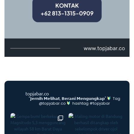
topjabar.co
"𝗝𝗲𝗿𝗻𝗶𝗵 𝗠𝗲𝗹𝗶𝗵𝗮𝘁, 𝗕𝗲𝗿𝗮𝗻𝗶 𝗠𝗲𝗻𝗴𝘂𝗻𝗴𝗸𝗮𝗽"
Tag
@topjabar.co
hashtag #topjabar