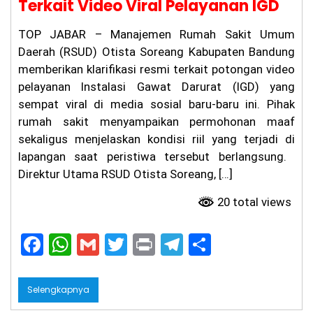
Terkait Video Viral Pelayanan IGD
lre
st
ab
TOP JABAR – Manajemen Rumah Sakit Umum
es
Daerah (RSUD) Otista Soreang Kabupaten Bandung
Ba
nd
memberikan klarifikasi resmi terkait potongan video
un
pelayanan Instalasi Gawat Darurat (IGD) yang
g
sempat viral di media sosial baru-baru ini. Pihak
Be
rti
rumah sakit menyampaikan permohonan maaf
nd
sekaligus menjelaskan kondisi riil yang terjadi di
ak
Pr
lapangan saat peristiwa tersebut berlangsung. ​
of
Direktur Utama RSUD Otista Soreang, […]
es
io
20 total views
na
l
da
F
W
G
T
Pr
T
S
n
Tr
a
h
m
w
in
el
h
an
c
a
ai
itt
t
e
ar
sp
Selengkapnya
ar
e
ts
l
er
gr
e
an