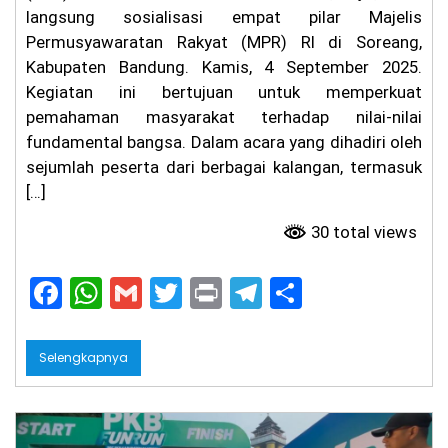
langsung sosialisasi empat pilar Majelis
Permusyawaratan Rakyat (MPR) RI di Soreang,
Kabupaten Bandung. Kamis, 4 September 2025.
Kegiatan ini bertujuan untuk memperkuat
pemahaman masyarakat terhadap nilai-nilai
fundamental bangsa. ​Dalam acara yang dihadiri oleh
sejumlah peserta dari berbagai kalangan, termasuk
[…]
30 total views
F
W
G
T
Pr
T
S
a
h
m
w
in
el
h
c
a
ai
itt
t
e
ar
Selengkapnya
e
ts
l
er
gr
e
b
A
a