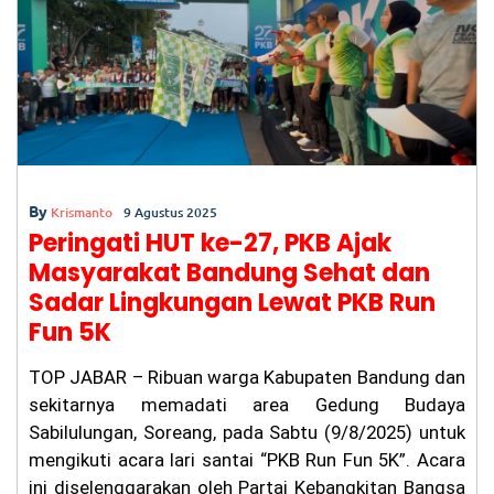
o
p
m
o
p
k
By
Krismanto
9 Agustus 2025
Peringati HUT ke-27, PKB Ajak
Masyarakat Bandung Sehat dan
Sadar Lingkungan Lewat PKB Run
Fun 5K
TOP JABAR – Ribuan warga Kabupaten Bandung dan
sekitarnya memadati area Gedung Budaya
Sabilulungan, Soreang, pada Sabtu (9/8/2025) untuk
mengikuti acara lari santai “PKB Run Fun 5K”. Acara
ini diselenggarakan oleh Partai Kebangkitan Bangsa