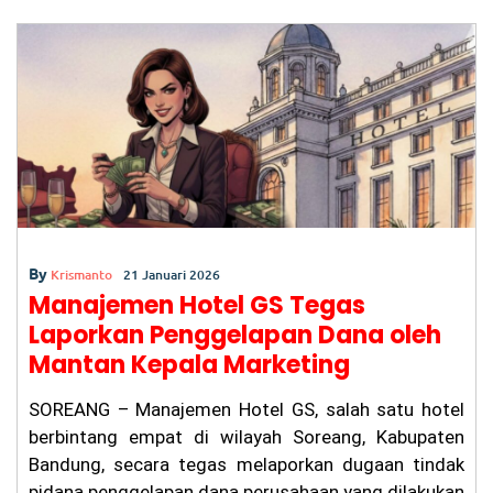
b
A
a
W
ar
o
p
m
ga
Ba
o
p
nd
un
k
g
Pr
ot
es
La
pa
ng
By
an
Krismanto
21 Januari 2026
Pa
Manajemen Hotel GS Tegas
de
Laporkan Penggelapan Dana oleh
l
Be
Mantan Kepala Marketing
ris
ik
SOREANG – Manajemen Hotel GS, salah satu hotel
hi
ng
berbintang empat di wilayah Soreang, Kabupaten
ga
Bandung, secara tegas melaporkan dugaan tindak
M
pidana penggelapan dana perusahaan yang dilakukan
al