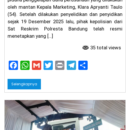
a
oleh mantan Kepala Marketing, Klara Apryanti Taulo
m,
(54). Setelah dilakukan penyelidikan dan penyidikan
Fa
rh
sejak 19 Desember 2025 lalu, pihak kepolisian dari
an
Sat Reskrim Polresta Bandung telah resmi
Si
menetapkan yang […]
ap
ka
n
35 total views
At
ur
F
W
G
T
Pr
T
S
an
Ja
a
h
m
w
in
el
h
m
O
c
a
ai
itt
t
e
ar
pe
Selengkapnya
ra
e
ts
l
er
gr
e
si
b
A
a
on
al
o
p
m
Ti
o
p
ga
Bu
la