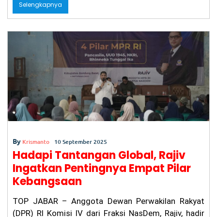
c
a
ai
itt
t
e
ar
Selengkapnya
e
ts
l
er
gr
e
b
A
a
o
p
m
o
p
k
By
Krismanto
10 September 2025
Hadapi Tantangan Global, Rajiv
Ingatkan Pentingnya Empat Pilar
Kebangsaan
TOP JABAR – Anggota Dewan Perwakilan Rakyat
(DPR) RI Komisi IV dari Fraksi NasDem, Rajiv, hadir