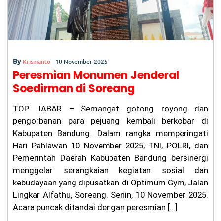
k
n
Be
rl
al
u,
Ka
su
By
Krismanto
10 November 2025
s
Peresmian Monumen Jenderal
Pe
Soedirman di Soreang
m
bu
nu
TOP JABAR – Semangat gotong royong dan
ha
pengorbanan para pejuang kembali berkobar di
n
Ag
Kabupaten Bandung. Dalam rangka memperingati
it
Hari Pahlawan 10 November 2025, TNI, POLRI, dan
Pr
at
Pemerintah Daerah Kabupaten Bandung bersinergi
a
menggelar serangkaian kegiatan sosial dan
m
kebudayaan yang dipusatkan di Optimum Gym, Jalan
a
di
Lingkar Alfathu, Soreang. Senin, 10 November 2025.
Ci
Acara puncak ditandai dengan peresmian […]
an
ju