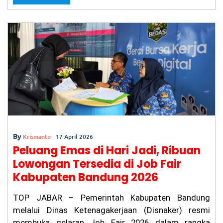
e
ts
l
er
gr
e
W
ar
b
A
a
ga
Ba
o
p
m
nd
o
p
un
g
k
Pr
ot
es
La
pa
ng
an
Pa
By
Krismanto
17 April 2026
de
​Peluang Emas di Hari Jadi, Ribuan
l
Be
Lowongan Tersedia di Job Fair
ris
Kabupaten Bandung 2026
ik
hi
ng
​TOP JABAR – Pemerintah Kabupaten Bandung
ga
melalui Dinas Ketenagakerjaan (Disnaker) resmi
M
membuka gelaran Job Fair 2026 dalam rangka
al