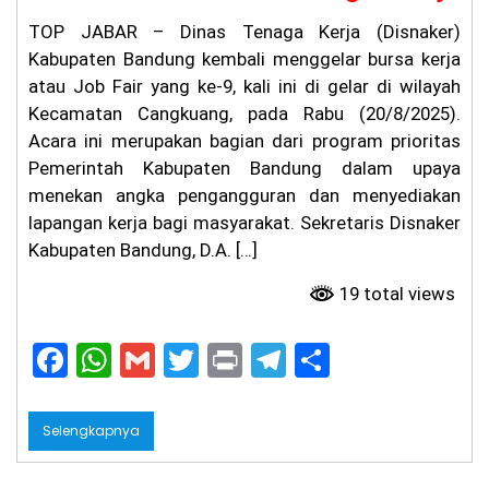
TOP JABAR – Dinas Tenaga Kerja (Disnaker)
Kabupaten Bandung kembali menggelar bursa kerja
atau Job Fair yang ke-9, kali ini di gelar di wilayah
Kecamatan Cangkuang, pada Rabu (20/8/2025).
Acara ini merupakan bagian dari program prioritas
Pemerintah Kabupaten Bandung dalam upaya
menekan angka pengangguran dan menyediakan
lapangan kerja bagi masyarakat. ​Sekretaris Disnaker
Kabupaten Bandung, D.A. […]
19 total views
F
W
G
T
Pr
T
S
a
h
m
w
in
el
h
c
a
ai
itt
t
e
ar
Selengkapnya
e
ts
l
er
gr
e