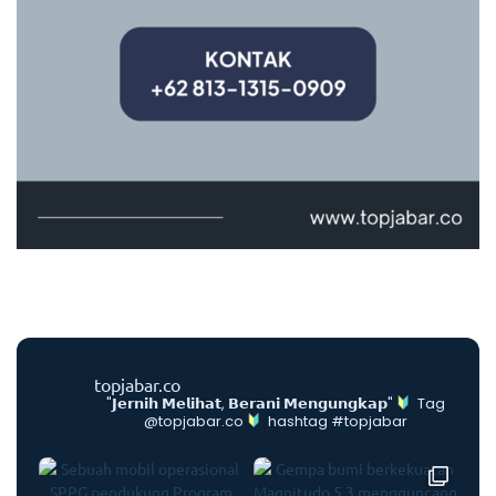
topjabar.co
"𝗝𝗲𝗿𝗻𝗶𝗵 𝗠𝗲𝗹𝗶𝗵𝗮𝘁, 𝗕𝗲𝗿𝗮𝗻𝗶 𝗠𝗲𝗻𝗴𝘂𝗻𝗴𝗸𝗮𝗽"
Tag
@topjabar.co
hashtag #topjabar