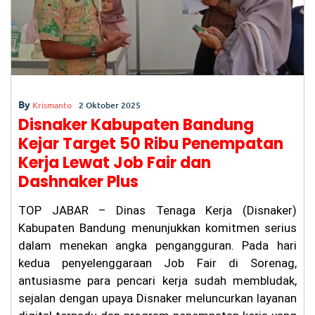
k
n
Be
rl
al
u,
Ka
su
s
By
Krismanto
2 Oktober 2025
Pe
Disnaker Kabupaten Bandung
m
bu
Kejar Target 50 Ribu Penempatan
nu
Kerja Lewat Job Fair dan
ha
n
Dashnaker Plus
Ag
it
TOP JABAR – Dinas Tenaga Kerja (Disnaker)
Pr
at
Kabupaten Bandung menunjukkan komitmen serius
a
dalam menekan angka pengangguran. Pada hari
m
a
kedua penyelenggaraan Job Fair di Sorenag,
di
antusiasme para pencari kerja sudah membludak,
Ci
sejalan dengan upaya Disnaker meluncurkan layanan
an
ju