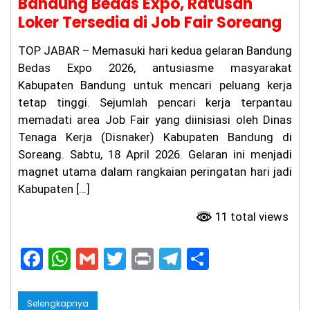
Bandung Bedas Expo, Ratusan
lre
st
Loker Tersedia di Job Fair Soreang
ab
es
TOP JABAR – Memasuki hari kedua gelaran Bandung
Ba
nd
Bedas Expo 2026, antusiasme masyarakat
un
Kabupaten Bandung untuk mencari peluang kerja
g
tetap tinggi. Sejumlah pencari kerja terpantau
Be
rti
memadati area Job Fair yang diinisiasi oleh Dinas
nd
Tenaga Kerja (Disnaker) Kabupaten Bandung di
ak
Pr
Soreang. Sabtu, 18 April 2026. Gelaran ini menjadi
of
magnet utama dalam rangkaian peringatan hari jadi
es
Kabupaten […]
io
na
l
11 total views
da
n
F
W
G
T
Pr
T
S
Tr
an
a
h
m
w
in
el
h
sp
ar
c
a
ai
itt
t
e
ar
an
Selengkapnya