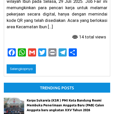
wilayah Ibun pada Selasa, 29 Juli 2025. Job Fair ini
memungkinkan para pencari kerja untuk melamar
pekerjaan secara digital, hanya dengan memindai
kode QR yang telah disediakan. Acara yang berlokasi
area Kecamatan Ibun […]
14 total views
F
W
G
T
Pr
T
S
a
h
m
w
in
el
h
c
a
ai
itt
t
e
ar
Selengkapnya
e
ts
l
er
gr
e
b
A
a
TRENDING POSTS
o
p
m
o
p
Korps Sukarela (KSR ) PMI Kota Bandung Resmi
Membuka Penerimaan Anggota Baru (PAB) Calon
k
Anggota baru angkatan XXV Tahun 2026