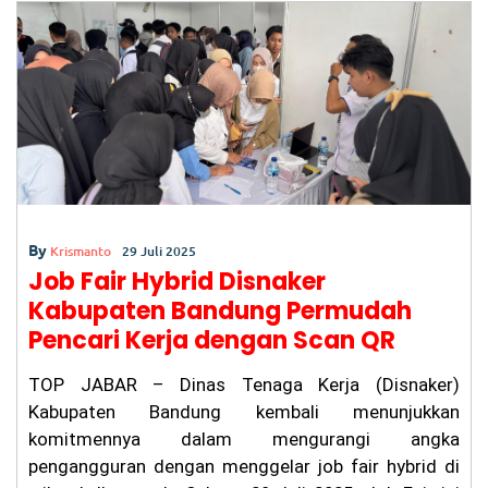
b
A
a
o
p
m
o
p
k
By
Krismanto
29 Juli 2025
Job Fair Hybrid Disnaker
Kabupaten Bandung Permudah
Pencari Kerja dengan Scan QR
TOP JABAR – Dinas Tenaga Kerja (Disnaker)
Kabupaten Bandung kembali menunjukkan
komitmennya dalam mengurangi angka
pengangguran dengan menggelar job fair hybrid di