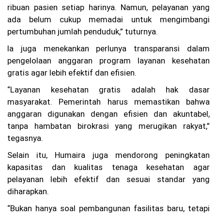
ot
ribuan pasien setiap harinya. Namun, pelayanan yang
a
ada belum cukup memadai untuk mengimbangi
Ba
pertumbuhan jumlah penduduk,” tuturnya.
ru
(P
Ia juga menekankan perlunya transparansi dalam
AB
)
pengelolaan anggaran program layanan kesehatan
C
gratis agar lebih efektif dan efisien.
al
on
“Layanan kesehatan gratis adalah hak dasar
An
masyarakat. Pemerintah harus memastikan bahwa
gg
ot
anggaran digunakan dengan efisien dan akuntabel,
a
tanpa hambatan birokrasi yang merugikan rakyat,”
ba
ru
tegasnya.
an
Selain itu, Humaira juga mendorong peningkatan
gk
at
kapasitas dan kualitas tenaga kesehatan agar
an
pelayanan lebih efektif dan sesuai standar yang
XX
V
diharapkan.
Ta
hu
“Bukan hanya soal pembangunan fasilitas baru, tetapi
n