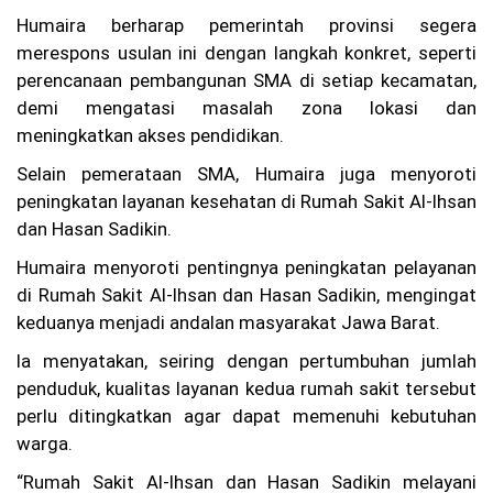
)
Humaira berharap pemerintah provinsi segera
P
merespons usulan ini dengan langkah konkret, seperti
MI
Ko
perencanaan pembangunan SMA di setiap kecamatan,
ta
demi mengatasi masalah zona lokasi dan
Ba
nd
meningkatkan akses pendidikan.
un
g
Selain pemerataan SMA, Humaira juga menyoroti
Re
peningkatan layanan kesehatan di Rumah Sakit Al-Ihsan
s
dan Hasan Sadikin.
mi
M
Humaira menyoroti pentingnya peningkatan pelayanan
e
m
di Rumah Sakit Al-Ihsan dan Hasan Sadikin, mengingat
bu
keduanya menjadi andalan masyarakat Jawa Barat.
ka
Pe
Ia menyatakan, seiring dengan pertumbuhan jumlah
ne
penduduk, kualitas layanan kedua rumah sakit tersebut
ri
m
perlu ditingkatkan agar dapat memenuhi kebutuhan
aa
warga.
n
An
“Rumah Sakit Al-Ihsan dan Hasan Sadikin melayani
gg