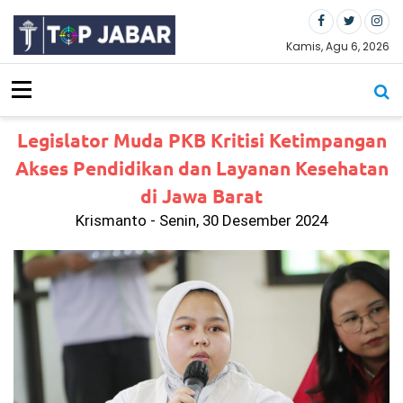
S
k
i
Kamis, Agu 6, 2026
p
t
o
c
Legislator Muda PKB Kritisi Ketimpangan
o
n
Akses Pendidikan dan Layanan Kesehatan
t
di Jawa Barat
e
n
Krismanto - Senin, 30 Desember 2024
t
LB
H
PU
I
De
sa
k
Po