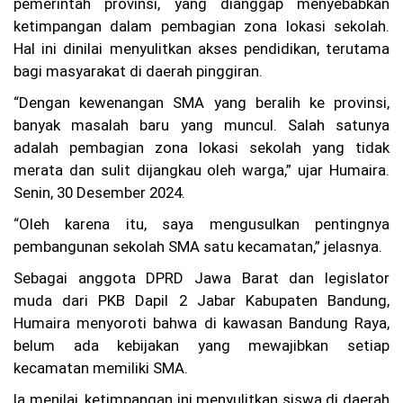
pemerintah provinsi, yang dianggap menyebabkan
K
ketimpangan dalam pembagian zona lokasi sekolah.
M
P
Hal ini dinilai menyulitkan akses pendidikan, terutama
M
bagi masyarakat di daerah pinggiran.
ut
ia
“Dengan kewenangan SMA yang beralih ke provinsi,
ra
banyak masalah baru yang muncul. Salah satunya
Se
nt
adalah pembagian zona lokasi sekolah yang tidak
os
merata dan sulit dijangkau oleh warga,” ujar Humaira.
a
Senin, 30 Desember 2024.
2
Te
“Oleh karena itu, saya mengusulkan pentingnya
rb
ak
pembangunan sekolah SMA satu kecamatan,” jelasnya.
ar
di
Sebagai anggota DPRD Jawa Barat dan legislator
Pe
muda dari PKB Dapil 2 Jabar Kabupaten Bandung,
ra
ir
Humaira menyoroti bahwa di kawasan Bandung Raya,
an
belum ada kebijakan yang mewajibkan setiap
M
kecamatan memiliki SMA.
ad
ur
Ia menilai, ketimpangan ini menyulitkan siswa di daerah
a,