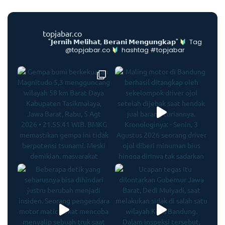
topjabar.co
"𝗝𝗲𝗿𝗻𝗶𝗵 𝗠𝗲𝗹𝗶𝗵𝗮𝘁, 𝗕𝗲𝗿𝗮𝗻𝗶 𝗠𝗲𝗻𝗴𝘂𝗻𝗴𝗸𝗮𝗽"
Tag
@topjabar.co
hashtag #topjabar