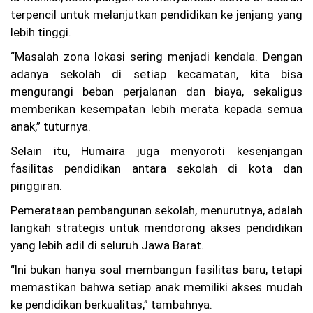
Se
terpencil untuk melanjutkan pendidikan ke jenjang yang
kit
lebih tinggi.
ar
25
“Masalah zona lokasi sering menjadi kendala. Dengan
0
adanya sekolah di setiap kecamatan, kita bisa
Pe
nu
mengurangi beban perjalanan dan biaya, sekaligus
m
memberikan kesempatan lebih merata kepada semua
pa
ng
anak,” tuturnya.
Di
Selain itu, Humaira juga menyoroti kesenjangan
ev
ak
fasilitas pendidikan antara sekolah di kota dan
ua
pinggiran.
si
Ko
Pemerataan pembangunan sekolah, menurutnya, adalah
rp
langkah strategis untuk mendorong akses pendidikan
s
yang lebih adil di seluruh Jawa Barat.
Su
ka
“Ini bukan hanya soal membangun fasilitas baru, tetapi
rel
a
memastikan bahwa setiap anak memiliki akses mudah
(K
ke pendidikan berkualitas,” tambahnya.
SR