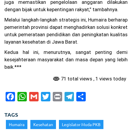
juga memastikan pengelolaan anggaran dilakukan
20
dengan bijak untuk kepentingan rakyat,” tambahnya.
26
W
Melalui langkah-langkah strategis ini, Humaira berharap
ar
pemerintah provinsi dapat menghadirkan solusi konkret
ga
Ba
untuk pemerataan pendidikan dan peningkatan kualitas
nd
layanan kesehatan di Jawa Barat.
un
g
Kedua hal ini, menurutnya, sangat penting demi
Pr
kesejahteraan masyarakat dan masa depan yang lebih
ot
es
baik.***
La
pa
71 total views
, 1 views today
ng
an
Pa
F
W
G
T
Pr
T
S
de
a
h
m
w
in
el
h
l
Be
c
a
ai
itt
t
e
ar
ris
TAGS
ik
e
ts
l
er
gr
e
hi
Humaira
Kesehatan
Legislator Muda PKB
ng