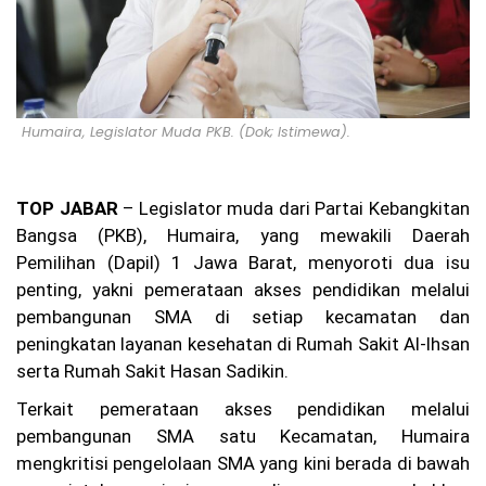
lre
st
ab
es
Ba
nd
un
Humaira, Legislator Muda PKB. (Dok; Istimewa).
g
Be
rti
nd
TOP JABAR
– Legislator muda dari Partai Kebangkitan
ak
Bangsa (PKB), Humaira, yang mewakili Daerah
Pr
of
Pemilihan (Dapil) 1 Jawa Barat, menyoroti dua isu
es
penting, yakni pemerataan akses pendidikan melalui
io
pembangunan SMA di setiap kecamatan dan
na
l
peningkatan layanan kesehatan di Rumah Sakit Al-Ihsan
da
serta Rumah Sakit Hasan Sadikin.
n
Tr
Terkait pemerataan akses pendidikan melalui
an
sp
pembangunan SMA satu Kecamatan, Humaira
ar
mengkritisi pengelolaan SMA yang kini berada di bawah
an