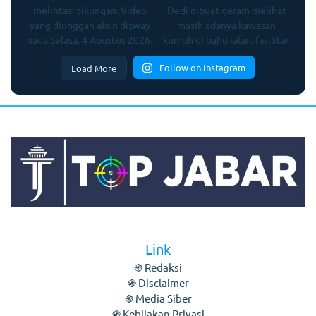
Follow on Instagram
Load More
Link
֍ Redaksi
֍ Disclaimer
֍ Media Siber
֍ Kebijakan Privasi