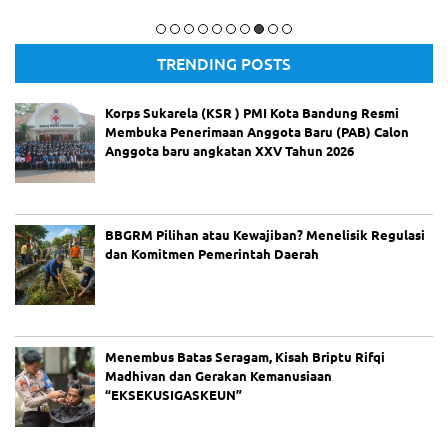
m
Komisi IV DPRD Kota Bandung
TRENDING POSTS
Korps Sukarela (KSR ) PMI Kota Bandung Resmi
Membuka Penerimaan Anggota Baru (PAB) Calon
Anggota baru angkatan XXV Tahun 2026
BBGRM Pilihan atau Kewajiban? Menelisik Regulasi
dan Komitmen Pemerintah Daerah
Menembus Batas Seragam, Kisah Briptu Rifqi
Madhivan dan Gerakan Kemanusiaan
“EKSEKUSIGASKEUN”