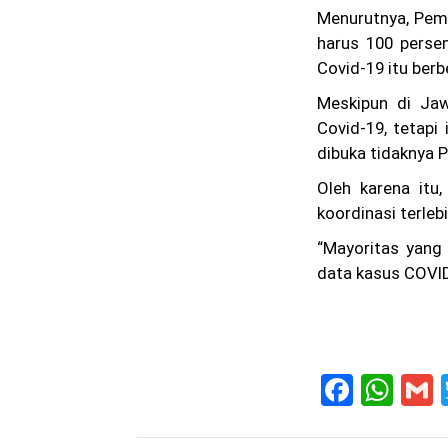
Menurutnya, Pem
harus 100 persen
Covid-19 itu ber
Meskipun di Jaw
Covid-19, tetap
dibuka tidaknya 
Oleh karena itu
koordinasi terle
“Mayoritas yang
data kasus COVID
F
W
a
h