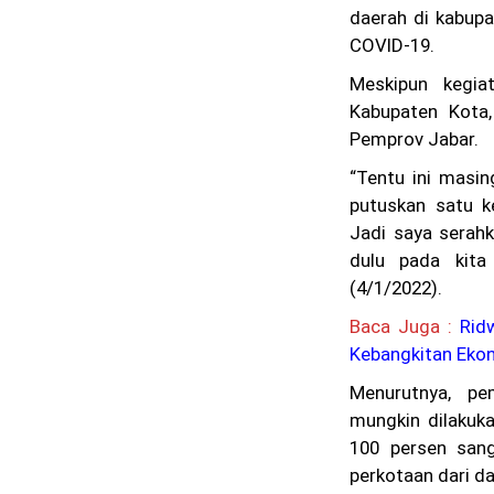
daerah di kabupa
COVID-19.
Meskipun kegia
Kabupaten Kota,
Pemprov Jabar.
“Tentu ini masi
putuskan satu k
Jadi saya serahk
dulu pada kita
(4/1/2022).
Baca Juga :
Rid
Kebangkitan Eko
Menurutnya, pe
mungkin dilakuk
100 persen san
perkotaan dari da