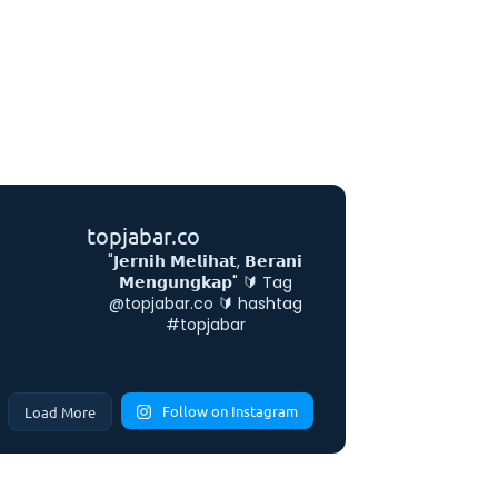
topjabar.co
"𝗝𝗲𝗿𝗻𝗶𝗵 𝗠𝗲𝗹𝗶𝗵𝗮𝘁, 𝗕𝗲𝗿𝗮𝗻𝗶
𝗠𝗲𝗻𝗴𝘂𝗻𝗴𝗸𝗮𝗽"
🔰 Tag
@topjabar.co
🔰 hashtag
#topjabar
Follow on Instagram
Load More