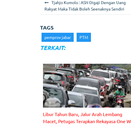
c
a
a
N
Tjahjo Kumolo : ASN Digaji Dengan Uang
e
ts
l
a
Rakyat Maka Tidak Boleh Seenaknya Sendiri
b
A
v
o
p
i
TAGS
g
o
p
pemprov jabar
PTM
a
k
TERKAIT:
s
i
p
o
s
Libur Tahun Baru, Jalur Arah Lembang
Macet, Petugas Terapkan Rekayasa One 
Sejumlah ruas jalan di kawasan Lembang, terpantau
padat, Sabtu (1/1/2022).