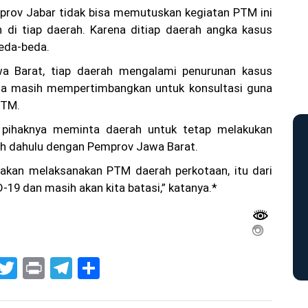
prov Jabar tidak bisa memutuskan kegiatan PTM ini
 di tiap daerah. Karena ditiap daerah angka kasus
beda-beda.
a Barat, tiap daerah mengalami penurunan kasus
i ia masih mempertimbangkan untuk konsultasi guna
PTM.
, pihaknya meminta daerah untuk tetap melakukan
bih dahulu dengan Pemprov Jawa Barat.
 akan melaksanakan PTM daerah perkotaan, itu dari
-19 dan masih akan kita batasi,” katanya.*
G
T
Pr
T
S
m
w
in
el
h