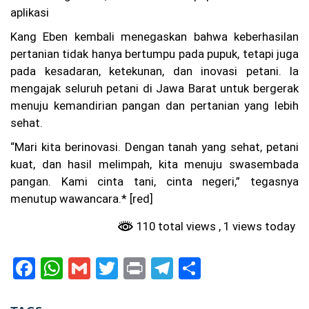
20
aplikasi
26
Kang Eben kembali menegaskan bahwa keberhasilan
W
pertanian tidak hanya bertumpu pada pupuk, tetapi juga
ar
ga
pada kesadaran, ketekunan, dan inovasi petani. Ia
Ba
mengajak seluruh petani di Jawa Barat untuk bergerak
nd
un
menuju kemandirian pangan dan pertanian yang lebih
g
sehat.
Pr
ot
“Mari kita berinovasi. Dengan tanah yang sehat, petani
es
kuat, dan hasil melimpah, kita menuju swasembada
La
pa
pangan. Kami cinta tani, cinta negeri,” tegasnya
ng
menutup wawancara.* [red]
an
Pa
110 total views
, 1 views today
de
l
Be
F
W
G
T
Pr
T
S
ris
ik
a
h
m
w
in
el
h
hi
ng