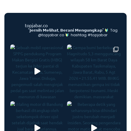
topjabar.co
"𝗝𝗲𝗿𝗻𝗶𝗵 𝗠𝗲𝗹𝗶𝗵𝗮𝘁, 𝗕𝗲𝗿𝗮𝗻𝗶 𝗠𝗲𝗻𝗴𝘂𝗻𝗴𝗸𝗮𝗽"
Tag
@topjabar.co
hashtag #topjabar