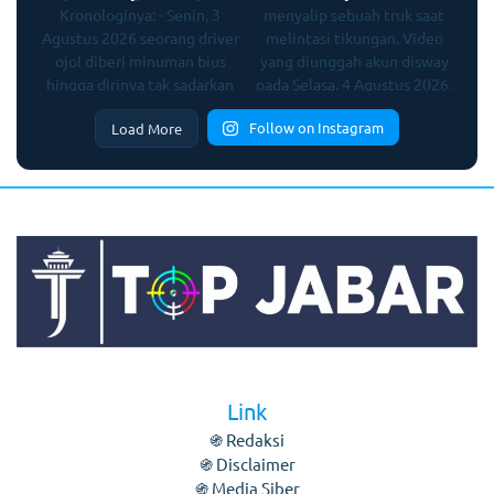
Follow on Instagram
Load More
Link
֍ Redaksi
֍ Disclaimer
֍ Media Siber