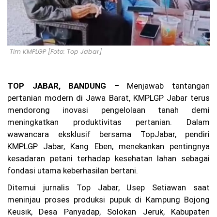
lre
st
ab
es
Ba
nd
Tim KMPLGP [Foto: Top Jabar]
un
g
Be
rti
TOP JABAR, BANDUNG
– Menjawab tantangan
nd
pertanian modern di Jawa Barat, KMPLGP Jabar terus
ak
Pr
mendorong inovasi pengelolaan tanah demi
of
meningkatkan produktivitas pertanian. Dalam
es
io
wawancara eksklusif bersama TopJabar, pendiri
na
KMPLGP Jabar, Kang Eben, menekankan pentingnya
l
kesadaran petani terhadap kesehatan lahan sebagai
da
n
fondasi utama keberhasilan bertani.
Tr
an
Ditemui jurnalis Top Jabar, Usep Setiawan saat
sp
meninjau proses produksi pupuk di Kampung Bojong
ar
Keusik, Desa Panyadap, Solokan Jeruk, Kabupaten
an