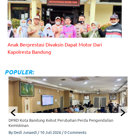
Ci
an
ju
r
Be
lu
m
Te
Anak Berprestasi Divaksin Dapat Motor Dari
ru
ng
Kapolresta Bandung
ka
p,
Ke
POPULER:
lu
ar
ga
Ta
gi
h
Ke
pa
sti
DPRD Kota Bandung Kebut Perubahan Perda Pengendalian
an
Kemiskinan
Hu
By
Dedi Junaedi
/
10 Juli 2026
/
0 Comments
ku