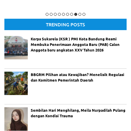
m
Komisi IV DPRD Kota Bandung
TRENDING POSTS
Korps Sukarela (KSR ) PMI Kota Bandung Resmi
Membuka Penerimaan Anggota Baru (PAB) Calon
Anggota baru angkatan XXV Tahun 2026
BBGRM Pilihan atau Kewajiban? Menelisik Regulasi
dan Komitmen Pemerintah Daerah
Sembilan Hari Menghilang, Meila Nurpadilah Pulang
dengan Kondisi Trauma