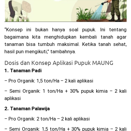
ot
a
Ba
ru
(P
“Konsep ini bukan hanya soal pupuk. Ini tentang
AB
)
bagaimana kita menghidupkan kembali tanah agar
C
tanaman bisa tumbuh maksimal. Ketika tanah sehat,
al
hasil pun mengikuti,” tambahnya.
on
An
Dosis dan Konsep Aplikasi Pupuk MAUNG
gg
ot
1. Tanaman Padi
a
ba
– Pro Organik: 1,5 ton/Ha – 2 kali aplikasi
ru
an
– Semi Organik: 1 ton/Ha + 30% pupuk kimia – 2 kali
gk
aplikasi
at
an
2. Tanaman Palawija
XX
V
– Pro Organik: 2 ton/Ha – 2 kali aplikasi
Ta
hu
– Semi Organik: 1,5 ton/Ha + 30% pupuk kimia – 2 kali
n