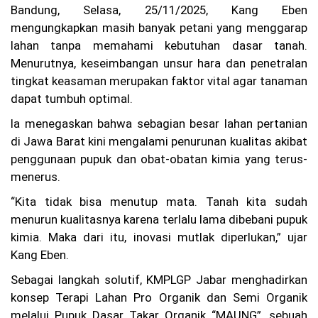
Bandung, Selasa, 25/11/2025, Kang Eben
K
M
mengungkapkan masih banyak petani yang menggarap
P
lahan tanpa memahami kebutuhan dasar tanah.
M
Menurutnya, keseimbangan unsur hara dan penetralan
ut
ia
tingkat keasaman merupakan faktor vital agar tanaman
ra
dapat tumbuh optimal.
Se
nt
Ia menegaskan bahwa sebagian besar lahan pertanian
os
a
di Jawa Barat kini mengalami penurunan kualitas akibat
2
penggunaan pupuk dan obat-obatan kimia yang terus-
Te
menerus.
rb
ak
“Kita tidak bisa menutup mata. Tanah kita sudah
ar
di
menurun kualitasnya karena terlalu lama dibebani pupuk
Pe
kimia. Maka dari itu, inovasi mutlak diperlukan,” ujar
ra
Kang Eben.
ir
an
Sebagai langkah solutif, KMPLGP Jabar menghadirkan
M
ad
konsep Terapi Lahan Pro Organik dan Semi Organik
ur
melalui Pupuk Dasar Takar Organik “MAUNG”, sebuah
a,