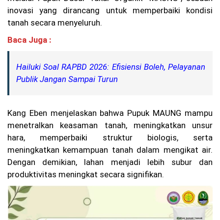
Se
inovasi yang dirancang untuk memperbaiki kondisi
kit
tanah secara menyeluruh.
ar
25
Baca Juga :
0
Pe
nu
Hailuki Soal RAPBD 2026: Efisiensi Boleh, Pelayanan
m
Publik Jangan Sampai Turun
pa
ng
Di
ev
Kang Eben menjelaskan bahwa Pupuk MAUNG mampu
ak
ua
menetralkan keasaman tanah, meningkatkan unsur
si
hara, memperbaiki struktur biologis, serta
Ko
meningkatkan kemampuan tanah dalam mengikat air.
rp
Dengan demikian, lahan menjadi lebih subur dan
s
Su
produktivitas meningkat secara signifikan.
ka
rel
a
(K
SR