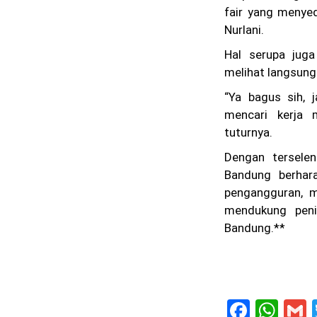
fair yang menyed
Nurlani.
Hal serupa juga
melihat langsung 
“Ya bagus sih,
mencari kerja m
tuturnya.
Dengan terselen
Bandung berhar
pengangguran, m
mendukung peni
Bandung.**
F
W