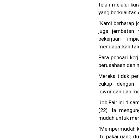
telah melalui ku
yang berkualitas 
“Kami berharap jo
juga jembatan 
pekerjaan imp
mendapatkan talen
Para pencari ker
perusahaan dan 
Mereka tidak per
cukup dengan 
lowongan dan men
Job Fair ini disa
(22). Ia mengun
mudah untuk men
“Mempermudah kit
itu pakai uang du