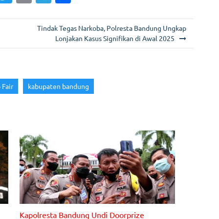
m
w
in
el
h
i
itt
t
e
ar
Tindak Tegas Narkoba, Polresta Bandung Ungkap
er
gr
e
Lonjakan Kasus Signifikan di Awal 2025
a
m
 Fair
kabupaten bandung
Kapolresta Bandung Undi Doorprize