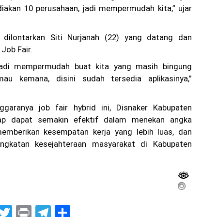
iakan 10 perusahaan, jadi mempermudah kita,” ujar
 dilontarkan Siti Nurjanah (22) yang datang dan
Job Fair.
 jadi mempermudah buat kita yang masih bingung
au kemana, disini sudah tersedia aplikasinya,”
ggaranya job fair hybrid ini, Disnaker Kabupaten
ap dapat semakin efektif dalam menekan angka
emberikan kesempatan kerja yang lebih luas, dan
ngkatan kesejahteraan masyarakat di Kabupaten
G
T
Pr
T
S