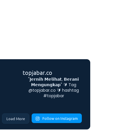
topjabar.co
"𝗝𝗲𝗿𝗻𝗶𝗵 𝗠𝗲𝗹𝗶𝗵𝗮𝘁, 𝗕𝗲𝗿𝗮𝗻𝗶
𝗠𝗲𝗻𝗴𝘂𝗻𝗴𝗸𝗮𝗽"
🔰 Tag
@topjabar.co
🔰 hashtag
#topjabar
Follow on Instagram
Load More