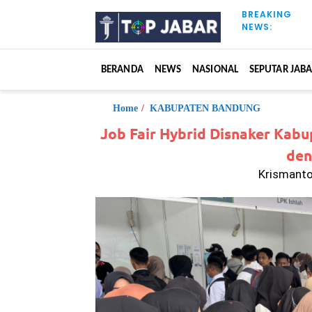
S
BREAKING
k
NEWS:
i
p
t
BERANDA
NEWS
NASIONAL
SEPUTAR JAB
o
c
o
Home
/
KABUPATEN BANDUNG
n
Job Fair Hybrid Disnaker Kab
t
den
e
n
Krismanto 
t