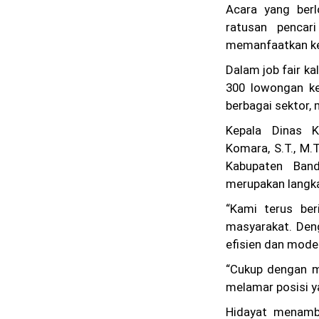
Acara yang berl
ratusan pencari
memanfaatkan ke
Dalam job fair ka
300 lowongan ke
berbagai sektor, m
Kepala Dinas K
Komara, S.T., M.T
Kabupaten Band
merupakan langk
“Kami terus ber
masyarakat. Deng
efisien dan moder
“Cukup dengan m
melamar posisi y
Hidayat menamba