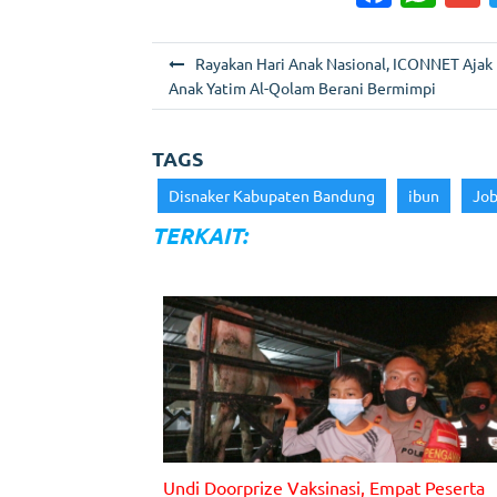
a
h
c
a
a
N
Rayakan Hari Anak Nasional, ICONNET Ajak
e
ts
l
a
Anak Yatim Al-Qolam Berani Bermimpi
b
A
v
o
p
i
TAGS
g
o
p
Disnaker Kabupaten Bandung
ibun
Job
a
k
TERKAIT:
s
i
p
o
s
Undi Doorprize Vaksinasi, Empat Peserta