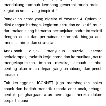
Te
mendukung tumbuh kembang generasi muda melalui
ru
ng
kegiatan sosial yang inspiratif.
ka
p,
Rangkaian acara yang digelar di Yayasan Al-Qolam ini
Ke
diisi dengan berbagai kegiatan seru dan edukatif, mulai
lu
dari makan siang bersama, pertunjukan badut interaktif
ar
ga
dengan sulap dan permainan kelompok, hingga sesi
Ta
menulis mimpi dan cita-cita.
gi
h
Anak-anak diajak menyusun puzzle secara
Ke
berkelompok, melatih kerja sama dan komunikasi, serta
pa
sti
mengekspresikan impian mereka, sebuah simbol
an
penting akan masa depan yang terhubung dan penuh
Hu
ku
harapan.
m
Tak ketinggalan, ICONNET juga membagikan paket
C
snack dan hadiah menarik kepada anak-anak, sebagai
uc
un
bentuk penghargaan atas semangat mereka dalam
Ah
berpartisipasi.
m
ad