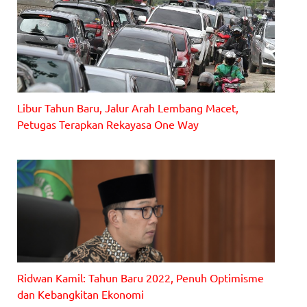
Libur Tahun Baru, Jalur Arah Lembang Macet,
Petugas Terapkan Rekayasa One Way
Sejumlah ruas jalan di kawasan Lembang, terpantau padat,
Sabtu (1/1/2022).
Ridwan Kamil: Tahun Baru 2022, Penuh Optimisme
dan Kebangkitan Ekonomi