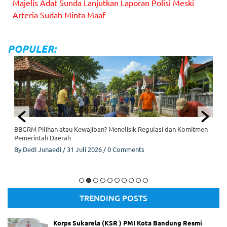
Majelis Adat Sunda Lanjutkan Laporan Polisi Meski
Arteria Sudah Minta Maaf
Pupuhu Agung Dewan Karatuan Majelis Adat Sunda Ari Mulia
Subagja Husein. (Foto: Humas Polda Jabar)
POPULER:
Sembilan Hari Menghilang, Meila Nurpadilah Pulang dengan
Kondisi Trauma
By
Roel
/
21 Juli 2026
/
0 Comments
Meila Nurpadilah Diduga Korban Penculikan Mantan Pacarnya.
TRENDING POSTS
Korps Sukarela (KSR ) PMI Kota Bandung Resmi