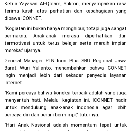
Ketua Yayasan Al-Qolam, Sukron, menyampaikan rasa
Sy
a
terima kasih atas perhatian dan kebahagiaan yang
m
dibawa ICONNET.
su
rij
“Kegiatan ini bukan hanya menghibur, tetapi juga sangat
al
bermakna. Anak-anak merasa diperhatikan dan
D
or
termotivasi untuk terus belajar serta meraih impian
on
mereka,” ujarnya.
g
Tr
General Manager PLN Icon Plus SBU Regional Jawa
ad
Barat, Wuri Yulianto, menambahkan bahwa ICONNET
isi
Ag
ingin menjadi lebih dari sekadar penyedia layanan
us
internet.
tu
sa
“Kami percaya bahwa koneksi terbaik adalah yang juga
n
menyentuh hati. Melalui kegiatan ini, ICONNET hadir
un
tu
untuk mendukung anak-anak Indonesia agar lebih
k
percaya diri dan berani bermimpi,” tuturnya.
Ed
uk
“Hari Anak Nasional adalah momentum tepat untuk
as