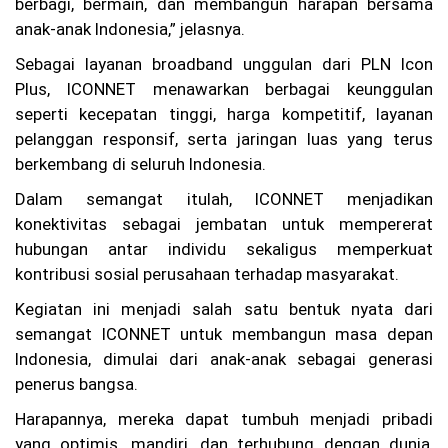
i
berbagi, bermain, dan membangun harapan bersama
N
anak-anak Indonesia,” jelasnya.
as
io
Sebagai layanan broadband unggulan dari PLN Icon
na
Plus, ICONNET menawarkan berbagai keunggulan
lis
m
seperti kecepatan tinggi, harga kompetitif, layanan
e
pelanggan responsif, serta jaringan luas yang terus
Ge
berkembang di seluruh Indonesia.
n
Al
Dalam semangat itulah, ICONNET menjadikan
ph
a
konektivitas sebagai jembatan untuk mempererat
hubungan antar individu sekaligus memperkuat
kontribusi sosial perusahaan terhadap masyarakat.
Kegiatan ini menjadi salah satu bentuk nyata dari
semangat ICONNET untuk membangun masa depan
Indonesia, dimulai dari anak-anak sebagai generasi
penerus bangsa.
Harapannya, mereka dapat tumbuh menjadi pribadi
yang optimis, mandiri, dan terhubung dengan dunia,