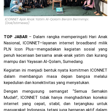
u,
Ka
su
s
Pe
ICONNET Ajak Anak Yatim Al-Qolam Berani Bermimpi.
(Dok/Istimewa)
m
bu
nu
TOP JABAR
– Dalam rangka memperingati Hari Anak
ha
n
Nasional, ICONNET—layanan internet broadband milik
Ag
PLN Icon Plus—mengadakan kegiatan sosial yang
it
Pr
penuh keceriaan bersama anak-anak yatim dan kurang
at
mampu dari Yayasan Al-Qolam, Sumedang.
a
m
Kegiatan ini menjadi bentuk nyata komitmen ICONNET
a
dalam membangun masa depan bangsa melalui
di
Ci
kepedulian dan konektivitas yang menyatukan.
an
ju
Dengan mengusung semangat “Semua Semakin
r
Mudah”, ICONNET tidak hanya menghadirkan koneksi
Be
internet yang cepat, stabil, dan terjangkau untuk
lu
m
masyarakat Indonesia, tetapi juga berperan aktif dalam