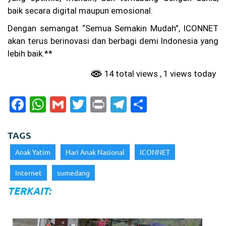
baik secara digital maupun emosional.
Dengan semangat “Semua Semakin Mudah”, ICONNET
akan terus berinovasi dan berbagi demi Indonesia yang
lebih baik.**
14 total views
, 1 views today
F
W
G
T
Pr
T
S
a
h
m
w
in
el
h
c
a
ai
itt
t
e
ar
TAGS
e
ts
l
er
gr
e
Anak Yatim
Hari Anak Nasional
ICONNET
b
A
a
Internet
sumedang
o
p
m
TERKAIT:
o
p
k