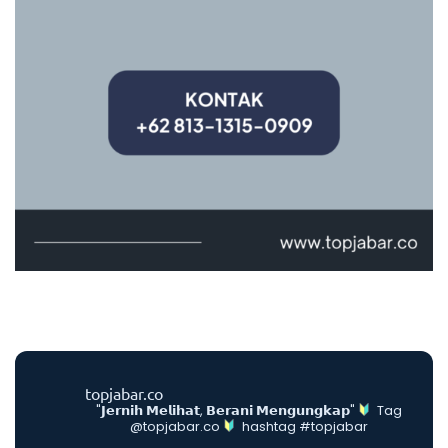
topjabar.co
"𝗝𝗲𝗿𝗻𝗶𝗵 𝗠𝗲𝗹𝗶𝗵𝗮𝘁, 𝗕𝗲𝗿𝗮𝗻𝗶 𝗠𝗲𝗻𝗴𝘂𝗻𝗴𝗸𝗮𝗽"
Tag
@topjabar.co
hashtag #topjabar