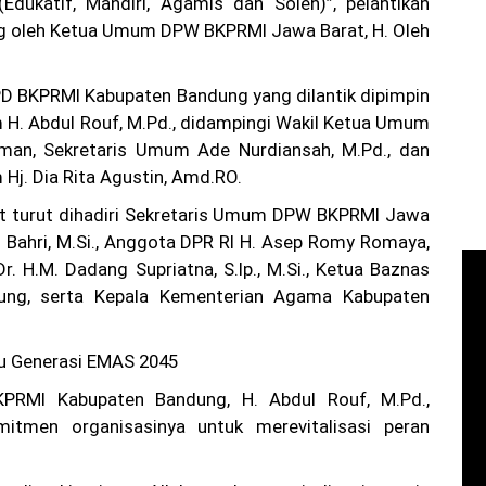
Edukatif, Mandiri, Agamis dan Soleh)”, pelantikan
ng oleh Ketua Umum DPW BKPRMI Jawa Barat, H. Oleh
D BKPRMI Kabupaten Bandung yang dilantik dipimpin
H. Abdul Rouf, M.Pd., didampingi Wakil Ketua Umum
man, Sekretaris Umum Ade Nurdiansah, M.Pd., dan
j. Dia Rita Agustin, Amd.RO.
ut turut dihadiri Sekretaris Umum DPW BKPRMI Jawa
ul Bahri, M.Si., Anggota DPR RI H. Asep Romy Romaya,
r. H.M. Dadang Supriatna, S.Ip., M.Si., Ketua Baznas
ung, serta Kepala Kementerian Agama Kabupaten
 Generasi EMAS 2045
RMI Kabupaten Bandung, H. Abdul Rouf, M.Pd.,
itmen organisasinya untuk merevitalisasi peran