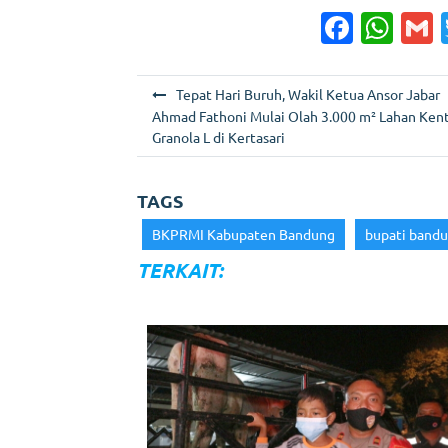
F
W
a
h
c
a
a
N
Tepat Hari Buruh, Wakil Ketua Ansor Jabar
e
ts
l
a
Ahmad Fathoni Mulai Olah 3.000 m² Lahan Ken
Granola L di Kertasari
b
A
v
o
p
i
TAGS
g
o
p
BKPRMI Kabupaten Bandung
bupati band
a
k
s
TERKAIT:
i
p
o
s