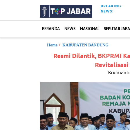
S
BREAKING
k
NEWS:
i
p
t
BERANDA
NEWS
NASIONAL
SEPUTAR JAB
o
c
o
Home
/
KABUPATEN BANDUNG
n
Resmi Dilantik, BKPRMI K
t
Revitalisas
e
n
Krismanto
t