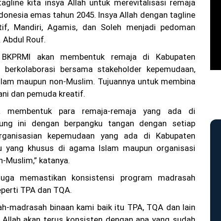
agline kita insya Allah untuk merevitalisasi remaja
donesia emas tahun 2045. Insya Allah dengan tagline
tif, Mandiri, Agamis, dan Soleh menjadi pedoman
H. Abdul Rouf.
, BKPRMI akan membentuk remaja di Kabupaten
 berkolaborasi bersama stakeholder kepemudaan,
 Islam maupun non-Muslim. Tujuannya untuk membina
ni dan pemuda kreatif.
ta membentuk para remaja-remaja yang ada di
ung ini dengan berpangku tangan dengan setiap
organisasian kepemudaan yang ada di Kabupaten
tu yang khusus di agama Islam maupun organisasi
-Muslim,” katanya.
juga memastikan konsistensi program madrasah
perti TPA dan TQA.
h-madrasah binaan kami baik itu TPA, TQA dan lain
 Allah akan terus konsisten dengan apa yang sudah