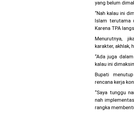
yang belum dima
“Nah kalau ini d
Islam terutama u
Karena TPA langs
Menurutnya, ji
karakter, akhlak
“Ada juga dalam
kalau ini dimaksi
Bupati menutu
rencana kerja kon
“Saya tunggu nan
nah implementasi
rangka membentuk