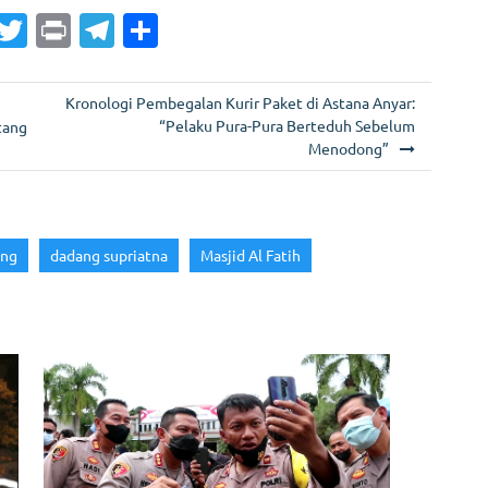
G
T
Pr
T
S
m
w
in
el
h
i
itt
t
e
ar
Kronologi Pembegalan Kurir Paket di Astana Anyar:
er
gr
e
“Pelaku Pura-Pura Berteduh Sebelum
tang
Menodong”
a
m
ung
dadang supriatna
Masjid Al Fatih