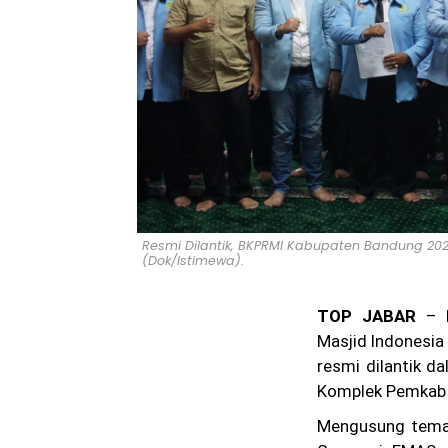
Resmi Dilantik, BKPRMI Kabupaten Bandung 2026
(Dok/Istimewa).
TOP JABAR
– K
Masjid Indonesi
resmi dilantik da
Komplek Pemkab 
Mengusung tema 