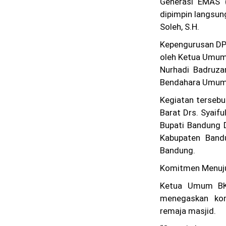
Generasi EMAS (
dipimpin langsu
Soleh, S.H.
Kepengurusan DP
oleh Ketua Umum 
Nurhadi Badruza
Bendahara Umum H
Kegiatan terseb
Barat Drs. Syaif
Bupati Bandung D
Kabupaten Band
Bandung.
Komitmen Menuju
Ketua Umum BKP
menegaskan kom
remaja masjid.