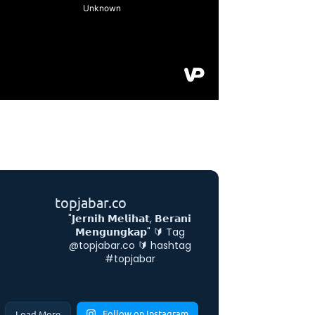
topjabar.co
"𝗝𝗲𝗿𝗻𝗶𝗵 𝗠𝗲𝗹𝗶𝗵𝗮𝘁, 𝗕𝗲𝗿𝗮𝗻𝗶
𝗠𝗲𝗻𝗴𝘂𝗻𝗴𝗸𝗮𝗽"
🔰 Tag
@topjabar.co
🔰 hashtag
#topjabar
Follow on Instagram
Load More