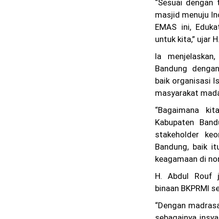
“Sesuai dengan t
masjid menuju In
EMAS ini, Eduka
untuk kita,” ujar 
Ia menjelaskan
Bandung dengan
baik organisasi
masyarakat mada
“Bagaimana ki
Kabupaten Band
stakeholder ke
Bandung, baik i
keagamaan di non
H. Abdul Rouf 
binaan BKPRMI se
“Dengan madrasa
sebagainya insya