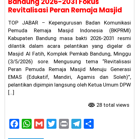
Bandung 2026-2031 Fokus
u,
Ka
Revitalisasi Peran Remaja Masjid
su
s
TOP JABAR – Kepengurusan Badan Komunikasi
Pe
m
Pemuda Remaja Masjid Indonesia (BKPRMI)
bu
Kabupaten Bandung masa bakti 2026-2031 resmi
nu
dilantik dalam acara pelantikan yang digelar di
ha
n
Masjid Al Fatih, Komplek Pemkab Bandung, Minggu
Ag
(3/5/2026) sore. Mengusung tema “Revitalisasi
it
Pr
Peran Pemuda Remaja Masjid Menuju Generasi
at
EMAS (Edukatif, Mandiri, Agamis dan Soleh)”,
a
pelantikan dipimpin langsung oleh Ketua Umum DPW
m
a
[…]
di
Ci
28 total views
an
ju
r
F
W
G
T
Pr
T
S
Be
a
h
m
w
in
el
h
lu
m