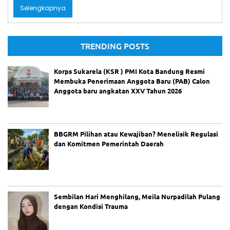
c
a
ai
itt
t
e
ar
Te
Selengkapnya
ru
e
ts
l
er
gr
e
ng
ka
b
A
a
p,
TRENDING POSTS
Ke
o
p
m
lu
o
p
ar
Korps Sukarela (KSR ) PMI Kota Bandung Resmi
ga
Membuka Penerimaan Anggota Baru (PAB) Calon
k
Ta
Anggota baru angkatan XXV Tahun 2026
gi
h
Ke
pa
sti
BBGRM Pilihan atau Kewajiban? Menelisik Regulasi
an
dan Komitmen Pemerintah Daerah
Hu
ku
m
W
ar
Sembilan Hari Menghilang, Meila Nurpadilah Pulang
ga
dengan Kondisi Trauma
Ba
nd
un