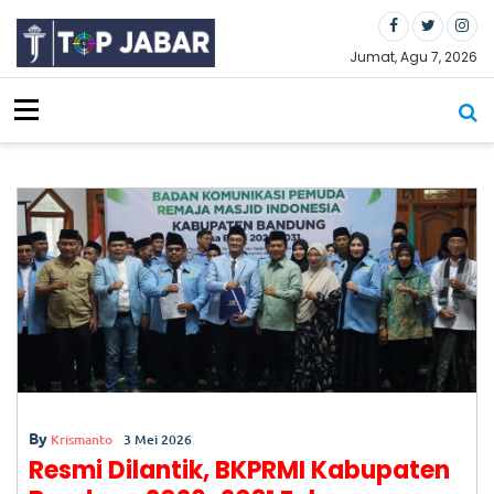
S
k
i
Jumat, Agu 7, 2026
p
t
o
c
o
n
t
e
n
t
Ti
ga
Bu
la
n
By
Be
Krismanto
3 Mei 2026
rl
Resmi Dilantik, BKPRMI Kabupaten
al