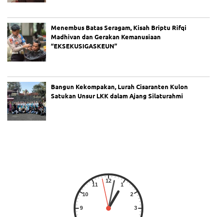
g
Pr
ot
Menembus Batas Seragam, Kisah Briptu Rifqi
es
Madhivan dan Gerakan Kemanusiaan
La
“EKSEKUSIGASKEUN”
pa
ng
an
Pa
Bangun Kekompakan, Lurah Cisaranten Kulon
de
l
Satukan Unsur LKK dalam Ajang Silaturahmi
Be
ris
ik
hi
ng
ga
M
al
a
m,
Fa
rh
an