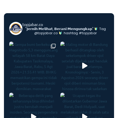
topjabar.co
"𝗝𝗲𝗿𝗻𝗶𝗵 𝗠𝗲𝗹𝗶𝗵𝗮𝘁, 𝗕𝗲𝗿𝗮𝗻𝗶 𝗠𝗲𝗻𝗴𝘂𝗻𝗴𝗸𝗮𝗽"
Tag
@topjabar.co
hashtag #topjabar