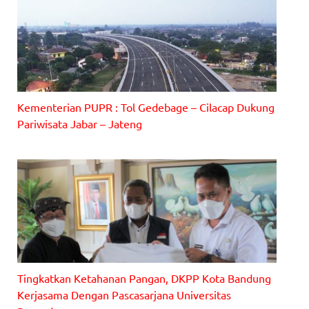
Kementerian PUPR : Tol Gedebage – Cilacap Dukung
Gambar : Ilustrasi
Pariwisata Jabar – Jateng
Tingkatkan Ketahanan Pangan, DKPP Kota Bandung
Kerjasama Dengan Pascasarjana Universitas