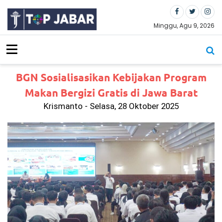
S
k
i
Minggu, Agu 9, 2026
p
t
o
c
BGN Sosialisasikan Kebijakan Program
o
n
Makan Bergizi Gratis di Jawa Barat
t
Krismanto - Selasa, 28 Oktober 2025
e
n
t
Ti
ga
Bu
la
n
Be
rl
al