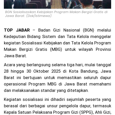
u,
Ka
su
BGN Sosialisasikan Kebijakan Program Makan Bergizi Gratis di
s
Jawa Barat. (Dok/Istimewa).
Pe
m
bu
TOP JABAR
– Badan Gizi Nasional (BGN) melalui
nu
Kedeputian Bidang Sistem dan Tata Kelola menggelar
ha
n
kegiatan Sosialisasi Kebijakan dan Tata Kelola Program
Ag
Makan Bergizi Gratis (MBG) untuk wilayah Provinsi
it
Jawa Barat.
Pr
at
Acara yang berlangsung selama tiga hari, mulai tanggal
a
m
28 hingga 30 Oktober 2025 di Kota Bandung, Jawa
a
Barat ini bertujuan untuk memastikan seluruh dapur
di
operasional Program MBG di Jawa Barat memahami
Ci
an
dan melaksanakan standar yang ditetapkan.
ju
r
Kegiatan sosialisasi ini dihadiri sejumlah peserta yang
Be
berasal dari berbagai unsur pengelola dapur, termasuk
lu
m
Kepala Satuan Pelaksana Program Gizi (SPPG), Ahli Gizi,