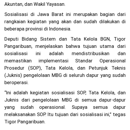
Te
Akuntan, dan Wakil Yayasan.
ru
ng
Sosialisasi di Jawa Barat ini merupakan bagian dari
ka
rangkaian kegiatan yang akan dan sudah dilakukan di
p,
Ke
beberapa provinsi di Indonesia.
lu
ar
Deputi Bidang Sistem dan Tata Kelola BGN, Tigor
ga
Pangaribuan, menjelaskan bahwa tujuan utama dari
Ta
sosialisasi ini adalah mendistribusikan dan
gi
h
memastikan implementasi Standar Operasional
Ke
Prosedur (SOP), Tata Kelola, dan Petunjuk Teknis
pa
sti
(Juknis) pengelolaan MBG di seluruh dapur yang sudah
an
beroperasi.
Hu
ku
“Ini adalah kegiatan sosialisasi SOP, Tata Kelola, dan
m
Juknis dari pengelolaan MBG di semua dapur-dapur
C
yang sudah operasional. Supaya semua dapur
uc
melaksanakan SOP. Itu tujuan dari sosialisasi ini,” tegas
un
Ah
Tigor Pangaribuan.
m
ad