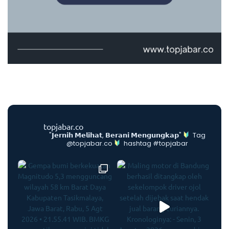
topjabar.co
"𝗝𝗲𝗿𝗻𝗶𝗵 𝗠𝗲𝗹𝗶𝗵𝗮𝘁, 𝗕𝗲𝗿𝗮𝗻𝗶 𝗠𝗲𝗻𝗴𝘂𝗻𝗴𝗸𝗮𝗽"
Tag
@topjabar.co
hashtag #topjabar