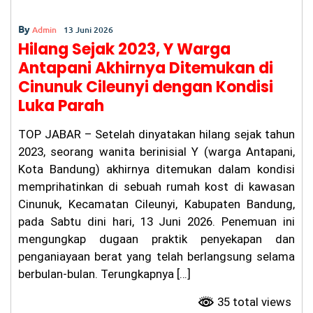
lre
st
ab
By
Admin
13 Juni 2026
es
Hilang Sejak 2023, Y Warga
Ba
Antapani Akhirnya Ditemukan di
nd
un
Cinunuk Cileunyi dengan Kondisi
g
Luka Parah
Be
rti
nd
TOP JABAR – Setelah dinyatakan hilang sejak tahun
ak
2023, seorang wanita berinisial Y (warga Antapani,
Pr
of
Kota Bandung) akhirnya ditemukan dalam kondisi
es
memprihatinkan di sebuah rumah kost di kawasan
io
Cinunuk, Kecamatan Cileunyi, Kabupaten Bandung,
na
l
pada Sabtu dini hari, 13 Juni 2026. Penemuan ini
da
mengungkap dugaan praktik penyekapan dan
n
Tr
penganiayaan berat yang telah berlangsung selama
an
berbulan-bulan. Terungkapnya […]
sp
ar
35 total views
an