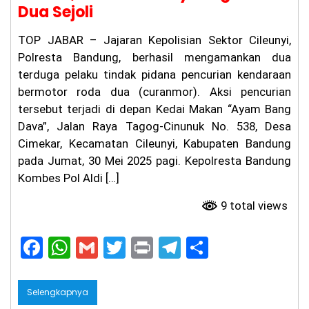
Dua Sejoli
r
Be
lu
TOP JABAR – Jajaran Kepolisian Sektor Cileunyi,
m
Polresta Bandung, berhasil mengamankan dua
Te
ru
terduga pelaku tindak pidana pencurian kendaraan
ng
bermotor roda dua (curanmor). Aksi pencurian
ka
tersebut terjadi di depan Kedai Makan “Ayam Bang
p,
Ke
Dava”, Jalan Raya Tagog-Cinunuk No. 538, Desa
lu
Cimekar, Kecamatan Cileunyi, Kabupaten Bandung
ar
ga
pada Jumat, 30 Mei 2025 pagi. Kepolresta Bandung
Ta
Kombes Pol Aldi […]
gi
h
9 total views
Ke
pa
sti
F
W
G
T
Pr
T
S
an
Hu
a
h
m
w
in
el
h
ku
c
a
ai
itt
t
e
ar
m
Selengkapnya