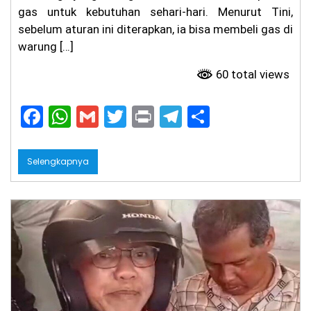
gas untuk kebutuhan sehari-hari. Menurut Tini,
sebelum aturan ini diterapkan, ia bisa membeli gas di
warung […]
60 total views
F
W
G
T
Pr
T
S
a
h
m
w
in
el
h
c
a
ai
itt
t
e
ar
Selengkapnya
e
ts
l
er
gr
e
b
A
a
o
p
m
o
p
k