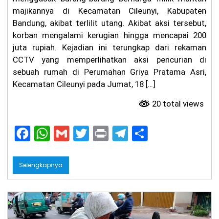
majikannya di Kecamatan Cileunyi, Kabupaten
Bandung, akibat terlilit utang. Akibat aksi tersebut,
korban mengalami kerugian hingga mencapai 200
juta rupiah. Kejadian ini terungkap dari rekaman
CCTV yang memperlihatkan aksi pencurian di
sebuah rumah di Perumahan Griya Pratama Asri,
Kecamatan Cileunyi pada Jumat, 18 […]
20 total views
F
W
G
T
Pr
T
S
a
h
m
w
in
el
h
c
a
ai
itt
t
e
ar
Selengkapnya
e
ts
l
er
gr
e
b
A
a
o
p
m