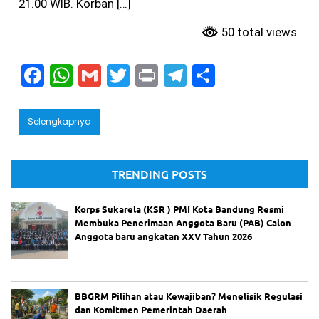
21.00 WIB. Korban […]
50 total views
F
W
G
T
Pr
T
S
a
h
m
w
in
el
h
c
a
ai
itt
t
e
ar
Selengkapnya
e
ts
l
er
gr
e
b
A
a
TRENDING POSTS
o
p
m
o
p
Korps Sukarela (KSR ) PMI Kota Bandung Resmi
Membuka Penerimaan Anggota Baru (PAB) Calon
k
Anggota baru angkatan XXV Tahun 2026
BBGRM Pilihan atau Kewajiban? Menelisik Regulasi
dan Komitmen Pemerintah Daerah