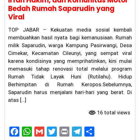
Irfan Hakim, dan Komunitas Motor
a
Bedah Rumah Saparudin yang
m,
Viral
Fa
rh
an
TOP JABAR – Kekuatan media sosial kembali
Si
membuahkan hasil nyata bagi kemanusiaan. Rumah
ap
milik Saparudin, warga Kampung Pasirwangi, Desa
ka
n
Cimekar, Kecamatan Cileunyi, yang sempat viral
At
karena kondisinya yang memprihatinkan, kini mulai
ur
an
memasuki tahap renovasi total melalui program
Ja
Rumah Tidak Layak Huni (Rutilahu). Hidup
m
Berhimpitan di Rumah Keropos.Sebelumnya,
O
pe
Saparudin harus menjalani hari-hari yang berat. Di
ra
atas […]
si
on
16 total views
al
Ti
ga
F
W
G
T
Pr
T
S
Bu
la