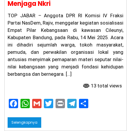
Menjaga Nkri
TOP JABAR – Anggota DPR RI Komisi IV Fraksi
Partai NasDem, Rajiv, menggelar kegiatan sosialisasi
Empat Pilar Kebangsaan di kawasan Cileunyi,
Kabupaten Bandung, pada Rabu, 14 Mei 2025. Acara
ini dihadiri sejumlah warga, tokoh masyarakat,
pemuda, dan perwakilan organisasi lokal yang
antusias menyimak pemaparan materi seputar nilai-
nilai kebangsaan yang menjadi fondasi kehidupan
berbangsa dan bernegara. […]
13 total views
F
W
G
T
Pr
T
S
a
h
m
w
in
el
h
c
a
ai
itt
t
e
ar
Selengkapnya