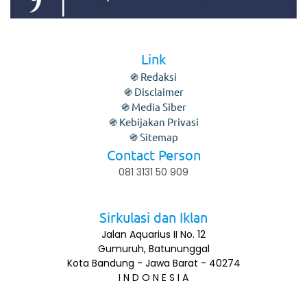
Link
֍ Redaksi
֍ Disclaimer
֍ Media Siber
֍ Kebijakan Privasi
֍ Sitemap
Contact Person
081 3131 50 909
Sirkulasi dan Iklan
Jalan Aquarius II No. 12
Gumuruh, Batununggal
Kota Bandung - Jawa Barat - 40274
I N D O N E S I A