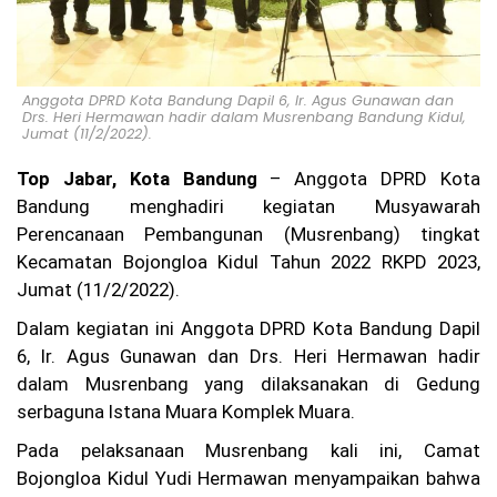
u,
Ka
su
s
Pe
Anggota DPRD Kota Bandung Dapil 6, Ir. Agus Gunawan dan
m
Drs. Heri Hermawan hadir dalam Musrenbang Bandung Kidul,
bu
Jumat (11/2/2022).
nu
ha
Top Jabar, Kota Bandung
– Anggota DPRD Kota
n
Ag
Bandung menghadiri kegiatan Musyawarah
it
Perencanaan Pembangunan (Musrenbang) tingkat
Pr
Kecamatan Bojongloa Kidul Tahun 2022 RKPD 2023,
at
a
Jumat (11/2/2022).
m
a
Dalam kegiatan ini Anggota DPRD Kota Bandung Dapil
di
6, Ir. Agus Gunawan dan Drs. Heri Hermawan hadir
Ci
dalam Musrenbang yang dilaksanakan di Gedung
an
ju
serbaguna Istana Muara Komplek Muara.
r
Be
Pada pelaksanaan Musrenbang kali ini, Camat
lu
Bojongloa Kidul Yudi Hermawan menyampaikan bahwa
m