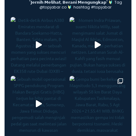
"𝗝𝗲𝗿𝗻𝗶𝗵 𝗠𝗲𝗹𝗶𝗵𝗮𝘁, 𝗕𝗲𝗿𝗮𝗻𝗶 𝗠𝗲𝗻𝗴𝘂𝗻𝗴𝗸𝗮𝗽"
Tag
@topjabar.co
hashtag #topjabar