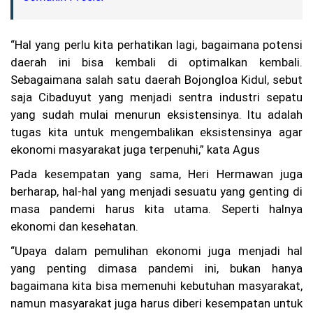
Sy
a
m
“Hal yang perlu kita perhatikan lagi, bagaimana potensi
su
daerah ini bisa kembali di optimalkan kembali.
rij
al
Sebagaimana salah satu daerah Bojongloa Kidul, sebut
D
saja Cibaduyut yang menjadi sentra industri sepatu
or
on
yang sudah mulai menurun eksistensinya. Itu adalah
g
tugas kita untuk mengembalikan eksistensinya agar
Tr
ekonomi masyarakat juga terpenuhi,” kata Agus
ad
isi
Pada kesempatan yang sama, Heri Hermawan juga
Ag
us
berharap, hal-hal yang menjadi sesuatu yang genting di
tu
masa pandemi harus kita utama. Seperti halnya
sa
ekonomi dan kesehatan.
n
un
“Upaya dalam pemulihan ekonomi juga menjadi hal
tu
k
yang penting dimasa pandemi ini, bukan hanya
Ed
bagaimana kita bisa memenuhi kebutuhan masyarakat,
uk
as
namun masyarakat juga harus diberi kesempatan untuk