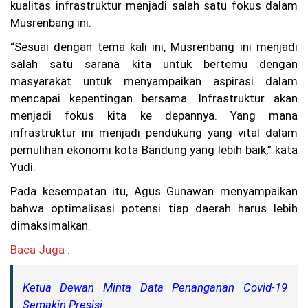
Te
kualitas infrastruktur menjadi salah satu fokus dalam
ru
Musrenbang ini.
ng
ka
“Sesuai dengan tema kali ini, Musrenbang ini menjadi
p,
salah satu sarana kita untuk bertemu dengan
Ke
lu
masyarakat untuk menyampaikan aspirasi dalam
ar
mencapai kepentingan bersama. Infrastruktur akan
ga
menjadi fokus kita ke depannya. Yang mana
Ta
gi
infrastruktur ini menjadi pendukung yang vital dalam
h
pemulihan ekonomi kota Bandung yang lebih baik,” kata
Ke
pa
Yudi.
sti
an
Pada kesempatan itu, Agus Gunawan menyampaikan
Hu
bahwa optimalisasi potensi tiap daerah harus lebih
ku
dimaksimalkan.
m
C
Baca Juga :
uc
un
Ah
Ketua Dewan Minta Data Penanganan Covid-19
m
Semakin Presisi
ad