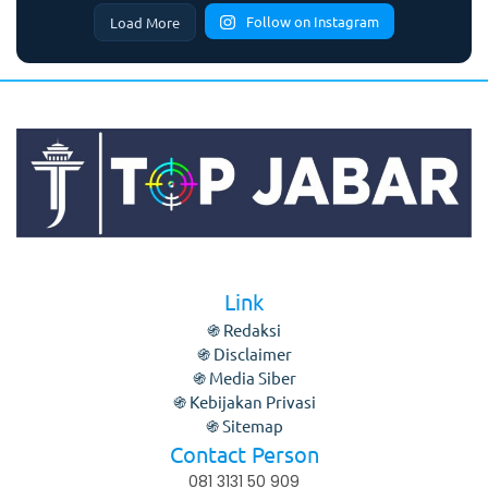
Follow on Instagram
Load More
Link
֍ Redaksi
֍ Disclaimer
֍ Media Siber
֍ Kebijakan Privasi
֍ Sitemap
Contact Person
081 3131 50 909