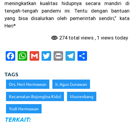
i
meningkatkan kualitas hidupnya secara mandiri di
N
tengah-tengah pandemi ini. Tentu dengan bantuan
as
io
yang bisa disalurkan oleh pemerintah sendiri,” kata
na
Heri*
lis
m
274 total views
, 1 views today
e
Ge
n
F
W
G
T
Pr
T
S
Al
ph
a
h
m
w
in
el
h
a
c
a
ai
itt
t
e
ar
TAGS
e
ts
l
er
gr
e
Drs. Heri Hermawan
Ir. Agus Gunawan
b
A
a
Kecamatan Bojongloa Kidul
Musrenbang
o
p
m
Yudi Hermawan
o
p
TERKAIT:
k