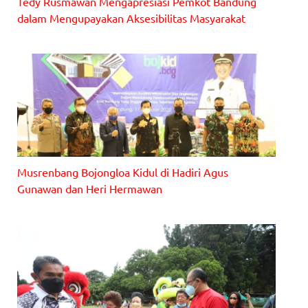
Tedy Rusmawan Mengapresiasi Pemkot Bandung
dalam Mengupayakan Aksesibilitas Masyarakat
Ketua DPRD Kota Bandung, H. Tedy Rusmawan, AT., M.M., dan
Plt Walikota Bandung saat menghadiri acara peresmian gedung
sekolah.
Musrenbang Bojongloa Kidul di Hadiri Agus
Gunawan dan Heri Hermawan
Anggota DPRD Kota Bandung Dapil 6, Ir. Agus Gunawan dan Drs.
Heri Hermawan hadir dalam Musrenbang Bandung Kidul, Jumat
(11/2/2022).