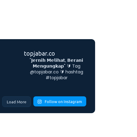
topjabar.co
"𝗝𝗲𝗿𝗻𝗶𝗵 𝗠𝗲𝗹𝗶𝗵𝗮𝘁, 𝗕𝗲𝗿𝗮𝗻𝗶
𝗠𝗲𝗻𝗴𝘂𝗻𝗴𝗸𝗮𝗽"
🔰 Tag
@topjabar.co
🔰 hashtag
#topjabar
Follow on Instagram
Load More