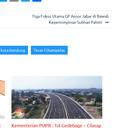
m
w
in
el
h
i
itt
t
e
ar
Tiga Fokus Utama GP Ansor Jabar di Bawah
er
gr
e
Kepemimpinan Subhan Fahmi
a
m
kota bandung
Teras Cihampelas
Gambar : Ilustrasi
:
Kementerian PUPR : Tol Gedebage – Cilacap