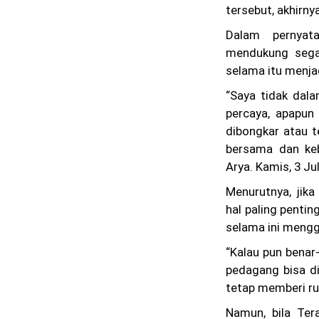
tersebut, akhirny
Dalam pernyat
mendukung segal
selama itu menja
“Saya tidak dala
percaya, apapun
dibongkar atau 
bersama dan keb
Arya. Kamis, 3 Jul
Menurutnya, jika
hal paling penti
selama ini mengg
“Kalau pun benar
pedagang bisa di
tetap memberi ru
Namun, bila Ter