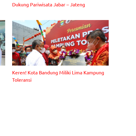
Dukung Pariwisata Jabar – Jateng
Keren! Kota Bandung Miliki Lima Kampung
Toleransi
Yana Mulyana saat meresmikan Prasasti Kampung
Toleransi di RW 08 Kelurahan Kebon Jeruk Kecamatan
Andir, Rabu (19/1/2022).
as