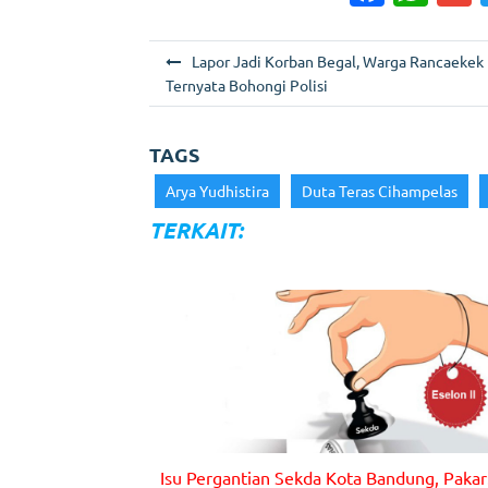
a
h
c
a
a
N
Lapor Jadi Korban Begal, Warga Rancaekek
e
ts
l
a
Ternyata Bohongi Polisi
b
A
v
o
p
i
TAGS
g
o
p
Arya Yudhistira
Duta Teras Cihampelas
a
k
TERKAIT:
s
i
p
o
s
Gambar : Ilustrasi
Isu Pergantian Sekda Kota Bandung, Pakar