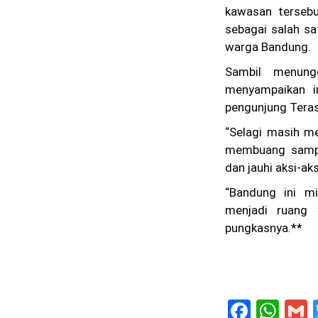
kawasan tersebu
sebagai salah sa
warga Bandung.
Sambil menung
menyampaikan i
pengunjung Tera
“Selagi masih me
membuang sampa
dan jauhi aksi-ak
“Bandung ini mi
menjadi ruang 
pungkasnya.**
F
W