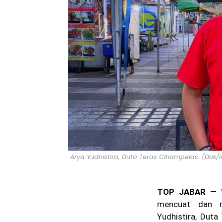
Arya Yudhistira, Duta Teras Cihampelas. (Dok/
TOP JABAR
— W
mencuat dan m
Yudhistira, Dut