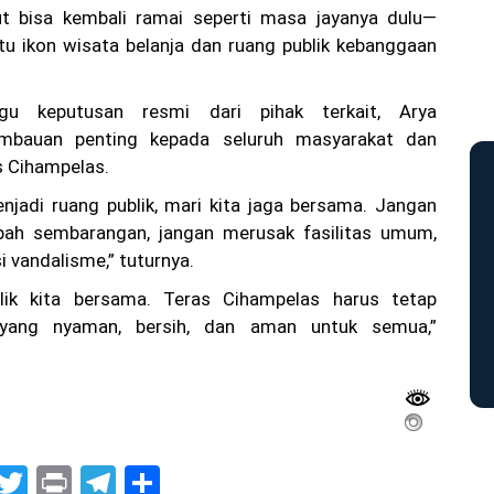
t bisa kembali ramai seperti masa jayanya dulu—
tu ikon wisata belanja dan ruang publik kebanggaan
gu keputusan resmi dari pihak terkait, Arya
mbauan penting kepada seluruh masyarakat dan
s Cihampelas.
njadi ruang publik, mari kita jaga bersama. Jangan
h sembarangan, jangan merusak fasilitas umum,
si vandalisme,” tuturnya.
lik kita bersama. Teras Cihampelas harus tetap
yang nyaman, bersih, dan aman untuk semua,”
G
T
Pr
T
S