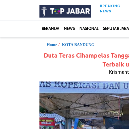
S
BREAKING
k
NEWS:
i
p
t
BERANDA
NEWS
NASIONAL
SEPUTAR JAB
o
c
o
Home
/
KOTA BANDUNG
n
Duta Teras Cihampelas Tangg
t
Terbaik 
e
n
Krismanto
t