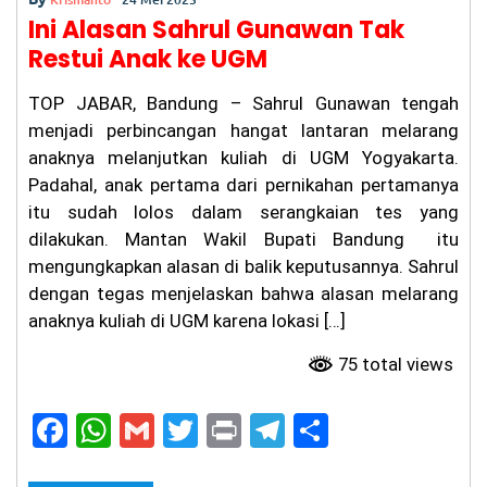
lre
Ini Alasan Sahrul Gunawan Tak
st
ab
Restui Anak ke UGM
es
Ba
nd
TOP JABAR, Bandung – Sahrul Gunawan tengah
un
menjadi perbincangan hangat lantaran melarang
g
anaknya melanjutkan kuliah di UGM Yogyakarta.
Be
rti
Padahal, anak pertama dari pernikahan pertamanya
nd
itu sudah lolos dalam serangkaian tes yang
ak
dilakukan. Mantan Wakil Bupati Bandung itu
Pr
of
mengungkapkan alasan di balik keputusannya. Sahrul
es
dengan tegas menjelaskan bahwa alasan melarang
io
na
anaknya kuliah di UGM karena lokasi […]
l
da
75 total views
n
Tr
an
F
W
G
T
Pr
T
S
sp
a
h
m
w
in
el
h
ar
an