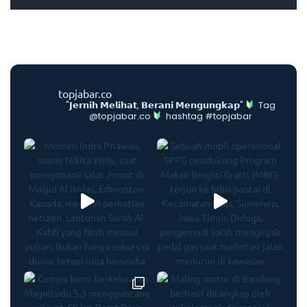
topjabar.co
"𝗝𝗲𝗿𝗻𝗶𝗵 𝗠𝗲𝗹𝗶𝗵𝗮𝘁, 𝗕𝗲𝗿𝗮𝗻𝗶 𝗠𝗲𝗻𝗴𝘂𝗻𝗴𝗸𝗮𝗽"
Tag
@topjabar.co
hashtag #topjabar