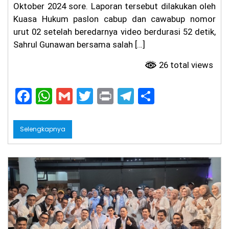
Oktober 2024 sore. Laporan tersebut dilakukan oleh
Kuasa Hukum paslon cabup dan cawabup nomor
urut 02 setelah beredarnya video berdurasi 52 detik,
Sahrul Gunawan bersama salah […]
26 total views
F
W
G
T
Pr
T
S
a
h
m
w
in
el
h
c
a
ai
itt
t
e
ar
Selengkapnya
e
ts
l
er
gr
e
b
A
a
o
p
m
o
p
k