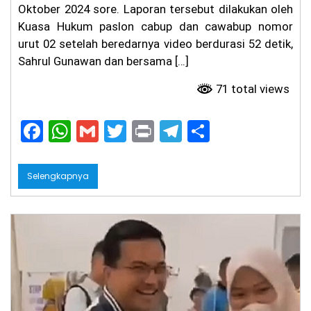
Oktober 2024 sore. Laporan tersebut dilakukan oleh
r
Be
Kuasa Hukum paslon cabup dan cawabup nomor
lu
urut 02 setelah beredarnya video berdurasi 52 detik,
m
Te
Sahrul Gunawan dan bersama […]
ru
ng
71 total views
ka
p,
F
W
G
T
Pr
T
S
Ke
lu
a
h
m
w
in
el
h
ar
ga
c
a
ai
itt
t
e
ar
Ta
Selengkapnya
gi
e
ts
l
er
gr
e
h
Ke
b
A
a
pa
o
p
m
sti
an
o
p
Hu
ku
k
m