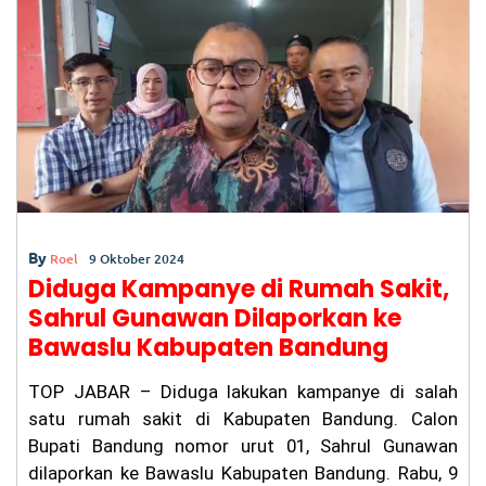
n
o
p
m
Be
o
p
rl
al
k
u,
Ka
su
s
Pe
m
bu
nu
ha
By
Roel
9 Oktober 2024
n
Diduga Kampanye di Rumah Sakit,
Ag
it
Sahrul Gunawan Dilaporkan ke
Pr
Bawaslu Kabupaten Bandung
at
a
m
TOP JABAR – Diduga lakukan kampanye di salah
a
satu rumah sakit di Kabupaten Bandung. Calon
di
Ci
Bupati Bandung nomor urut 01, Sahrul Gunawan
an
dilaporkan ke Bawaslu Kabupaten Bandung. Rabu, 9
ju