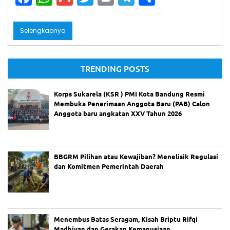
a
h
m
w
in
el
h
c
a
ai
itt
t
e
ar
Selengkapnya
e
ts
l
er
gr
e
b
A
a
TRENDING POSTS
o
p
m
o
p
Korps Sukarela (KSR ) PMI Kota Bandung Resmi
Membuka Penerimaan Anggota Baru (PAB) Calon
k
Anggota baru angkatan XXV Tahun 2026
BBGRM Pilihan atau Kewajiban? Menelisik Regulasi
dan Komitmen Pemerintah Daerah
Menembus Batas Seragam, Kisah Briptu Rifqi
Madhivan dan Gerakan Kemanusiaan