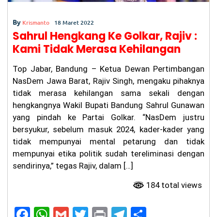
By
Krismanto
18 Maret 2022
Sahrul Hengkang Ke Golkar, Rajiv :
Kami Tidak Merasa Kehilangan
Top Jabar, Bandung – Ketua Dewan Pertimbangan
NasDem Jawa Barat, Rajiv Singh, mengaku pihaknya
tidak merasa kehilangan sama sekali dengan
hengkangnya Wakil Bupati Bandung Sahrul Gunawan
yang pindah ke Partai Golkar. “NasDem justru
bersyukur, sebelum masuk 2024, kader-kader yang
tidak mempunyai mental petarung dan tidak
mempunyai etika politik sudah tereliminasi dengan
sendirinya,” tegas Rajiv, dalam […]
184 total views
F
W
G
T
Pr
T
S