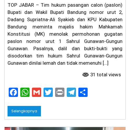
TOP JABAR – Tim hukum pasangan calon (paslon)
a
m,
Bupati dan Wakil Bupati Bandung nomor urut 2,
Fa
Dadang Supriatna-Ali Syakieb dan KPU Kabupaten
rh
an
Bandung meminta majelis hakim Mahkamah
Si
Konstitusi (MK) menolak permohonan gugatan
ap
paslon nomor urut 1 Sahrul Gunawan-Gungun
ka
n
Gunawan. Pasalnya, dalil dan bukti-bukti yang
At
disodorkan tim hukum Sahrul Gunawan-Gungun
ur
Gunawan dinilai lemah dan tidak memenuhi […]
an
Ja
m
31 total views
O
pe
F
W
G
T
Pr
T
S
ra
si
a
h
m
w
in
el
h
on
al
c
a
ai
itt
t
e
ar
Selengkapnya
Ti
e
ts
l
er
gr
e
ga
Bu
b
A
a
la